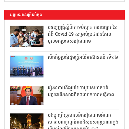
អត្ថបទអានច្រើនបំផុត
បទប្បញ្ញត្តិស្តីពីការទប់ស្កាត់ការរាតត្បាតនៃ
ជំងឺ Covid-19 សម្រាប់ប្រជាជនដែល
ចូលមកប្រទេសវៀតណាម
បើកកិច្ចប្រជុំរដ្ឋមន្ត្រីអប់រំអាស៊ានលើកទី១២
វៀតណាមនឹងរួមដៃជាមួយសហគមន៍
អន្តរជាតិកសាងពិភពលោកមានសន្តិភាព
បងប្អូនគ្រិស្តសាសនិកវៀតណាមអំណរ
សាទរបុណ្យណូអែលដ៏សុខសាន្តត្រាណក្នុង