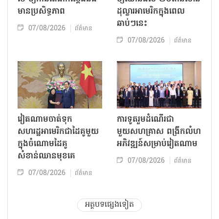
មានប្រសិទ្ធភាព
ដុល្លារអាមេរិកក្នុងពេល
ឆាប់ៗនេះ
07/08/2026
ព័ត៌មាន
07/08/2026
ព័ត៌មាន
វៀតណាមចាត់ទុក
ការទូតរួមដំណើរជា
សហរដ្ឋអាមេរិកជាដៃគូមួយ
មួយសហគ្រាស ពង្រីកលំហ
ក្នុងចំណោមដៃគូ
អភិវឌ្ឍន៍សម្រាប់វៀតណាម
សំខាន់ឈានមុខគេ
07/08/2026
ព័ត៌មាន
07/08/2026
ព័ត៌មាន
អត្ថបទផ្សេងទៀត