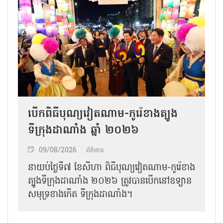
បើកពិធីបុណ្យវៀតណាម-កូរ៉េខាងត្បូង
ទីក្រុងដាណាំង ឆ្នាំ ២០២៦
09/08/2026
ព័ត៌មាន
នាយប់ថ្ងៃទី៧ ខែសីហា ពិធីបុណ្យវៀតណាម-កូរ៉េខាង
ត្បូងទីក្រុងដាណាំង ២០២៦ ត្រូវបានបើកនៅឧទ្យាន
សមុទ្រខាងកើត ទីក្រុងដាណាំង។