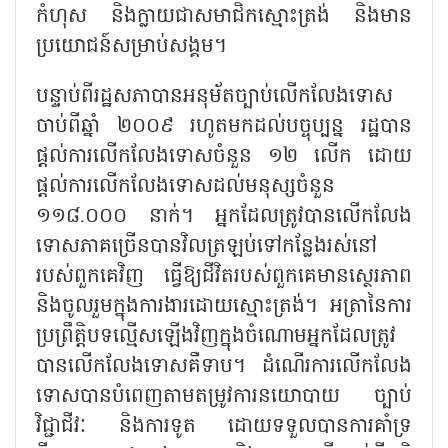
កំហុស និងក្លាយជាសមាជិកស្មោះត្រង់ និងមាន
ប្រយោជន៍សម្រាប់សង្គម។
បន្ទាប់ពីរដ្ឋសភាបានអនុម័តច្បាប់លើកលែងទោស
ចាប់ពីឆ្នាំ ២០០៩ រហូតមកដល់បច្ចុប្បន្ន រដ្ឋបាន
ផ្តល់ការលើកលែងទោសចំនួន ១២ លើក ដោយ
ផ្តល់ការលើកលែងទោសដល់មនុស្សចំនួន
១១៨.០០០ នាក់។ អ្នកដែលត្រូវបានលើកលែង
ទោសភាគច្រើនបានវិលត្រឡប់ទៅកន្លែងរស់នៅ
របស់ពួកគេវិញ ធ្វើឱ្យជីវិតរបស់ពួកគេមានស្ថេរភាព
និងចូលរួមក្នុងការងារដោយស្មោះត្រង់។ អត្រានៃការ
ប្រព្រឹត្តិបទល្មើសឡើងវិញក្នុងចំណោមអ្នកដែលត្រូវ
បានលើកលែងទោសគឺទាប។ ដំណើរការលើកលែង
ទោសបានបំពេញតាមតម្រូវការនយោបាយ ច្បាប់
វិជ្ជាជីវៈ និងការទូត ដោយទទួលបានការគាំទ្រ