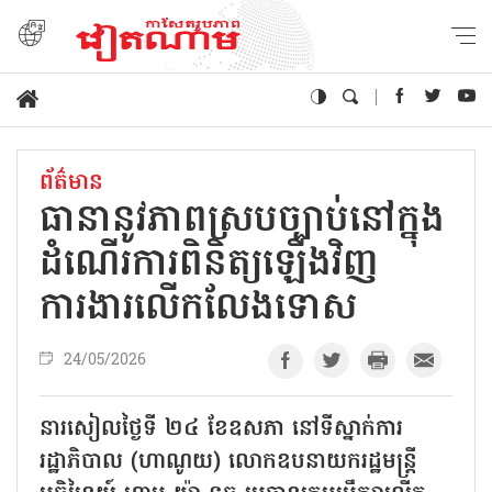
ព័ត៌មាន
ធានានូវភាពស្របច្បាប់នៅក្នុង
ដំណើរការពិនិត្យឡើងវិញ
ការងារលើកលែងទោស
24/05/2026
នារសៀលថ្ងៃទី ២៤ ខែឧសភា នៅទីស្នាក់ការ
រដ្ឋាភិបាល (ហាណូយ) លោកឧបនាយករដ្ឋមន្ត្រី