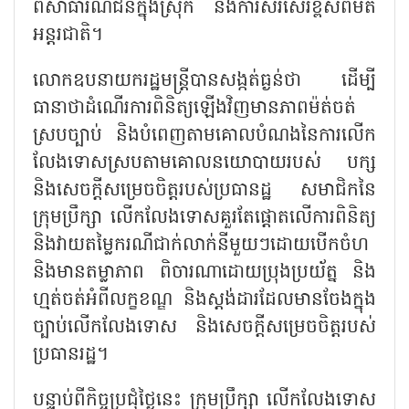
ពីសាធារណជនក្នុងស្រុក និងការសរសើរខ្ពស់ពីមតិ
អន្តរជាតិ។
លោកឧបនាយករដ្ឋមន្ត្រីបានសង្កត់ធ្ងន់ថា ដើម្បី
ធានាថាដំណើរការពិនិត្យឡើងវិញមានភាពម៉ត់ចត់
ស្របច្បាប់ និងបំពេញតាមគោលបំណងនៃការលើក
លែងទោសស្របតាមគោលនយោបាយរបស់ បក្ស
និងសេចក្តីសម្រេចចិត្តរបស់ប្រធានដ្ឋ សមាជិកនៃ
ក្រុមប្រឹក្សា លើកលែងទោសគួរតែផ្តោតលើការពិនិត្យ
និងវាយតម្លៃករណីជាក់លាក់នីមួយៗដោយបើកចំហ
និងមានតម្លាភាព ពិចារណាដោយប្រុងប្រយ័ត្ន និង
ហ្មត់ចត់អំពីលក្ខខណ្ឌ និងស្តង់ដារដែលមានចែងក្នុង
ច្បាប់លើកលែងទោស និងសេចក្តីសម្រេចចិត្តរបស់
ប្រធានរដ្ឋ។
បន្ទាប់ពីកិច្ចប្រជុំថ្ងៃនេះ ក្រុមប្រឹក្សា លើកលែងទោស