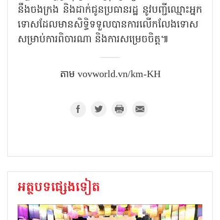
នឹងចងក្រង និងដាក់ជូនប្រធានរដ្ឋ នូវបញ្ជីឈ្មោះអ្នក
ទោសដែលមានសិទ្ធិទទួលបានការលើកលែងទោស
សម្រាប់ការពិចារណា និងការសម្រេចចិត្ត៕
តាម vovworld.vn/km-KH
អត្ថបទផ្សេងទៀត