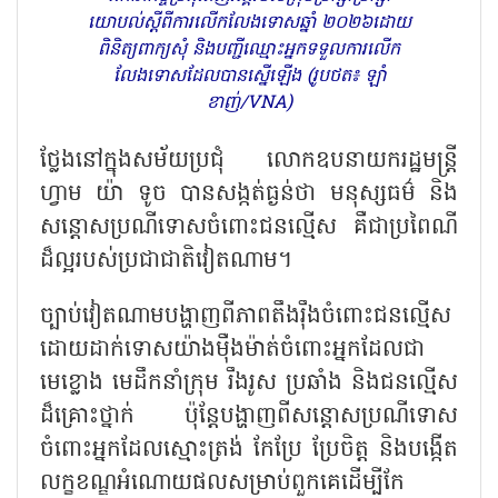
យោបល់ស្តីពីការលើកលែងទោសឆ្នាំ ២០២៦ដោយ
ពិនិត្យពាក្យសុំ និងបញ្ជីឈ្មោះអ្នកទទួលការលើក
លែងទោសដែលបានស្នើឡើង (រូបថត៖ ឡាំ
ខាញ់/VNA)
ថ្លែងនៅក្នុងសម័យប្រជុំ លោកឧបនាយករដ្ឋមន្ត្រី
ហ្វាម យ៉ា ទូច បានសង្កត់ធ្ងន់ថា មនុស្សធម៌ និង
សន្តោសប្រណីទោសចំពោះជនល្មើស គឺជាប្រពៃណី
ដ៏ល្អរបស់ប្រជាជាតិវៀតណាម។
ច្បាប់វៀតណាមបង្ហាញពីភាពតឹងរ៉ឹងចំពោះជនល្មើស
ដោយដាក់ទោសយ៉ាងម៉ឺងម៉ាត់ចំពោះអ្នកដែលជា
មេខ្លោង មេដឹកនាំក្រុម រឹងរូស ប្រឆាំង និងជនល្មើស
ដ៏គ្រោះថ្នាក់ ប៉ុន្តែបង្ហាញពីសន្តោសប្រណីទោស
ចំពោះអ្នកដែលស្មោះត្រង់ កែប្រែ ប្រែចិត្ត និងបង្កើត
លក្ខខណ្ឌអំណោយផលសម្រាប់ពួកគេដើម្បីកែ