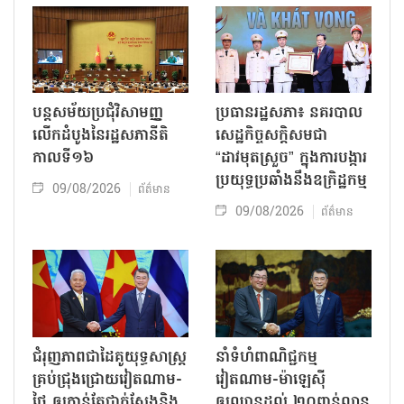
បន្តសម័យប្រជុំវិសាមញ្ញ
ប្រធានរដ្ឋសភា៖ នគរបាល
លើកដំបូងនៃរដ្ឋសភានីតិ
សេដ្ឋកិច្ចសក្តិសមជា
កាលទី១៦
“ដាវមុតស្រួច” ក្នុងការបង្ការ
ប្រយុទ្ធប្រឆាំងនឹងឧក្រិដ្ឋកម្ម
09/08/2026
ព័ត៌មាន
09/08/2026
ព័ត៌មាន
ជំរុញភាពជាដៃគូយុទ្ធសាស្ត្រ
នាំទំហំពាណិជ្ជកម្ម
គ្រប់ជ្រុងជ្រោយវៀតណាម-
វៀតណាម-ម៉ាឡេស៊ី
ថៃ ឲ្យកាន់តែជាក់ស្ដែងនិង
ឲ្យឈានដល់ ២០ពាន់លាន