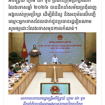
អចិន្ត្រៃយ៍ ហ្វាម យ៉ា ទូច ប្រធានក្រុមប្រឹក្សាលើក
លែងទោសឆ្នាំ ២០២៦ បានដឹកនាំសម័យប្រជុំពេញ
អង្គរបស់ក្រុមប្រឹក្សា ដើម្បីពិនិត្យ និងអនុម័តលើបញ្ជី
ឈ្មោះអ្នកទោសដែលដាក់ជូនប្រធានរដ្ឋវៀតណាម
សូមឲ្យដោះលែងទោសមុនកាលកំណត់។
លោកឧបនាយករដ្ឋមន្ត្រីអចិន្ត្រៃយ៍ ហ្វាម យ៉ា ទូច
ដឹកនាំកិច្ចប្រជុំពេញអង្គរបស់ក្រុមប្រឹក្សាប្រឹក្សា