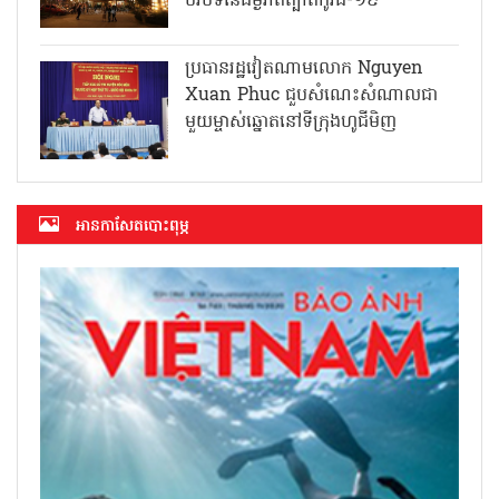
បរិបទនៃជម្ងឺរាតត្បាតកូវីដ-១៩
ប្រធានរដ្ឋវៀតណាមលោក Nguyen
Xuan Phuc ជួបសំណេះសំណាលជា
មួយម្ចាស់ឆ្នោតនៅទីក្រុងហូជីមិញ
អាន​កាសែត​បោះពុម្ភ