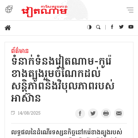
ព័ត៌មាន
ទំនាក់ទំនងវៀតណាម-កូរ៉េ
ខាងត្បូងរួមចំណែកដល់
សន្តិភាពនិងវិបុលភាពរបស់
អាស៊ាន
14/08/2025
លទ្ធផលនៃដំណើរទស្សនកិច្ចនៅករ៉េខាងត្បូងរបស់