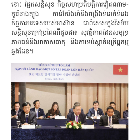
នោះ ផ្នែកសន្តិសុខ កិច្ចសហប្រតិបត្តិការវៀតណាម-
កូរ៉េខាងត្បូង កាន់តែរឹងមាំនឹងពង្រឹងទំនាក់ទំនង
កិច្ចការបរទេសរបស់អាស៊ាន ជាពិសេសក្នុងវិស័យ
សន្តិសុខក្រៅប្រពៃណីដូចជា៖ សុវត្ថិភាពដែនសមុទ្រ
ភាពធន់នឹងអាកាសធាតុ និងការទប់ស្កាត់ឧក្រិដ្ឋកម្ម
ឆ្លងដែន។