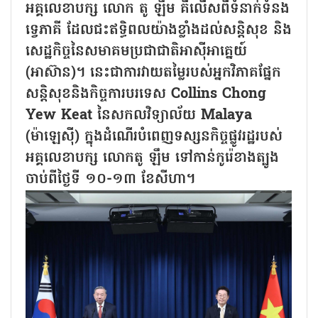
អគ្គលេខាបក្ស លោក តូ ឡឹម គឺលើសពីទំនាក់ទំនង
ទ្វេភាគី ដែលជះឥទ្ធិពលយ៉ាងខ្លាំងដល់សន្តិសុខ និង
សេដ្ឋកិច្ចនៃសមាគមប្រជាជាតិអាស៊ីអាគ្នេយ៍
(អាស៊ាន)។ នេះជាការវាយតម្លៃរបស់អ្នកវិភាគផ្នែក
សន្តិសុខនិងកិច្ចការបរទេស Collins Chong
Yew Keat នៃសកលវិទ្យាល័យ Malaya
(ម៉ាឡេស៊ី) ក្នុងដំណើរបំពេញទស្សនកិច្ចផ្លូវរដ្ឋរបស់
អគ្គលេខាបក្ស លោកតូ ឡឹម ទៅកាន់កូរ៉េខាងត្បូង
ចាប់ពីថ្ងៃទី ១០-១៣ ខែសីហា។