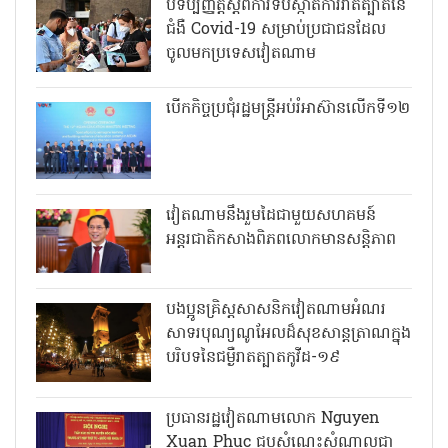
បទប្បញ្ញត្តិស្តីពីការទប់ស្កាត់ការរាតត្បាតនៃ
ជំងឺ Covid-19 សម្រាប់ប្រជាជនដែល
ចូលមកប្រទេសវៀតណាម
បើកកិច្ចប្រជុំរដ្ឋមន្ត្រីអប់រំអាស៊ានលើកទី១២
វៀតណាមនឹងរួមដៃជាមួយសហគមន៍
អន្តរជាតិកសាងពិភពលោកមានសន្តិភាព
បងប្អូនគ្រិស្តសាសនិកវៀតណាមអំណរ
សាទរបុណ្យណូអែលដ៏សុខសាន្តត្រាណក្នុង
បរិបទនៃជម្ងឺរាតត្បាតកូវីដ-១៩
ប្រធានរដ្ឋវៀតណាមលោក Nguyen
Xuan Phuc ជួបសំណេះសំណាលជា