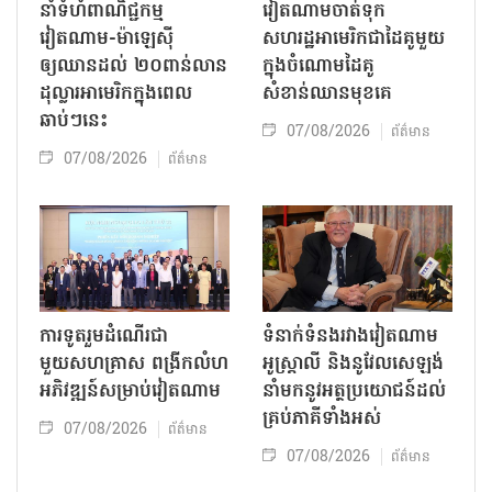
នាំទំហំពាណិជ្ជកម្ម
វៀតណាមចាត់ទុក
វៀតណាម-ម៉ាឡេស៊ី
សហរដ្ឋអាមេរិកជាដៃគូមួយ
ឲ្យឈានដល់ ២០ពាន់លាន
ក្នុងចំណោមដៃគូ
ដុល្លារអាមេរិកក្នុងពេល
សំខាន់ឈានមុខគេ
ឆាប់ៗនេះ
07/08/2026
ព័ត៌មាន
07/08/2026
ព័ត៌មាន
ការទូតរួមដំណើរជា
ទំនាក់ទំនងរវាងវៀតណាម
មួយសហគ្រាស ពង្រីកលំហ
អូស្ត្រាលី និងនូវែលសេឡង់
អភិវឌ្ឍន៍សម្រាប់វៀតណាម
នាំមកនូវអត្ថប្រយោជន៍ដល់
គ្រប់ភាគីទាំងអស់
07/08/2026
ព័ត៌មាន
07/08/2026
ព័ត៌មាន