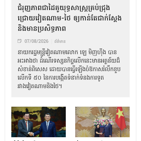
ជំរុញភាពជាដៃគូយុទ្ធសាស្ត្រគ្រប់ជ្រុង
ជ្រោយវៀតណាម-ថៃ ឲ្យកាន់តែជាក់ស្ដែង
និងមានប្រសិទ្ធភាព
07/08/2026
ព័ត៌មាន
នាយករដ្ឋមន្ត្រីវៀតណាមលោក ឡេ មិញហ៊ឹង បាន
អះអាងថា ដំណើរទស្សនកិច្ចលើកនេះមានអត្ថន័យដ៏
សំខាន់ពិសេស ដោយបានធ្វើឡើងចំឱកាសរំលឹកខួប
លើកទី ៥០ នៃការបង្កើតទំនាក់ទំនងការទូត
រវាងវៀតណាមនិងថៃ។