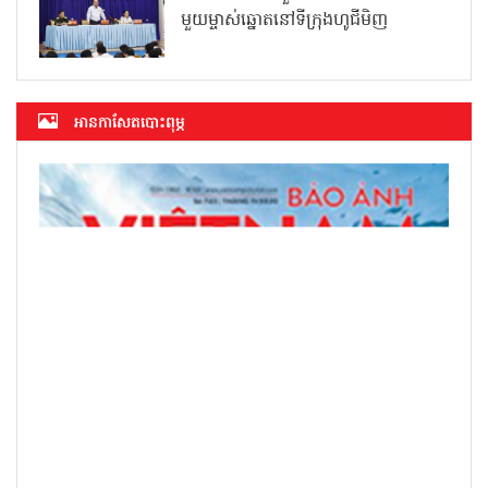
មួយម្ចាស់ឆ្នោតនៅទីក្រុងហូជីមិញ
អាន​កាសែត​បោះពុម្ភ