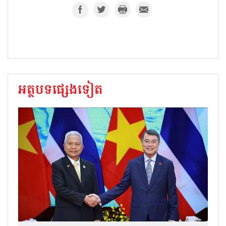
អត្ថបទផ្សេងទៀត