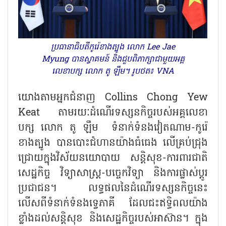
ប្រធានាធិបតីកូរ៉េខាងត្បូង លោក Lee Jae
Myung បានស្វាគមន៍ និងជួបពិភាក្សាជាមួយអគ្គ
លេខាបក្ស លោក តូ ឡឹម។ រូបថត៖ VNA
យោងតាមអ្នកជំនាញ Collins Chong Yew
Keat តាមរយៈដំណើរទស្សនកិច្ចរបស់អគ្គលេខា
បក្ស លោក តូ ឡឹម ទំនាក់ទំនងវៀតណាម-កូរ៉េ
ខាងត្បូង បានបោះជំហានយ៉ាងធំធេង លើគ្រប់ជ្រុង
ជ្រោយក្នុងវិស័យនយោបាយ សន្តិសុខ-ការពារជាតិ
សេដ្ឋកិច្ច វិទ្យាសាស្ត្រ-បច្ចេកវិទ្យា និងការផ្លាស់ប្តូរ
ប្រជាជន។ លទ្ធផលនៃដំណើរទស្សនកិច្ចនេះ
លើសពីទំនាក់ទំនងទ្វេភាគី ដែលជះឥទ្ធិពលយ៉ាង
ខ្លាំងដល់សន្តិសុខ និងសេដ្ឋកិច្ចរបស់អាស៊ាន។ ក្នុង