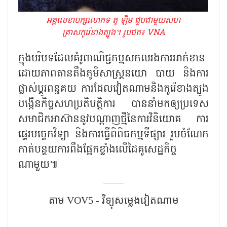
អគ្គលេខាបក្សលោកទ តូ ឡឹម ជួបជាមួយសហ
គ្រាសកូរ៉េខាងត្បូង។ រូបថត៖ VNA
ក្នុងបរិបទដែលគំរូពាណិជ្ជកម្មសកលរងការអាក់ខាន
ដោយភាពតានតឹងភូមិសាស្ត្រនយោ បាយ និងការ
ផ្លាស់ប្តូរពន្ធគយ ការដែលវៀតណាមនិងកូរ៉េខាងត្បូង
បង្កើនកិច្ចសហប្រតិបត្តិការ បាននាំមកឲ្យប្រទេស
សមាជិកអាស៊ាននូវបណ្តាញថ្មីនៃការវិនិយោគ ការ
ផ្ទេរបច្ចេកវិទ្យា និងការធ្វើពិពិធកម្មទីផ្សារ រួមចំណែក
កាត់បន្ថយការពឹងផ្អែកខ្លាំងលើដៃគូសេដ្ឋកិច្ច
ណាមួយ៕
តាម​ VOV5 - វិទ្យុសម្លេងវៀតណាម