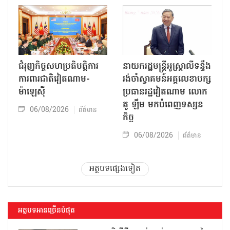
ជំរុញកិច្ចសហប្រតិបត្តិការ
នាយករដ្ឋមន្ត្រីអូស្ត្រាលីទន្ទឹង
ការពារជាតិវៀតណាម-
រង់ចាំស្វាគមន៍អគ្គលេខាបក្ស
ម៉ាឡេស៊ី
ប្រធានរដ្ឋវៀតណាម លោក
តូ ឡឹម មកបំពេញទស្សន
06/08/2026
ព័ត៌មាន
កិច្ច
06/08/2026
ព័ត៌មាន
អត្ថបទផ្សេងទៀត
អត្ថបទអានច្រើនបំផុត