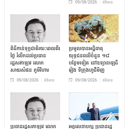
09/08/2026
ព័ត៌មាន
ពិធីកាន់ទុក្ខជាតិរយៈពេលពីរ
ប្រមូលបានអដ្ឋិធាតុ
ថ្ងៃ រំលឹកដល់ប្រធាន
យុទ្ធជនពលីចំនួន ១៨
រដ្ឋសភាឡាវ លោក
បន្ថែមទៀត នៅឧទ្យានឡេធី
សាយសំផន ភូមិវិហារ
រៀង ទីក្រុងហូជីមិញ
09/08/2026
09/08/2026
ព័ត៌មាន
ព័ត៌មាន
ប្រធានរដ្ឋសភាឡាវ លោក
អគ្គលេខាបក្ស ប្រធានរដ្ឋ