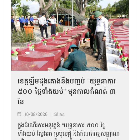
ខេត្តឡឹមដុងគោងនឹងបញ្ចប់ “យុទ្ធនាការ
៥០០ ថ្ងៃទាំងយប់” មុនកាលកំណត់ ៣
ខែ
10/08/2026
ព័ត៌មាន
ក្នុងដំណើរការអនុវត្តន៍ “យុទ្ធនាការ ៥០០ ថ្ងៃ
ទាំងយប់ ស្វែងរក ប្រមូលផ្តុំ និងកំណត់អត្តសញ្ញាណ