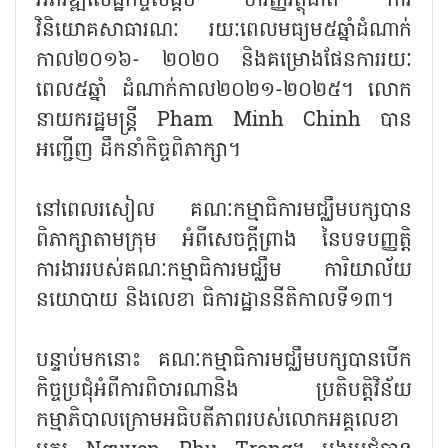
អភិវឌ្ឍសេដ្ឋកិច្ចសង្គម ហិរញ្ញវត្ថុជាតិ ការ
វិនិយោគសាធារណៈ រយៈពេលមធ្យម៥ឆ្នាំដំណាក់
កាល២០១៦- ២០២០ និងគម្រោងផែនការរយៈ
ពេល៥ឆ្នាំ ដំណាក់កាល២០២១-២០២៥។ លោក
នាយករដ្ឋមន្រ្តី Pham Minh Chinh បាន
អញ្ជើញ ដឹកនាំកិច្ចពិភាក្សា។
នៅពេលរសៀល គណៈកម្មាធិការមជ្ឈឹមបក្សបាន
ពិភាក្សាតាមក្រុម អំពីសេចក្ដីព្រាង នៃបទបញ្ញត្តិ
ការងាររបស់គណៈកម្មាធិការមជ្ឈឹម ការិយាល័យ
នយោបាយ និងលេខា ធិការដ្ឋាននីតិកាលទី១៣។
បន្ទាប់មកនោះ គណៈកម្មាធិការមជ្ឈឹមបក្សបានបើក
កិច្ចប្រជុំអំពីការពិចារណានិង ប្រតិបត្តិវិន័យ
កម្មាភិបាលក្រោមអធិបតីភាពរបស់លោកអគ្គលេខា