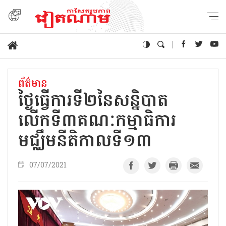
ព័ត៌មាន
ថ្ងៃធ្វើការទី២នៃសន្និបាត
លើកទី៣គណៈកម្មាធិការ
មជ្ឈឹមនីតិកាលទី១៣
07/07/2021