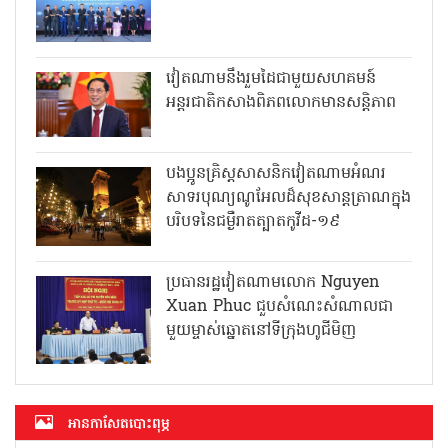
វៀតណាមនឹងរួមដៃជាមួយសហគមន៍
អន្តរជាតិកសាងពិភពលោកមានសន្តិភាព
បងប្អូនគ្រិស្តសាសនិកវៀតណាមអំណរ
សាទរបុណ្យណូអែលដ៏សុខសាន្តត្រាណក្នុង
បរិបទនៃជម្ងឺរាតត្បាតកូវីដ-១៩
ប្រធានរដ្ឋវៀតណាមលោក Nguyen
Xuan Phuc ជួបសំណេះសំណាលជា
មួយម្ចាស់ឆ្នោតនៅទីក្រុងហូជីមិញ
អាន​កាសែត​បោះពុម្ភ