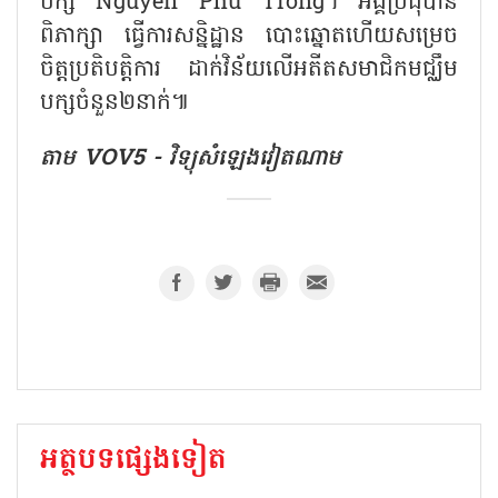
បក្ស Nguyen Phu Trong។ អង្គប្រជុំបាន
ពិភាក្សា ធ្វើការសន្និដ្ឋាន បោះឆ្នោតហើយសម្រេច
ចិត្តប្រតិបត្តិការ ដាក់វិន័យលើអតីតសមាជិកមជ្ឈឹម
បក្សចំនួន២នាក់៕
តាម VOV5 - វិទ្យុសំឡេងវៀតណាម
អត្ថបទផ្សេងទៀត