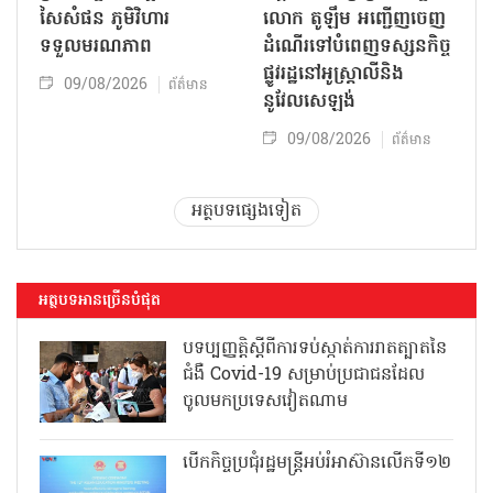
សៃសំផន ភូមិវិហារ
លោក តូឡឹម អញ្ជើញចេញ
ទទួលមរណភាព
ដំណើរទៅបំពេញទស្សនកិច្ច
ផ្លូវរដ្ឋនៅអូស្ត្រាលីនិង
09/08/2026
ព័ត៌មាន
នូវែលសេឡង់
09/08/2026
ព័ត៌មាន
អត្ថបទផ្សេងទៀត
អត្ថបទអានច្រើនបំផុត
បទប្បញ្ញត្តិស្តីពីការទប់ស្កាត់ការរាតត្បាតនៃ
ជំងឺ Covid-19 សម្រាប់ប្រជាជនដែល
ចូលមកប្រទេសវៀតណាម
បើកកិច្ចប្រជុំរដ្ឋមន្ត្រីអប់រំអាស៊ានលើកទី១២