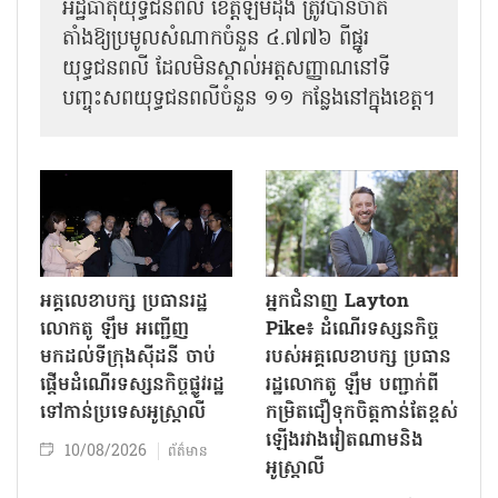
អដ្ឋិធាតុយុទ្ធជនពលី ខេត្តឡឹមដុង ត្រូវបានចាត់
តាំងឱ្យប្រមូលសំណាកចំនួន ៤.៧៧៦ ពីផ្នូរ
យុទ្ធជនពលី ដែលមិនស្គាល់អត្តសញ្ញាណនៅទី
បញ្ចុះសពយុទ្ធជនពលីចំនួន ១១ កន្លែងនៅក្នុងខេត្ត។
អគ្គលេខាបក្ស ប្រធានរដ្ឋ
អ្នកជំនាញ Layton
លោកតូ ឡឹម អញ្ជើញ
Pike៖ ដំណើរទស្សនកិច្ច
មកដល់ទីក្រុងស៊ីដនី ចាប់
របស់អគ្គលេខាបក្ស ប្រធាន
ផ្តើមដំណើរទស្សនកិច្ចផ្លូវរដ្ឋ
រដ្ឋលោកតូ ឡឹម បញ្ជាក់ពី
ទៅកាន់ប្រទេសអូស្ត្រាលី
កម្រិតជឿទុកចិត្តកាន់តែខ្ពស់
ឡើងរវាងវៀតណាមនិង
10/08/2026
ព័ត៌មាន
អូស្ត្រាលី