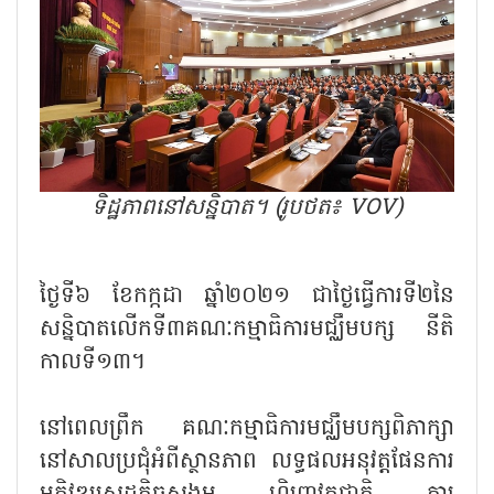
ទិដ្ឋភាពនៅសន្និបាត។ (រូបថត៖ VOV)
ថ្ងៃទី៦ ខែកក្កដា ឆ្នាំ២០២១ ជាថ្ងៃធ្វើការទី២នៃ
សន្និបាតលើកទី៣គណៈកម្មាធិការមជ្ឈឹមបក្ស នីតិ
កាលទី១៣។
នៅពេលព្រឹក គណៈកម្មាធិការមជ្ឈឹមបក្សពិភាក្សា
នៅសាលប្រជុំអំពីស្ថានភាព លទ្ធផលអនុវត្តផែនការ