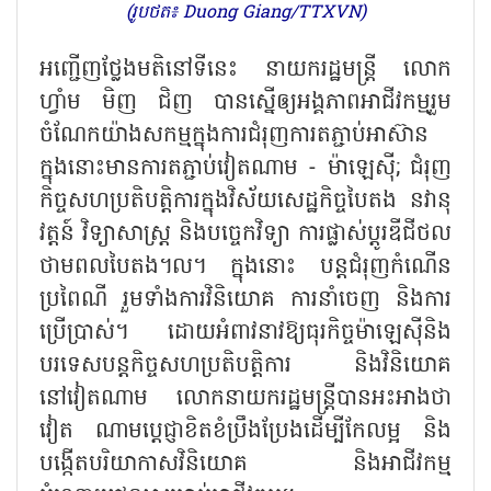
(រូបថត៖ Duong Giang/TTXVN)
អញ្ជើញថ្លែងមតិនៅទីនេះ នាយករដ្ឋមន្ត្រី លោក
ហ្វាំម មិញ ជិញ បានស្នើឲ្យអង្គភាពអាជីវកម្មរួម
ចំណែកយ៉ាងសកម្មក្នុងការជំរុញការតភ្ជាប់អាស៊ាន
ក្នុងនោះមានការតភ្ជាប់វៀតណាម - ម៉ាឡេស៊ី
; ជំរុញ
កិច្ចសហប្រតិបត្តិការក្នុងវិស័យសេដ្ឋកិច្ចបៃតង នវានុ
វត្តន៍ វិទ្យាសាស្ត្រ និងបច្ចេកវិទ្យា ការផ្លាស់ប្តូរឌីជីថល
ថាមពលបៃតង។ល។ ក្នុងនោះ បន្តជំរុញកំណើន
ប្រពៃណី រួមទាំងការវិនិយោគ ការនាំចេញ និងការ
ប្រើប្រាស់។ ដោយអំពាវនាវឱ្យធុរកិច្ចម៉ាឡេស៊ីនិង
បរទេសបន្តកិច្ចសហប្រតិបត្តិការ និងវិនិយោគ
នៅវៀតណាម លោកនាយករដ្ឋមន្ត្រីបានអះអាងថា
វៀត ណាមប្តេជ្ញាខិតខំប្រឹងប្រែងដើម្បីកែលម្អ និង
បង្កើតបរិយាកាសវិនិយោគ និងអាជីវកម្ម