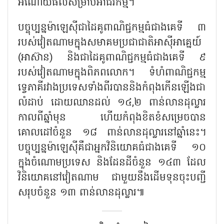
អំណោយផលសម្រាប់អាជីវកម្ម។
បច្ចុប្បន្នម៉ាឡេស៊ីជាដៃគូពាណិជ្ជកម្មធំជាងគេទី ៣
របស់វៀតណាមក្នុងសមាគមប្រជាជាតិអាស៊ីអាគ្នេយ៍
(អាស៊ាន) និងជាដៃគូពាណិជ្ជកម្មធំជាងគេទី ៩
របស់វៀតណាមក្នុងពិភពលោក។ ទំហំពាណិជ្ជកម្ម
ទ្វេភាគីរវាងប្រទេសទាំងពីរបាននិងកំពុងកើនឡើងជា
លំដាប់ ដោយឈានដល់ ១៤
,២ ពាន់លានដុល្លារ
កាលពីឆ្នាំមុន ហើយកំពុងខិតខំសម្រេចបាន
គោលដៅចំនួន ១៨ ពាន់លានដុល្លារនៅឆ្នាំនេះ។
បច្ចុប្បន្នម៉ាឡេស៊ីគឺជាអ្នកវិនិយោគធំជាងគេទី ១០
ក្នុងចំណោមប្រទេស និងដែនដីចំនួន ១៤៣ ដែល
វិនិយោគនៅវៀតណាម ជាមួយនឹងដើមទុនចុះបញ្ជី
សរុបចំនួន ១៣ ពាន់លានដុល្លារ៕