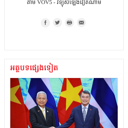
តាម VOV5 - វិទ្យុសំឡេង​វៀតណាម
អត្ថបទផ្សេងទៀត