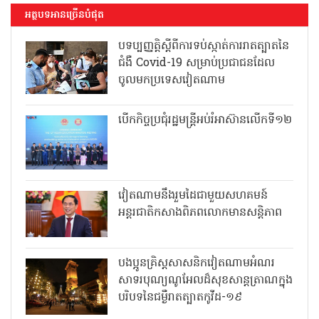
អត្ថបទអានច្រើនបំផុត
បទប្បញ្ញត្តិស្តីពីការទប់ស្កាត់ការរាតត្បាតនៃ
ជំងឺ Covid-19 សម្រាប់ប្រជាជនដែល
ចូលមកប្រទេសវៀតណាម
បើកកិច្ចប្រជុំរដ្ឋមន្ត្រីអប់រំអាស៊ានលើកទី១២
វៀតណាមនឹងរួមដៃជាមួយសហគមន៍
អន្តរជាតិកសាងពិភពលោកមានសន្តិភាព
បងប្អូនគ្រិស្តសាសនិកវៀតណាមអំណរ
សាទរបុណ្យណូអែលដ៏សុខសាន្តត្រាណក្នុង
បរិបទនៃជម្ងឺរាតត្បាតកូវីដ-១៩