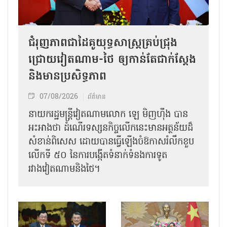
ជំរុញភាពជាដៃគូយុទ្ធសាស្ត្រគ្រប់ជ្រុង
ជ្រោយវៀតណាម-ថៃ ឲ្យកាន់តែជាក់ស្ដែង
និងមានប្រសិទ្ធភាព
07/08/2026
ព័ត៌មាន
នាយករដ្ឋមន្ត្រីវៀតណាមលោក ឡេ មិញហ៊ឹង បាន
អះអាងថា ដំណើរទស្សនកិច្ចលើកនេះមានអត្ថន័យដ៏
សំខាន់ពិសេស ដោយបានធ្វើឡើងចំឱកាសរំលឹកខួប
លើកទី ៥០ នៃការបង្កើតទំនាក់ទំនងការទូត
រវាងវៀតណាមនិងថៃ។