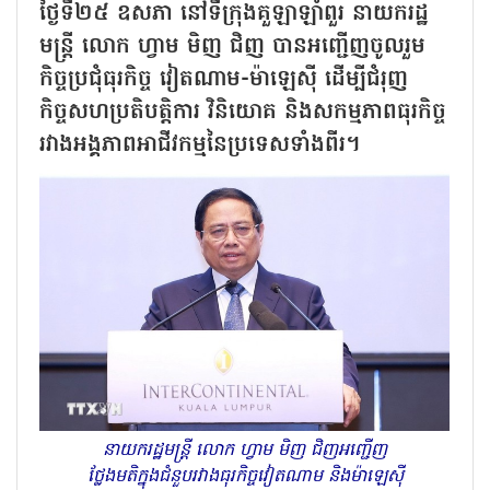
ថ្ងៃទី២៥ ឧសភា នៅទីក្រុងគួឡាឡាំពួរ នាយករដ្ឋ
មន្ត្រី លោក ហ្វាម មិញ ជិញ បានអញ្ជើញចូលរួម
កិច្ចប្រជុំធុរកិច្ច វៀតណាម-ម៉ាឡេស៊ី ដើម្បីជំរុញ
កិច្ចសហប្រតិបត្តិការ វិនិយោគ និងសកម្មភាពធុរកិច្ច
រវាងអង្គភាពអាជីវកម្មនៃប្រទេសទាំងពីរ។
នាយករដ្ឋមន្ត្រី លោក ហ្វាម មិញ ជិញអញ្ជើញ
ថ្លែងមតិក្នុងជំនួបរវាងធុរកិច្ចវៀតណាម និងម៉ាឡេស៊ី