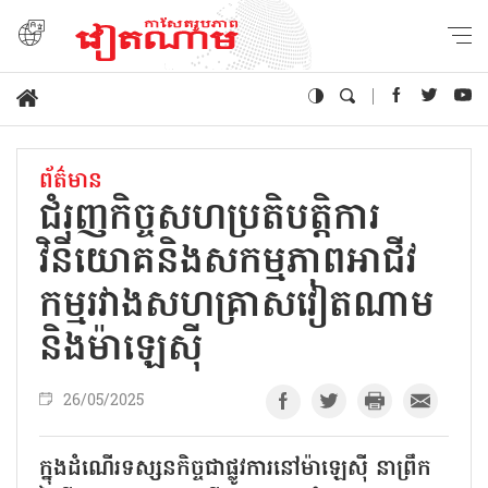
ព័ត៌មាន
ជំរុញកិច្ចសហប្រតិបត្តិការ
វិនិយោគនិងសកម្មភាពអាជីវ
កម្មរវាងសហគ្រាសវៀតណាម
និងម៉ាឡេស៊ី
26/05/2025
ក្នុងដំណើរទស្សនកិច្ចជាផ្លូវការនៅម៉ាឡេស៊ី នាព្រឹក