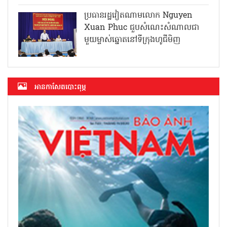
ប្រធានរដ្ឋវៀតណាមលោក Nguyen
Xuan Phuc ជួបសំណេះសំណាលជា
មួយម្ចាស់ឆ្នោតនៅទីក្រុងហូជីមិញ
អាន​កាសែត​បោះពុម្ភ