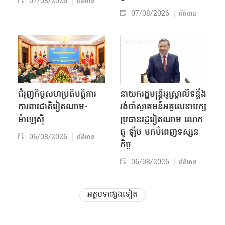
07/08/2026
ព័ត៌មាន
07/08/2026
ព័ត៌មាន
ជំរុញកិច្ចសហប្រតិបត្តិការ
នាយករដ្ឋមន្ត្រីអូស្ត្រាលីទន្ទឹង
ការពារជាតិវៀតណាម-
រង់ចាំស្វាគមន៍អគ្គលេខាបក្ស
ម៉ាឡេស៊ី
ប្រធានរដ្ឋវៀតណាម លោក
តូ ឡឹម មកបំពេញទស្សន
06/08/2026
ព័ត៌មាន
កិច្ច
06/08/2026
ព័ត៌មាន
អត្ថបទផ្សេងទៀត