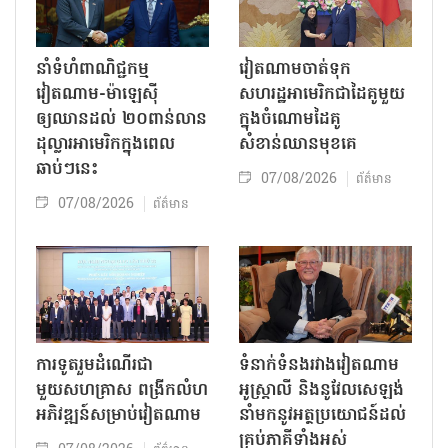
នាំទំហំពាណិជ្ជកម្ម
វៀតណាមចាត់ទុក
វៀតណាម-ម៉ាឡេស៊ី
សហរដ្ឋអាមេរិកជាដៃគូមួយ
ឲ្យឈានដល់ ២០ពាន់លាន
ក្នុងចំណោមដៃគូ
ដុល្លារអាមេរិកក្នុងពេល
សំខាន់ឈានមុខគេ
ឆាប់ៗនេះ
07/08/2026
ព័ត៌មាន
07/08/2026
ព័ត៌មាន
ការទូតរួមដំណើរជា
ទំនាក់ទំនងរវាងវៀតណាម
មួយសហគ្រាស ពង្រីកលំហ
អូស្ត្រាលី និងនូវែលសេឡង់
អភិវឌ្ឍន៍សម្រាប់វៀតណាម
នាំមកនូវអត្ថប្រយោជន៍ដល់
គ្រប់ភាគីទាំងអស់