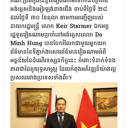
គណៈប្រតិភូជាន់ខ្ពស់វៀតណាមទៅកាន់ចក្រភព
អង់គ្លេសនិងអៀរឡង់ខាងជើង ចាប់ពីថ្ងៃទី ២៨
ដល់ថ្ងៃទី ៣០ ខែតុលា តាមការអញ្ជើញរបស់
នាយករដ្ឋមន្ត្រី លោក Keir Starmer ឯកអគ្គ
រដ្ឋទូតវៀតណាមប្រចាំនៅអង់គ្លេសលោក Do
Minh Hung បានចែករំលែកជាមួយអ្នកយក
ព័ត៌មាននៃទីភ្នាក់ងារសារព័ត៌មានវៀតណាមអំពី
អត្ថន័យនៃដំណើរទស្សនកិច្ចនេះ ចំពោះទំនាក់ទំនង
ភាពជាដៃគូយុទ្ធសាស្ត្រ ដែលកំពុងអភិវឌ្ឍន៍យ៉ាងល្អ
ប្រសលររវាងប្រទេសទាំងពីរ។