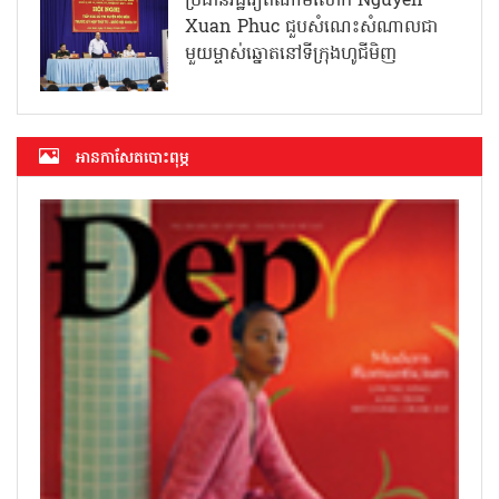
ប្រធានរដ្ឋវៀតណាមលោក Nguyen
Xuan Phuc ជួបសំណេះសំណាលជា
មួយម្ចាស់ឆ្នោតនៅទីក្រុងហូជីមិញ
អាន​កាសែត​បោះពុម្ភ