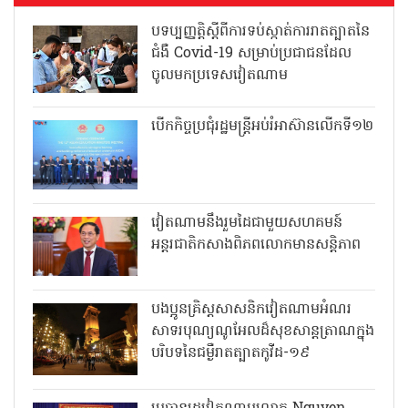
បទប្បញ្ញត្តិស្តីពីការទប់ស្កាត់ការរាតត្បាតនៃ
ជំងឺ Covid-19 សម្រាប់ប្រជាជនដែល
ចូលមកប្រទេសវៀតណាម
បើកកិច្ចប្រជុំរដ្ឋមន្ត្រីអប់រំអាស៊ានលើកទី១២
វៀតណាមនឹងរួមដៃជាមួយសហគមន៍
អន្តរជាតិកសាងពិភពលោកមានសន្តិភាព
បងប្អូនគ្រិស្តសាសនិកវៀតណាមអំណរ
សាទរបុណ្យណូអែលដ៏សុខសាន្តត្រាណក្នុង
បរិបទនៃជម្ងឺរាតត្បាតកូវីដ-១៩