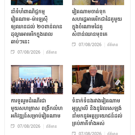
នាំទំហំពាណិជ្ជកម្ម
វៀតណាមចាត់ទុក
វៀតណាម-ម៉ាឡេស៊ី
សហរដ្ឋអាមេរិកជាដៃគូមួយ
ឲ្យឈានដល់ ២០ពាន់លាន
ក្នុងចំណោមដៃគូ
ដុល្លារអាមេរិកក្នុងពេល
សំខាន់ឈានមុខគេ
ឆាប់ៗនេះ
07/08/2026
ព័ត៌មាន
07/08/2026
ព័ត៌មាន
ការទូតរួមដំណើរជា
ទំនាក់ទំនងរវាងវៀតណាម
មួយសហគ្រាស ពង្រីកលំហ
អូស្ត្រាលី និងនូវែលសេឡង់
អភិវឌ្ឍន៍សម្រាប់វៀតណាម
នាំមកនូវអត្ថប្រយោជន៍ដល់
គ្រប់ភាគីទាំងអស់
07/08/2026
ព័ត៌មាន
07/08/2026
ព័ត៌មាន