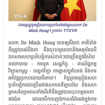
ឯកអគ្គរដ្ឋទូតវៀតណាមប្រចាំនៅអង់គ្លេសលោក Do
Minh Hung។ រូបថត៖ TTXVN
លោក
Do Minh Hung បានឲ្យដឹងថា ភាគីទាំង
ពីរត្រូវបានរំពឹងថា នឹងចុះហត្ថលេខានិងអនុម័តលើ
ឯកសារសហប្រតិបត្តិការសំខាន់ៗជាច្រើនក្នុងវិស័យ
នយោបាយ - ការទូត សេដ្ឋកិច្ច - ពាណិជ្ជកម្ម
វិទ្យាសាស្ត្រ - បច្ចេកវិទ្យា ការផ្លាស់ប្តូរបៃតង និងការ
អភិវឌ្ឍប្រកបដោយចីរភាព។ កិច្ចព្រមព្រៀងសហ
ប្រតិបត្តិការជាច្រើនរវាងសាកលវិទ្យាល័យ និងសហ
គ្រាសនៃប្រទេសទាំងពីរក៏នឹងត្រូវបានចុះហត្ថលេខា
ផងដែរ ដោយបើកចេញឱកាសដ៏ធំធេងក្នុងការ