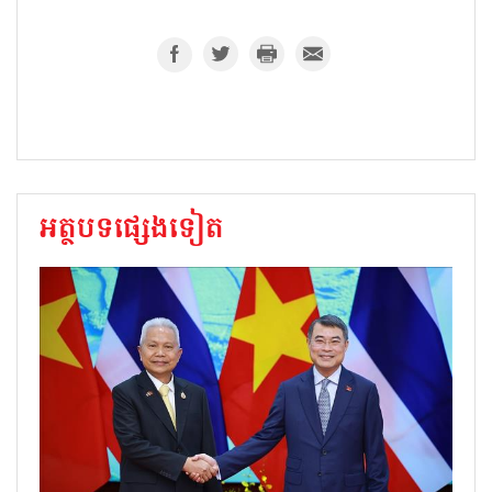
អត្ថបទផ្សេងទៀត