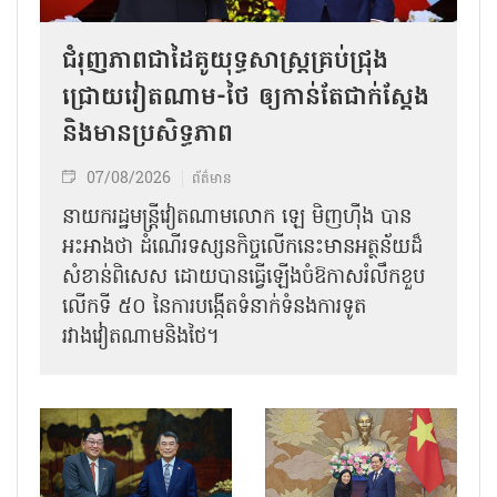
ជំរុញភាពជាដៃគូយុទ្ធសាស្ត្រគ្រប់ជ្រុង
ជ្រោយវៀតណាម-ថៃ ឲ្យកាន់តែជាក់ស្ដែង
និងមានប្រសិទ្ធភាព
07/08/2026
ព័ត៌មាន
នាយករដ្ឋមន្ត្រីវៀតណាមលោក ឡេ មិញហ៊ឹង បាន
អះអាងថា ដំណើរទស្សនកិច្ចលើកនេះមានអត្ថន័យដ៏
សំខាន់ពិសេស ដោយបានធ្វើឡើងចំឱកាសរំលឹកខួប
លើកទី ៥០ នៃការបង្កើតទំនាក់ទំនងការទូត
រវាងវៀតណាមនិងថៃ។