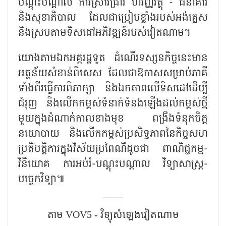
បណ្តុះបណ្តាល ការស្រាវជ្រាវ ហិរញ្ញវត្ថុ - ធនាគារ
និងសុខាភិបាល ដែលជាប្រៀបខ្លាំងរបស់អង់គ្លេស
និងស្របតាមទិសដៅអភិវឌ្ឍន៍របស់វៀតណាម។
យោងតាមឯកអគ្គរដ្ឋទូត ដំណើរទស្សនកិច្ចនេះមាន
អត្ថន័យសំខាន់ពិសេស ដែលជាឱកាសសម្រាប់ភាគី
ទាំងពីរធ្វើការពិភាក្សា និងឯកភាពលើទិសដៅដើម្បី
ជំរុញ និងលើកកម្ពស់ទំនាក់ទំនងឡើងដល់កម្ពស់ថ្មី
មួយក្នុងដំណាក់កាលខាងមុខ ពង្រឹងទំនុកចិត្ត
នយោបាយ និងលើកកម្ពស់ប្រសិទ្ធភាពនៃកិច្ចសហ
ប្រតិបត្តិការក្នុងវិស័យប្រពៃណីដូចជា ពាណិជ្ជកម្ម-
វិនិយោគ ការអប់រំ-បណ្តុះបណ្តាល វិទ្យាសាស្ត្រ-
បច្ចេកវិទ្យា៕
តាម​ VOV5​ - វិទ្យុសំឡេងវៀតណាម​