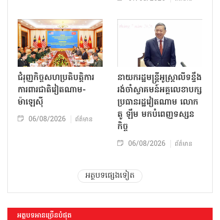
ជំរុញកិច្ចសហប្រតិបត្តិការ
នាយករដ្ឋមន្ត្រីអូស្ត្រាលីទន្ទឹង
ការពារជាតិវៀតណាម-
រង់ចាំស្វាគមន៍អគ្គលេខាបក្ស
ម៉ាឡេស៊ី
ប្រធានរដ្ឋវៀតណាម លោក
តូ ឡឹម មកបំពេញទស្សន
06/08/2026
ព័ត៌មាន
កិច្ច
06/08/2026
ព័ត៌មាន
អត្ថបទផ្សេងទៀត
អត្ថបទអានច្រើនបំផុត