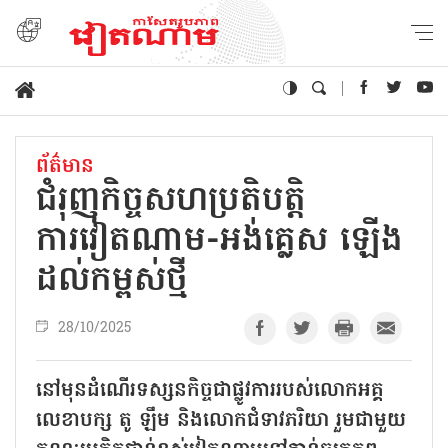
ព័ត៌មាន
ជំរុញកិច្ចសហប្រតិបត្តិ
ការវៀតណាម-អង់គ្លេស ឡើង
ដល់កម្ពស់ថ្មី
28/10/2025
នៅមុនដំណើរទស្សនកិច្ចជាផ្លូវការរបស់លោកអគ្គ
លេខាបក្ស តូ ឡឹម និងលោកជំទាវភរិយា រួមជាមួយ