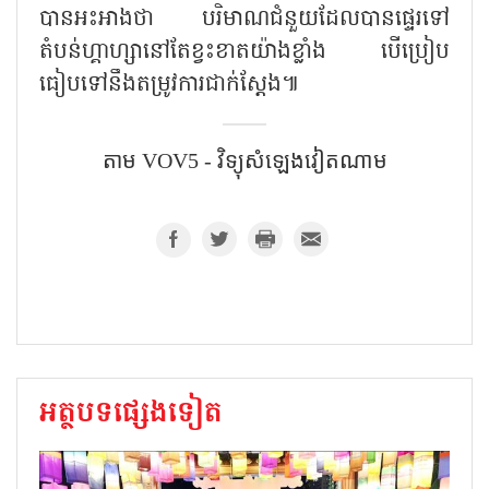
បានអះអាងថា បរិមាណជំនួយដែលបានផ្ទេរទៅ
តំបន់ហ្គាហ្សានៅតែខ្វះខាតយ៉ាងខ្លាំង បើប្រៀប
ធៀបទៅនឹងតម្រូវការជាក់ស្តែង៕
តាម VOV5​​ - វិទ្យុសំឡេងវៀតណាម​
អត្ថបទផ្សេងទៀត