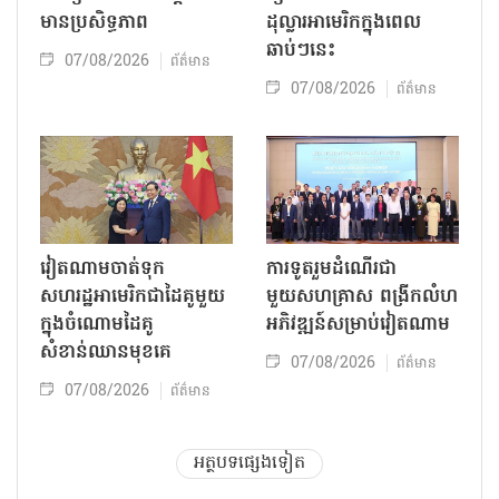
មានប្រសិទ្ធភាព
ដុល្លារអាមេរិកក្នុងពេល
ឆាប់ៗនេះ
07/08/2026
ព័ត៌មាន
07/08/2026
ព័ត៌មាន
វៀតណាមចាត់ទុក
ការទូតរួមដំណើរជា
សហរដ្ឋអាមេរិកជាដៃគូមួយ
មួយសហគ្រាស ពង្រីកលំហ
ក្នុងចំណោមដៃគូ
អភិវឌ្ឍន៍សម្រាប់វៀតណាម
សំខាន់ឈានមុខគេ
07/08/2026
ព័ត៌មាន
07/08/2026
ព័ត៌មាន
អត្ថបទផ្សេងទៀត