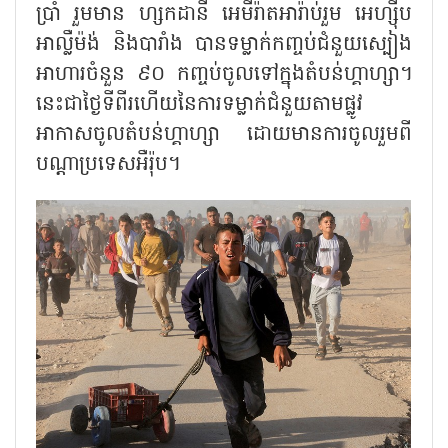
ប្រាំ រួមមាន ហ្សកដានី អេមីរ៉ាតអារ៉ាប់រួម អេហ្ស៊ីប
អាល្លឺម៉ង់ និងបារាំង បានទម្លាក់កញ្ចប់ជំនួយស្បៀង
អាហារចំនួន ៩០ កញ្ចប់ចូលទៅក្នុងតំបន់ហ្គាហ្សា។
នេះជាថ្ងៃទីពីរហើយនៃការទម្លាក់ជំនួយតាមផ្លូវ
អាកាសចូលតំបន់ហ្គាហ្សា ដោយមានការចូលរួមពី
បណ្តាប្រទេសអឺរ៉ុប។