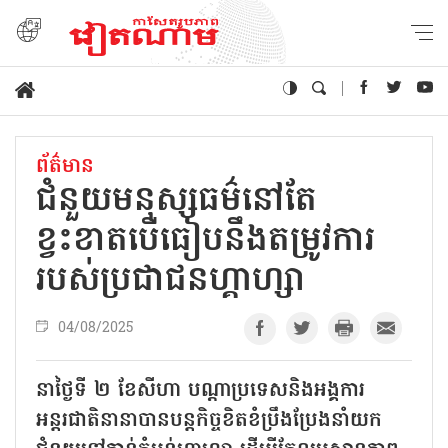
ព័ត៌មាន
ជំនួយមនុស្សធម៌នៅតែ
ខ្វះខាតបើធៀបនឹងតម្រូវការ
របស់ប្រជាជនហ្គាហ្សា
04/08/2025
នាថ្ងៃទី ២ ខែសីហា បណ្តាប្រទេសនិងអង្គការ
អន្តរជាតិនានាបានបន្តកិច្ចខិតខំប្រឹងប្រែងនាំយក