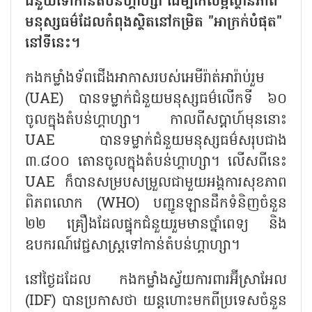
ជំនួយទៅកាន់តំបន់ហ្គាហ្សា ដើម្បីកែលម្អស្ថានភាព
មនុស្សធម៌ដែលកំពុងស្ថិតនៅកម្រិត "អាក្រក់បំផុត"
នៅទីនេះ។
កងកម្លាំងទ័ពជើងអាកាសរបស់អេមីរ៉ាត់អារ៉ាប់រួម
(UAE) បានទម្លាក់ជំនួយមនុស្សធម៌លើកទី ៦០
ចូលក្នុងតំបន់ហ្គាហ្សា។ កាលពីសប្តាហ៍មុននោះ
UAE បានទម្លាក់ជំនួយមនុស្សធម៌សរុបជាង
៣.៨០០ តោនចូលក្នុងតំបន់ហ្គាហ្សា។ លើសពីនេះ
UAE ក៏បានសម្របសម្រួលជាមួយអង្គការសុខភាព
ពិភពលោក (WHO) បញ្ជូនឡានដឹកទំនិញចំនួន
២២ គ្រឿងដែលផ្ទុកជំនួយរួមមានថ្នាំពេទ្យ និង
ឧបករណ៍វេជ្ជសាស្ត្រទៅកាន់តំបន់ហ្គាហ្សា។
នៅថ្ងៃដដែល កងកម្លាំងស្វ័យការពារអ៊ីស្រាអែល
(IDF) បានប្រកាសថា យន្តហោះមកពីប្រទេសចំនួន