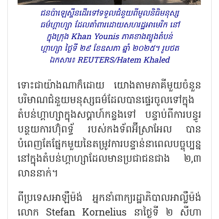
ជនប៉ាឡេស្ទីនដើរទៅទទួលជំនួយពីមូលនិធិមនុស្ស
ធម៌ហ្គាហ្សា ដែលគាំពារដោយសហរដ្ឋអាមេរិក នៅ
ក្នុងក្រុង Khan Younis ភាគខាងត្បូងតំបន់
ហ្គាហ្សា ថ្ងៃទី ២៩ ខែឧសភា ឆ្នាំ ២០២៥។ រូបថត
ឯកសារ៖ REUTERS/Hatem Khaled
ទោះជាយ៉ាងណាក៏ដោយ យោងតាមភាគីមួយចំនួន
បរិមាណជំនួយមនុស្សធម៌ដែលបានផ្ទេរចូលទៅក្នុង
តំបន់ហ្គាហ្សាក្នុងសប្តាហ៍កន្លងទៅ បន្ទាប់ពីការបន្ធូរ
បន្ថយការហ៊ុំពទ្ធ័ របស់កងទ័ពអ៊ីស្រាអែល បាន
បំពេញតែផ្នែកមួយនៃតម្រូវការបន្ទាន់នាពេលបច្ចុប្បន្ន
នៅក្នុងតំបន់ហ្គាហ្សាដែលមានប្រជាជនជាង ២,៣
លាននាក់។
ពីប្រទេសអាឡឺម៉ង់ អ្នកនាំពាក្យរដ្ឋាភិបាលអាល្លឺម៉ង់
លោក Stefan Kornelius នាថ្ងៃទី ២ សីហា