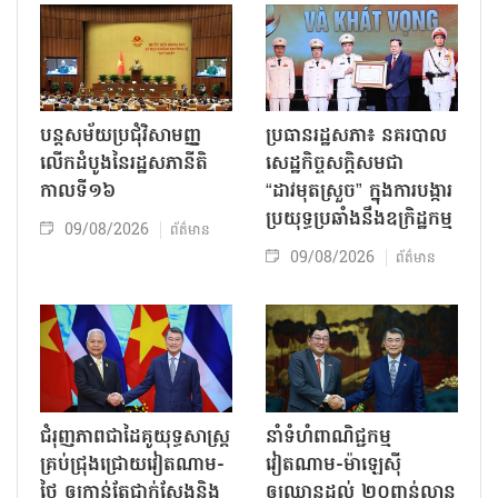
បន្តសម័យប្រជុំវិសាមញ្ញ
ប្រធានរដ្ឋសភា៖ នគរបាល
លើកដំបូងនៃរដ្ឋសភានីតិ
សេដ្ឋកិច្ចសក្តិសមជា
កាលទី១៦
“ដាវមុតស្រួច” ក្នុងការបង្ការ
ប្រយុទ្ធប្រឆាំងនឹងឧក្រិដ្ឋកម្ម
09/08/2026
ព័ត៌មាន
09/08/2026
ព័ត៌មាន
ជំរុញភាពជាដៃគូយុទ្ធសាស្ត្រ
នាំទំហំពាណិជ្ជកម្ម
គ្រប់ជ្រុងជ្រោយវៀតណាម-
វៀតណាម-ម៉ាឡេស៊ី
ថៃ ឲ្យកាន់តែជាក់ស្ដែងនិង
ឲ្យឈានដល់ ២០ពាន់លាន