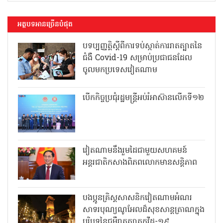
អត្ថបទអានច្រើនបំផុត
បទប្បញ្ញត្តិស្តីពីការទប់ស្កាត់ការរាតត្បាតនៃ
ជំងឺ Covid-19 សម្រាប់ប្រជាជនដែល
ចូលមកប្រទេសវៀតណាម
បើកកិច្ចប្រជុំរដ្ឋមន្ត្រីអប់រំអាស៊ានលើកទី១២
វៀតណាមនឹងរួមដៃជាមួយសហគមន៍
អន្តរជាតិកសាងពិភពលោកមានសន្តិភាព
បងប្អូនគ្រិស្តសាសនិកវៀតណាមអំណរ
សាទរបុណ្យណូអែលដ៏សុខសាន្តត្រាណក្នុង
បរិបទនៃជម្ងឺរាតត្បាតកូវីដ-១៩