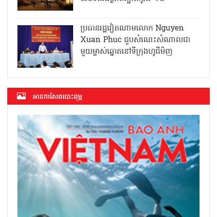
ប្រធានរដ្ឋវៀតណាមលោក Nguyen
Xuan Phuc ជួបសំណេះសំណាលជា
មួយម្ចាស់ឆ្នោតនៅទីក្រុងហូជីមិញ
អាន​កាសែត​បោះពុម្ភ