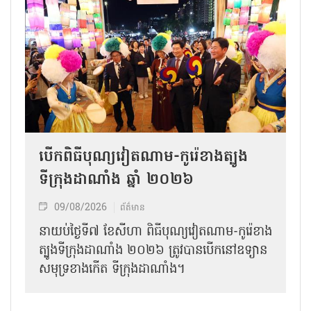
បើកពិធីបុណ្យវៀតណាម-កូរ៉េខាងត្បូង
ទីក្រុងដាណាំង ឆ្នាំ ២០២៦
09/08/2026
ព័ត៌មាន
នាយប់ថ្ងៃទី៧ ខែសីហា ពិធីបុណ្យវៀតណាម-កូរ៉េខាង
ត្បូងទីក្រុងដាណាំង ២០២៦ ត្រូវបានបើកនៅឧទ្យាន
សមុទ្រខាងកើត ទីក្រុងដាណាំង។