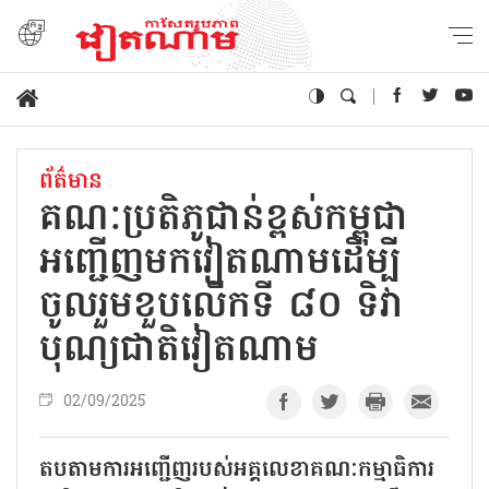
ព័ត៌មាន
គណៈប្រតិភូជាន់ខ្ពស់កម្ពុជា
អញ្ជើញ​មកវៀតណាមដើម្បី
ចូលរួមខួបលើកទី ៨០ ទិវា
បុណ្យ​ជាតិវៀតណាម
02/09/2025
តបតាមការអញ្ជើញរបស់អគ្គលេខាគណៈកម្មាធិការ