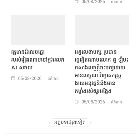
05/08/2026
ព័ត៌មាន
វត្តមានដ៏លេចធ្លោ
អគ្គលេខាបក្ស ប្រធាន
របស់វៀតណាមនៅក្នុងរលក
រដ្ឋវៀតណាមលោក តូ ឡឹម៖
AI សកល
កសាងលក្ខន្តិកៈបក្សដោយ
មានលក្ខណៈវិទ្យាសាស្ត្រ
05/08/2026
ព័ត៌មាន
ងាយអនុវត្តន៍និងមាន
កម្លាំងរស់យូរអង្វែង
05/08/2026
ព័ត៌មាន
អត្ថបទផ្សេងទៀត