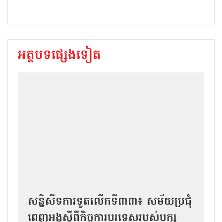
អត្ថបទផ្សេងទៀត
សន្និសីទការទូតលើកទី៣៣៖ សម័យប្រជុំ
ពេញអង្គស្តីពីកិច្ច​ការបរទេសរបស់​បក្ស