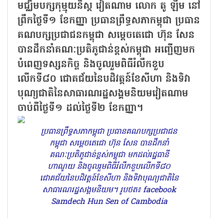
មជ្ឈិមបក្សកុម្មុយនិស្ត វៀតណាម លោក តូ ឡឹម នៅ
ព្រឹកថ្ងៃទី១ ខែកញ្ញា ប្រធានព្រឹទ្ធសភាកម្ពុជា ប្រធាន
គណបក្សប្រជាជនកម្ពុជា សម្ដេចតេជោ ហ៊ុន សែន
បានដឹកនាំគណៈប្រតិភូជាន់ខ្ពស់កម្ពុជា អញ្ជើញមក
បំពេញទស្សនកិច្ច និងចូលរួមពិធីរំលឹកខួប
លើកទី៨០ ជោគជ័យនៃបដិវត្តន៍ខែសីហា និងទិវា
បុណ្យជាតិនៃសាធារណរដ្ឋសង្គមនិយមវៀតណាម
ចាប់ពីថ្ងៃទី១ ដល់ថ្ងៃទី២ ខែកញ្ញា។
ប្រធានព្រឹទ្ធសភាកម្ពុជា ប្រធានគណបក្សប្រជាជន
កម្ពុជា សម្ដេចតេជោ ហ៊ុន សែន បានដឹកនាំ
គណៈប្រតិភូជាន់ខ្ពស់កម្ពុជា មកដល់រដ្ឋធានី
ហាណូយ និងចូលរួមពិធីរំលឹកខួបលើកទី៨០
ជោគជ័យនៃបដិវត្តន៍ខែសីហា និងទិវាបុណ្យជាតិនៃ
សាធារណរដ្ឋសង្គមនិយម។ រូបថត៖ facebook
Samdech Hun Sen of Cambodia