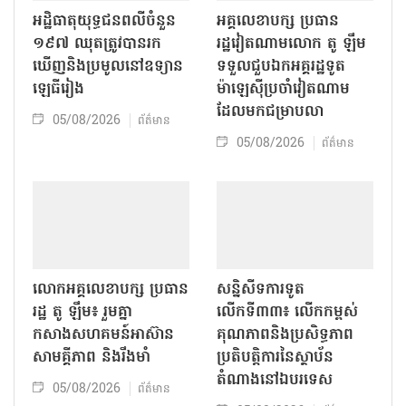
អដ្ឋិធាតុយុទ្ធជនពលីចំនួន
អគ្គលេខាបក្ស ប្រធាន
១៩៧ ឈុតត្រូវបានរក
រដ្ឋវៀតណាមលោក តូ ឡឹម
ឃើញនិងប្រមូលនៅឧទ្យាន
ទទួលជួបឯកអគ្គរដ្ឋទូត
ឡេធីរៀង
ម៉ាឡេស៊ីប្រចាំវៀតណាម
ដែលមកជម្រាបលា
05/08/2026
ព័ត៌មាន
05/08/2026
ព័ត៌មាន
លោក​អគ្គលេខាបក្ស ប្រធាន
សន្និសីទការទូត
រដ្ឋ តូ ឡឹម៖ រួមគ្នា
លើកទី៣៣៖ លើក​កម្ពស់
កសាងសហគមន៍អាស៊ាន
គុណភាពនិងប្រសិទ្ធភាព
សាមគ្គីភាព និងរឹងមាំ
ប្រតិបត្តិការ​នៃស្ថាប័ន​​
តំណាងនៅឯ​បរទេស​
05/08/2026
ព័ត៌មាន