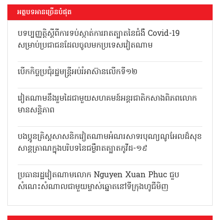
អត្ថបទអានច្រើនបំផុត
បទប្បញ្ញត្តិស្តីពីការទប់ស្កាត់ការរាតត្បាតនៃជំងឺ Covid-19
សម្រាប់ប្រជាជនដែលចូលមកប្រទេសវៀតណាម
បើកកិច្ចប្រជុំរដ្ឋមន្ត្រីអប់រំអាស៊ានលើកទី១២
វៀតណាមនឹងរួមដៃជាមួយសហគមន៍អន្តរជាតិកសាងពិភពលោក
មានសន្តិភាព
បងប្អូនគ្រិស្តសាសនិកវៀតណាមអំណរសាទរបុណ្យណូអែលដ៏សុខ
សាន្តត្រាណក្នុងបរិបទនៃជម្ងឺរាតត្បាតកូវីដ-១៩
ប្រធានរដ្ឋវៀតណាមលោក Nguyen Xuan Phuc ជួប
សំណេះសំណាលជាមួយម្ចាស់ឆ្នោតនៅទីក្រុងហូជីមិញ