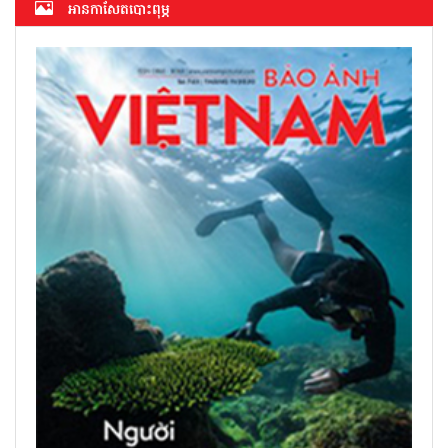
អាន​កាសែត​បោះពុម្ភ