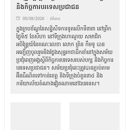
និងកិច្ច​ការបរទេសប្រជាជន
05/08/2026
ព័ត៌មាន
ក្នុងក្របខ័ណ្ឌនៃសន្និសីទការទូតលើកទី៣៣ នៅព្រឹក
ថ្ងៃទី៥ ខែសីហា នៅទីក្រុងហាណូយ សមាជិក
អចិន្ត្រៃយ៍នៃគណៈលេខា លោក ត្រិន កឹម​ទូ បាន
អញ្ជើញ​ចូលរួមនិងថ្លែងសុន្ទរកថាដឹកនាំនៅក្នុងសម័យ
ប្រជុំពេញអង្គស្តីពី​​កិច្ច​ការបរទេសរបស់​បក្ស និងកិច្ច​ការ
បរទេស​ប្រជាជន។ សម័យប្រជុំនេះត្រូវបានភ្ជាប់តាម
អ៊ីនធឺណិតទៅកាន់ខេត្ត និងទីក្រុងចំនួន៣៤ និង
ការិយាល័យតំណាងវៀតណាមនៅឯ​បរទេស។