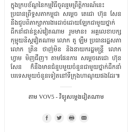
ក្នុងក្របខ័ណ្ឌនៃកម្មវិធីចូលរួមព្រឹត្តិការណ៍នេះ
ប្រធានព្រឹទ្ធសភាកម្ពុជា សម្តេច តេជោ ហ៊ុន សែន
នឹងជួបពិភាក្សាការងារដាច់ដោយឡែកជាមួយថ្នាក់
ដឹកនាំជាន់ខ្ពស់វៀតណាម រួមមាន៖ អគ្គលេខាបក្ស
កុម្មុយនិស្តវៀតណាម លោក តូ ឡឹម ប្រធានរដ្ឋសភា
លោក ត្រិន ថាញ់មិន និងនាយករដ្ឋមន្ត្រី លោក
ហ្វាម មិញជីញ។ តាមផែនការ សម្ដេចតេជោ ហ៊ុន
សែន ក៏នឹងមានជំនួបមួយចំនួនជាមួយថ្នាក់ដឹកនាំ
បរទេសមួយចំនួនទៀតនៅទីក្រុងហាណូយផងដែរ៕
តាម​ VOV5 - វិទ្យុសម្លេងវៀតណាម