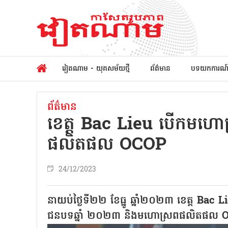
វៀតណាម - យុគសម័យថ្មី
ព័ត៌មាន
បទយកការណ
ព័ត៌មាន
ខេត្ត Bac Lieu បើកមហោ
ផលិតផល OCOP
24/12/2023
នាយប់ថ្ងៃទី២២ ខែធ្នូ ឆ្នាំ២០២៣ ខេត្ត Bac 
ជនបទឆ្នាំ ២០២៣ និងមហោស្រពផលិតផល OCO