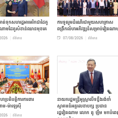
ត់ទុកសហរដ្ឋអាមេរិកជាដៃគូ
ការទូតរួមដំណើរជាមួយសហគ្រាស
ចំណោមដៃគូសំខាន់ឈានមុខគេ
ពង្រីកលំហអភិវឌ្ឍន៍សម្រាប់វៀតណា
2026
07/08/2026
ព័ត៌មាន
ព័ត៌មាន
សហប្រតិបត្តិការការពារ
នាយករដ្ឋមន្ត្រីអូស្ត្រាលីទន្ទឹងរង់ចាំ
ាម-ម៉ាឡេស៊ី
ស្វាគមន៍អគ្គលេខាបក្ស ប្រធាន
រដ្ឋវៀតណាម លោក តូ ឡឹម មកបំព
2026
ព័ត៌មាន