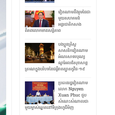
វៀតណាមនឹងរួមដៃជា
មួយសហគមន៍
អន្តរជាតិកសាង
ពិភពលោកមានសន្តិភាព
បងប្អូនគ្រិស្ត
សាសនិកវៀតណាម
អំណរសាទរបុណ្យ
ណូអែលដ៏សុខសាន្ត
ត្រាណក្នុងបរិបទនៃជម្ងឺរាតត្បាតកូវីដ-១៩
ប្រធានរដ្ឋវៀតណាម
លោក Nguyen
Xuan Phuc ជួប
សំណេះសំណាលជា
មួយម្ចាស់ឆ្នោតនៅទីក្រុងហូជីមិញ