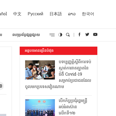
añol
中文
Русский
日本語
ລາວ
한국어
គល
ពហុប្រព័ន្ធផ្សព្វផ្សាយ
អត្ថបទអានច្រើនបំផុត
ង
បទប្បញ្ញត្តិស្តីពីការទប់
ស្កាត់ការរាតត្បាតនៃ
ជំងឺ Covid-19
សម្រាប់ប្រជាជនដែល
ចូលមកប្រទេសវៀតណាម
បើកកិច្ចប្រជុំរដ្ឋមន្ត្រី
អប់រំអាស៊ាន
លើកទី១២