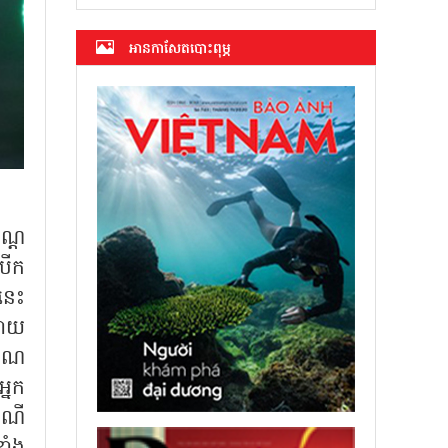
អាន​កាសែត​បោះពុម្ភ
ណ្ត
បើក
្ននេះ
កាយ
គុណ
្នក
ៃណី