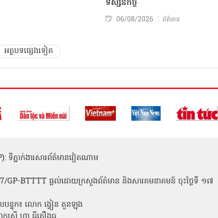
ទស្សនកិច្ច
06/08/2026
ព័ត៌មាន
អត្ថបទផ្សេងទៀត
(ICP): ទីភ្នាក់ងារសារព័ត៌មានវៀតណាម
1
 137/GP-BTTTT ផ្តល់ដោយក្រសួងព័ត៌មាន និងសារគមនាគមន៍ ចុះថ្ងៃទី ១៧
លបន្ទុក៖ លោក ង្វៀន តួនឡុង
ោកស្រី ហា ធីតឿងធូ