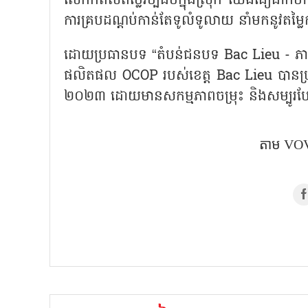
លើកកំពស់តម្លៃវប្បធម៌ក្នុងស្រុក យើងជឿជា
ការគ្របដណ្តប់កាន់តែទូលំទូលាយ នាំមកនូវតម្លៃក
ដោយប្រធានបទ
“
តំបន់ជនបទ
Bac Lieu -
ភា
ផលិតផល
OCOP
របស់ខេត្ត
Bac Lieu
បានប្
២០២៣ ដោយមានសកម្មភាពចម្រុះ និងសម្បូរប
តាម VOV