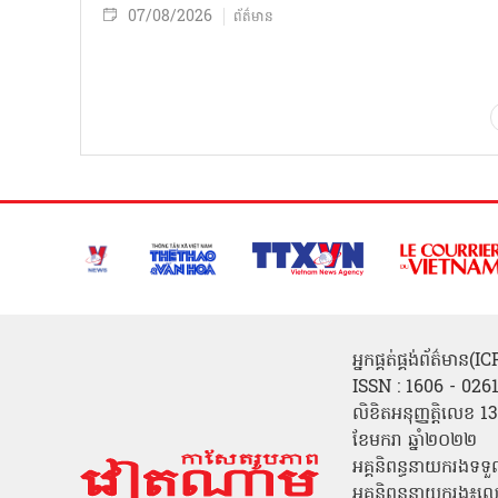
07/08/2026
ព័ត៌មាន
អ្នកផ្គត់ផ្គង់ព័ត៌មាន
ISSN : 1606 - 026
លិខិតអនុញ្ញត្តិលេខ
ខែមករា ឆ្នាំ២០២២
អគ្គនិពន្ធនាយករងទទួ
អគ្គនិពន្ធនាយករង៖ល