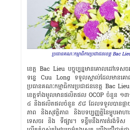
ប្រធានគណៈកម្មាធិការប្រជាជនខេត្ត Bac Li
ខេត្ត
Bac Lieu
បច្ចុប្បន្នមានគោលដៅទេស
ទន្លេ
Cuu Long
ទទួលស្គាល់ដែលមានគោលដ
ប្រធានគណៈកម្មាធិការប្រជាជនខេត្ត
Bac Lie
ខេត្តទាំងមូលមានផលិតផល
OCOP
ចំនួន ១៣
៤ និងផលិតផលចំនួន ៩៨ ដែលទទួលបានផ្កាយ
ភាព និងសុវត្ថិភាព និងបទប្បញ្ញត្តិនៃម្ហូបអា
ទេសចរ និង ទីផ្សារ។ ទន្ទឹមនឹងការតំរង់ទិស