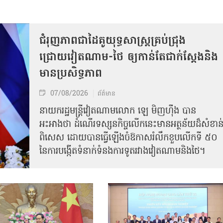
ជំរុញភាពជាដៃគូយុទ្ធសាស្ត្រគ្រប់ជ្រុង
ជ្រោយវៀតណាម-ថៃ ឲ្យកាន់តែជាក់ស្ដែងនិង
មានប្រសិទ្ធភាព
07/08/2026
ព័ត៌មាន
នាយករដ្ឋមន្ត្រីវៀតណាមលោក ឡេ មិញហ៊ឹង បាន
អះអាងថា ដំណើរទស្សនកិច្ចលើកនេះមានអត្ថន័យដ៏សំខាន
ពិសេស ដោយបានធ្វើឡើងចំឱកាសរំលឹកខួបលើកទី ៥០
នៃការបង្កើតទំនាក់ទំនងការទូតរវាងវៀតណាមនិងថៃ។