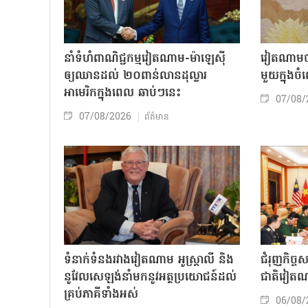
នាំទំហំពាណិជ្ជកម្មវៀតណាម-ម៉ាឡេស៊ី
វៀតណាមចា
ឲ្យឈានដល់ ២០ពាន់លានដុល្លារ
មួយក្នុង
អាមេរិកក្នុងពេល ឆាប់ៗនេះ
07/08/
07/08/2026
ព័ត៌មាន
ទំនាក់ទំនងរវាងវៀតណាម អូស្ត្រាលី និង
ជំរុញកិច្ច
នូវែលសេឡង់នាំមកនូវអត្ថប្រយោជន៍ដល់
ជាតិវៀតណ
គ្រប់ភាគីទាំងអស់
06/08/