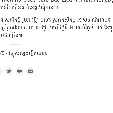
ក់ថា ផលិតផល
OCOP
របស់
Bac Lieu
នឹងកាន់តែរីកចម្រើនខ្
ាន់តែច្រើនដល់ខេត្តជាពុំខាន
”
។
ពរស់រវើកថ្មី រូបរាងថ្មី
”
មហោស្រពកសិកម្ម ទេសចរណ៍ជនបទ 
រព្រឹត្តទៅរយៈពេល ៣ ថ្ងៃ ចាប់ពីថ្ងៃទី ២២ដល់ថ្ងៃទី ២៤ ខែធ្នូ ឆ
ែបជាច្រើន៕
5 - វិទ្យុសំឡេងវៀតណាម