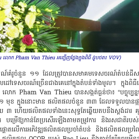
eu លោក Pham Van Thieu អញ្ជើញថ្លែងក្នុងពិធី (រូបថត៖ VOV)
ចរណ៍គំរូចំនួន ១១ ដែលត្រូវបានសមាគមទេសចរណ៍តំបន់ដីស
ៅទេសចរណ៍ច្រើនជាងគេនៅក្នុងតំបន់ទាំងមូល។ ក្នុងពិធី
u
លោក
Pham Van Thieu
បានសង្កត់ធ្ងន់ថា៖
“
បច្ចុប្បន
១ មុខ ក្នុងនោះមាន ផលិតផលចំនួន ៣៣ ដែលទទួលបានផ្
 ៣ ហើយផលិតផលទាំងនេះសុទ្ធតែឆ្លើយតបនឹងស្តង់ដារ 
ហារ បម្រើឱ្យកាន់តែប្រសើរឡើងតាមតម្រូវការ និងរសជាតិរបស់អ
 ផ្តោតលើការអភិវឌ្ឍផលិតផលប្រចាំតំបន់ និងផលិតផលប្រព