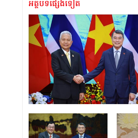
អត្ថបទផ្សេងទៀត