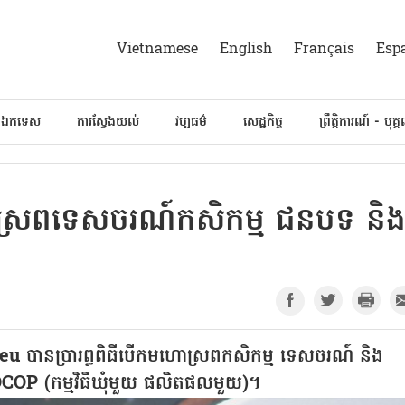
Vietnamese
English
Français
Esp
៍ឯកទេស
ការស្វែងយល់
វប្បធម៌
សេដ្ឋកិច្ច
ព្រឹត្តិការណ៍ - បុគ្
ស្រពទេសចរណ៍កសិកម្ម ជនបទ និ
Lieu បានប្រារព្ធពិធីបើកមហោស្រពកសិកម្ម ទេសចរណ៍ និង
P (កម្មវិធីឃុំមួយ ផលិតផលមួយ)។