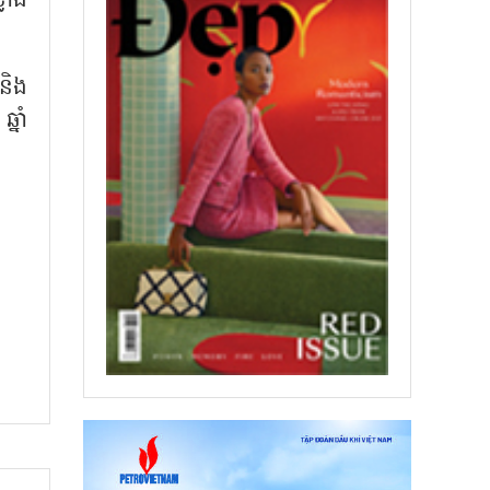
លាំង
និង
្នាំ