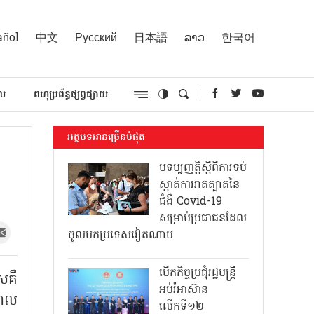
añol
中文
Русский
日本語
ລາວ
한국어
គល
ពហុប្រព័ន្ធផ្សព្វផ្សាយ
អត្ថបទអានច្រើនបំផុត
បទប្បញ្ញត្តិស្តីពីការទប់
ស្កាត់ការរាតត្បាតនៃ
ជំងឺ Covid-19
សម្រាប់ប្រជាជនដែល
ចូលមកប្រទេសវៀតណាម
បើកកិច្ចប្រជុំរដ្ឋមន្ត្រី
សគឺ
អប់រំអាស៊ាន
ដាល
លើកទី១២