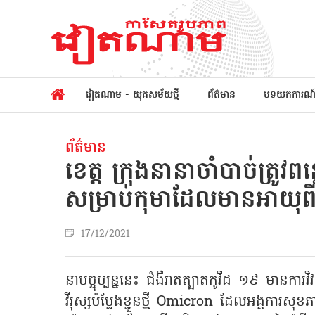
វៀតណាម - យុគសម័យថ្មី
ព័ត៌មាន
បទយកការណ
ព័ត៌មាន
ខេត្ត​ ក្រុងនានាចាំបាច់ត្រូ
សម្រាប់​កុមា​ដែលមានអាយុពី
17/12/2021
នាបច្ចុប្បន្ននេះ ជំងឺរាតត្បាតកូវីដ ១៩ មានក
វីរុស្សបំប្លែងខ្លួនថ្មី Omicron ដែលអង្គ