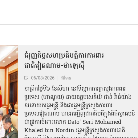
ជំរុញកិច្ចសហប្រតិបត្តិការការពារ
ជាតិវៀតណាម-ម៉ាឡេស៊ី
06/08/2026
ព័ត៌មាន
នា​ព្រឹកថ្ងៃទី៦ ខែសីហា នៅទីស្នាក់ការក្រសួងការពារ
ប្រទេស (ហាណូយ) នាយឧត្តមសេនីយ៍ ផាន់ វ៉ាន់យ៉ាង
ឧបនាយករដ្ឋមន្ត្រី និងជារដ្ឋមន្ត្រីក្រសួងការពារ
ប្រទេសវៀតណាម បានអញ្ជើញជាអធិបតីក្នុងពិធីស្វាគមន៍
ជាផ្លូវការ​ចំពោះលោក Dato' Seri Mohamed
Khaled bin Nordin រដ្ឋមន្ត្រីក្រសួងការពារជាតិ