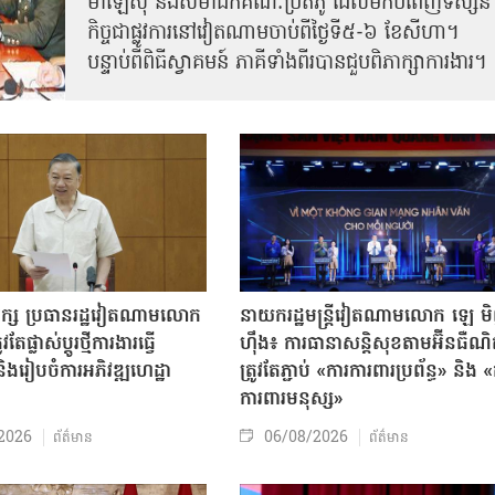
ម៉ាឡេស៊ី និងសមាជិកគណៈប្រតិភូ ដែលមកបំពេញទស្សន
កិច្ចជាផ្លូវការនៅវៀតណាមចាប់ពីថ្ងៃទី៥-៦ ខែសីហា។
បន្ទាប់ពីពិធីស្វាគមន៍ ភាគីទាំងពីរបានជួបពិភាក្សាការងារ​។
បក្ស ប្រធានរដ្ឋវៀតណាមលោក
នាយករដ្ឋមន្ត្រីវៀតណាមលោក ឡេ ម
តែផ្លាស់ប្ដូរថ្មីការងារធ្វើ
ហ៊ឹង៖ ការធានាសន្តិសុខតាមអ៊ីនធឺណ
ិងរៀបចំការអភិវឌ្ឍហេដ្ឋា
ត្រូវតែភ្ជាប់ «ការការពារប្រព័ន្ធ» និង 
ធ
ការពារមនុស្ស»
2026
06/08/2026
ព័ត៌មាន
ព័ត៌មាន