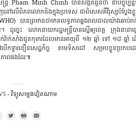
ឋមន្ត្រី Pham Minh Chinh បានសង្កត់ធ្ងន់ថា នាបច្ចុប្បន្
ាញនៅលើពិភពលោកនិងក្នុងប្រទេស ជាពិសេសគឺវីរុស្សបំប្លែងខ្លួន
HO) បានព្រមានថាមានលទ្ធភាពឆ្លងរាលដាលយ៉ាងឆាប់រ
ូច្នេះ លោកនាយករដ្ឋមន្ត្រីបានស្នើឲ្យខេត្ត ក្រុងនានាផ្
ក់វ៉ាក់សាំងជូនកុមារដែលមានអាយុពី ១២ ឆ្នាំ ទៅ ១៨ ឆ្នាំ ដើ
្រូវបើកទ្វារខឿនសេដ្ឋកិច្ច តាមទិសដៅ សម្របខ្លួនប្រកប
ត្ថិភាពផងដែរ៕
5 - វិទ្យុសម្លេងវៀតណាម