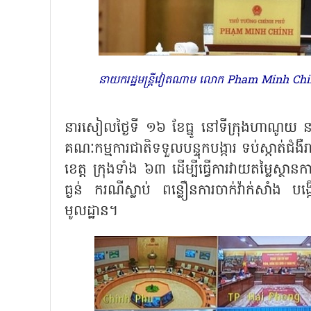
នាយករដ្ឋមន្ត្រីវៀតណាម លោក Pham Minh Ch
នារសៀលថ្ងៃទី ១៦ ខែធ្នូ នៅទីក្រុងហាណូ
គណៈកម្មការជាតិទទួលបន្ទុកបង្ការ ទប់ស្កាត់ជំ
ខេត្ត ក្រុងទាំង ៦៣ ដើម្បីធ្វើការវាយតម្លៃស
ធ្ងន់ ករណីស្លាប់ ពន្លឿនការចាក់វ៉ាក់សាំង បង
មូលដ្ឋាន។