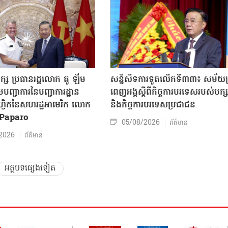
ក្ស ប្រធានរដ្ឋលោក តូ ឡឹម
សន្និសីទការទូតលើកទី៣៣៖ សម័យប្រ
បញ្ជាការនៃបញ្ជាការដ្ឋាន
ពេញអង្គស្តីពីកិច្ច​ការបរទេសរបស់​បក្ស
៊ីហ្វិកនៃសហរដ្ឋអាមេរិក លោក
និងកិច្ច​ការបរទេសប្រជាជន
Paparo
05/08/2026
ព័ត៌មាន
2026
ព័ត៌មាន
អត្ថបទផ្សេងទៀត