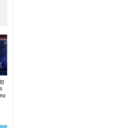
ិញ
ិត
«ការ