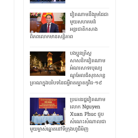
វៀតណាមនឹងរួមដៃជា
មួយសហគមន៍
អន្តរជាតិកសាង
ពិភពលោកមានសន្តិភាព
បងប្អូនគ្រិស្ត
សាសនិកវៀតណាម
អំណរសាទរបុណ្យ
ណូអែលដ៏សុខសាន្ត
ត្រាណក្នុងបរិបទនៃជម្ងឺរាតត្បាតកូវីដ-១៩
ប្រធានរដ្ឋវៀតណាម
លោក Nguyen
Xuan Phuc ជួប
សំណេះសំណាលជា
មួយម្ចាស់ឆ្នោតនៅទីក្រុងហូជីមិញ