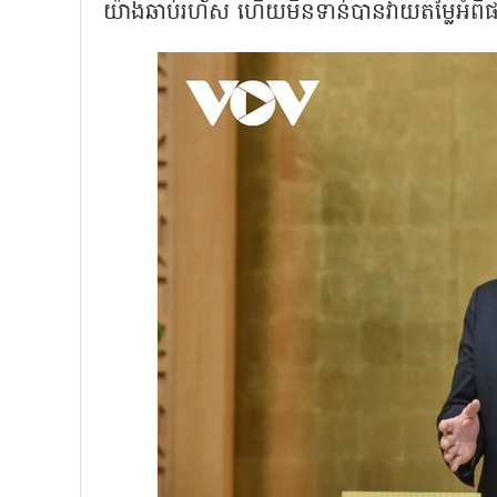
យ៉ាងឆាប់រហ័ស ហើយមិនទាន់បានវាយតម្លៃអំ