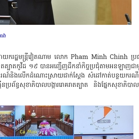
inh
យ នាយករដ្ឋមន្ត្រីវៀតណាម លោក Pham Minh Chinh ប្រ
ងឺរាតត្បាតកូវីដ ១៩ បានអញ្ជើញដឹកនាំកិច្ចប្រជុំតាមអនឡាញជ
្ថានការណ៍និងលើកដំណោះស្រាយជាក់ស្ដែង សំដៅកាត់បន្ថយករណីជ
្កើនប្រព័ន្ធសុខាភិបាលបង្ការរោគរាតត្បាត និងផ្នែកសុខាភិប