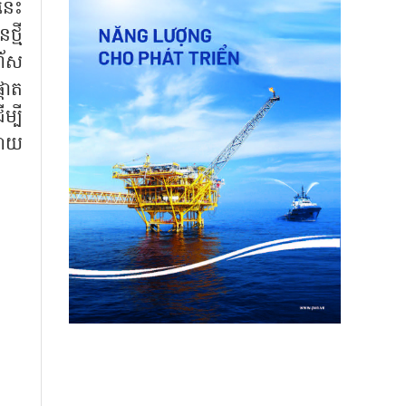
ននេះ
ថ្មី
ហ័ស
ដោត
ម្បី
ដោយ