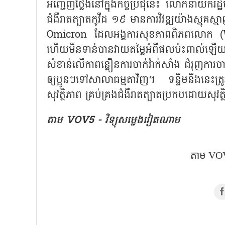
អញ្ជើញថ្លែងនៅក្នុងកិច្ចប្រជុំនេះ លោកនាយករដ្
ជំងឺរាតត្បាតកូវីដ ១៩ មានការវិវឌ្ឍយ៉ាងស្មុគស្ម
Omicron ដែលអង្គការសុខភាពពិភពលោក (W
ហើយមិនទាន់បានវាយតម្លៃអំពីផលប៉ះពាល់ឡើយ។ ដ
សំខាន់លើកាពន្លឿនការចាក់វ៉ាក់សាំង ជំរុញការចា
ឲ្យប្អូនៗទៅសាលាធម្មតាវិញ។ ទន្ទឹមនឹងនេះត
សុវត្ថិភាព គ្រប់គ្រងជំងឺរាតត្បាតប្រកបដោយសុវ
តាម VOV5 - វិទ្យុសម្លេងវៀតណាម
តាម VOV