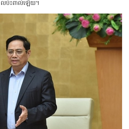
ពីផលប៉ះពាល់ឡើយ។