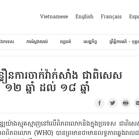
Vietnamese
English
Français
Esp
៍ឯកទេស
ការស្វែងយល់
វប្បធម៌
សេដ្ឋកិច្ច
ព្រឹត្តិការណ៍ - បុគ្
វពន្លឿនការចាក់វ៉ាក់សាំង ជាពិសេស
 ១២ ឆ្នាំ ដល់ ១៨ ឆ្នាំ
ារវិវឌ្ឍយ៉ាងស្មុគស្មាញនៅលើពិភពលោកនិងក្នុងប្រទេស ជាពិសេ
ការសុខភាពពិភពលោក (WHO) បានព្រមានថាមានលទ្ធភាពឆ្លងរាល