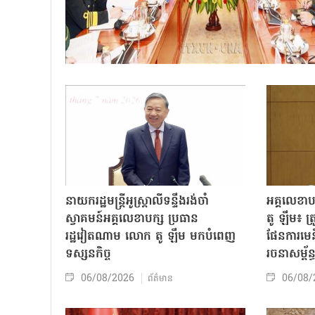
នាយករដ្ឋមន្ត្រីអូស្ត្រាលីទន្ទឹងរង់ចាំ
អគ្គលេខា
ស្វាគមន៍អគ្គលេខាបក្ស ប្រធាន
តូ ឡឹម៖ ត្រូវ
រដ្ឋវៀតណាម លោក តូ ឡឹម មកបំពេញ
ផែនការមេន
ទស្សនកិច្ច
រចនាសម្ព័ន្
06/08/2026
06/08/
ព័ត៌មាន