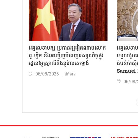
អគ្គលេខាបក្ស ប្រធានរដ្ឋវៀតណាមលោក
អគ្គលេខាប
តូ ឡឹម នឹងអញ្ជើញបំពេញទស្សនកិច្ចផ្លូវ
ទទួលជួបមេ
រដ្ឋនៅអូស្ត្រាលីនិងនូវែលសេឡង់
តំបន់ប៉ាស
Samuel 
06/08/2026
ព័ត៌មាន
06/08/