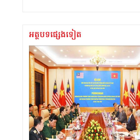
អត្ថបទផ្សេងទៀត