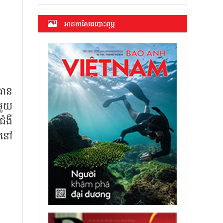
អាន​កាសែត​បោះពុម្ភ
ធាន
ាមួយ
ំងឺ
ាលនៅ