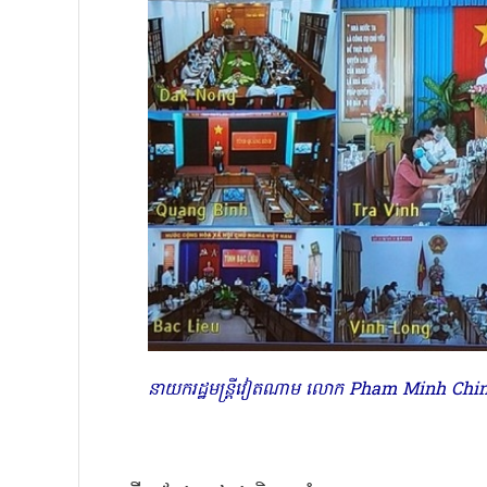
នាយករដ្ឋមន្ត្រីវៀតណាម លោក Pham Minh Chinh ប្រ