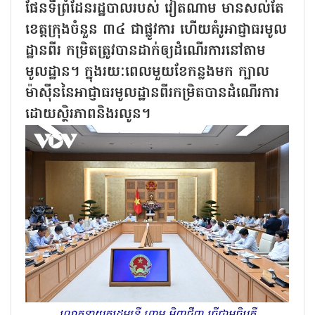
ផែនទីព្រំដែនរដ្ឋបាលរបស់ វៀតណាម មានសល់តែ
ខេត្តក្រុងចំនួន ៣៤ ជាផ្លូវការ ហើយគំរូអាជ្ញាធរមូល
ដ្ឋានពីរ កម្រិតត្រូវបានដាក់ឲ្យដំណើរការនៅតាម
មូលដ្ឋាន។ ក្នុងរយៈពេលមួយខែកន្លងមក ក្បាល
ម៉ាស៊ីននៃអាជ្ញាធរមូលដ្ឋានពីរកម្រិតបានដំណើរការ
ដោយស្ថិរភាពនិងរលូន។