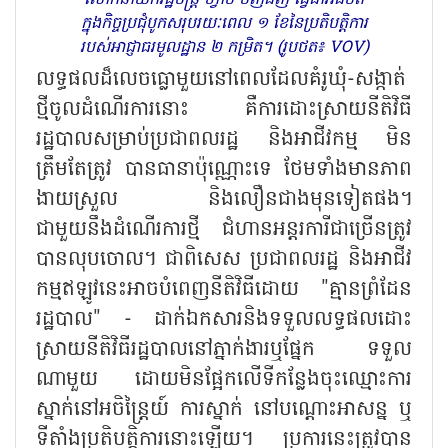
លោកនាយករដ្ឋមន្ត្រី ហ្វាម មិញជីញ ធ្វើជាអធិបតី
ក្នុងកិច្ចប្រជុំបូកសរុបរយៈពេល ១ ខែនៃប្រតិបត្តិការ
របស់អាជ្ញាធរមូលដ្ឋាន ២ កម្រិត។ (រូបថត៖ VOV)
លទ្ធផលដ៏លេចធ្លោមួយនៅពេលដែលគំរូឃុំ-សង្កាត់
ថ្មីចូលដំណើរការនោះ គឺការដោះស្រាយនីតិវិធី
រដ្ឋបាលសម្រាប់ប្រជាពលរដ្ឋ និងអាជីវកម្ម មិន
ត្រឹមតែត្រូវ បានធានាប៉ុណ្ណោះទេ ថែមទាំងមានភាព
ងាយស្រួល និងលឿនជាងមុនទៀតផង។
ជាមួយនឹងដំណើរការថ្មី ជំហានអន្តរការីជាច្រើនត្រូវ
បានលុបចោល។ ជាពិសេស ប្រជាពលរដ្ឋ និងអាជីវ
កម្មឥឡូវនេះអាចបំពេញនីតិវិធីដោយ "គ្មានព្រំដែន
រដ្ឋបាល" - ដាក់ឯកសារនិងទទួលលទ្ធផលដោះ
ស្រាយនីតិវិធីរដ្ឋបាលនៅភ្នាក់ងារឬផ្នែក ទទួល
ណាមួយ ដោយមិនផ្អែកលើទីកន្លែងចុះឈ្មោះការ
ស្នាក់នៅអចិន្ត្រៃយ៍ ការស្នាក់ នៅបណ្តោះអាសន្ន ឬ
ទីតាំងប្រតិបត្តិការនោះឡើយ។ ប្រការនេះត្រូវបាន