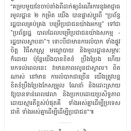
“គម្របមួយខែចាប់តាំងពីដាក់ឲ្យដំណើរការនូវអាជ្ញាធ
រមូលដ្ឋាន ២ កម្រិត យើង បានផ្លាស់ប្តូរពី “ប្រព័ន្ធ
រដ្ឋបាលគ្រប់គ្រង បម្រើប្រជាជនយ៉ាងអកម្ម" ទៅជា
"ប្រព័ន្ធរដ្ឋ បាលដែលបម្រើប្រជាជនយ៉ាងសកម្ម -
រដ្ឋបាលស្ថាបនា"។ ទោះបីជាមានការលំបាក ទាំងផ្លូវ
ចិត្ត វិធីសាស្រ្ត មធ្យោបាយ និងមូលដ្ឋានសម្ភារៈ
ក៏ដោយ ប៉ុន្តែយើងបានខិតខំ ប្រឹងប្រែង ហើយ
មកទល់ពេលនេះ វាមានភាពរលូនជាស្ថាពរ។ ពិត
ណាស់ នៅមាន ការលំបាកជាច្រើន យើងត្រូវបន្ត
ខិតខំប្រឹងប្រែងកែសម្រួល ណែនាំ និងដោះស្រាយ
ឱ្យបានទាន់ពេលវេលា និងប្រកបដោយប្រសិទ្ធភាព
ដោយស្មារតីខ្ពស់បំផុតគឺ ទាំងអស់គ្នាដើម្បីប្រទេស
ជាតិ ទាំងអស់គ្នាដើម្បីដើម្បីប្រជាជន”៕