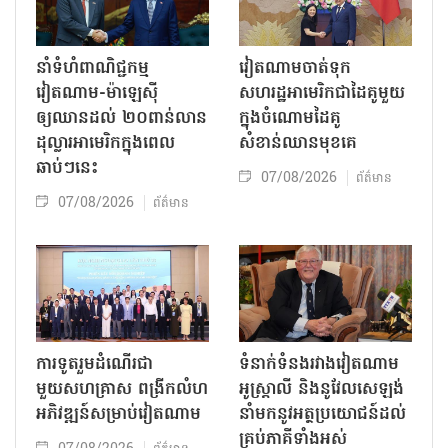
នាំទំហំពាណិជ្ជកម្ម
វៀតណាមចាត់ទុក
វៀតណាម-ម៉ាឡេស៊ី
សហរដ្ឋអាមេរិកជាដៃគូមួយ
ឲ្យឈានដល់ ២០ពាន់លាន
ក្នុងចំណោមដៃគូ
ដុល្លារអាមេរិកក្នុងពេល
សំខាន់ឈានមុខគេ
ឆាប់ៗនេះ
07/08/2026
ព័ត៌មាន
07/08/2026
ព័ត៌មាន
ការទូតរួមដំណើរជា
ទំនាក់ទំនងរវាងវៀតណាម
មួយសហគ្រាស ពង្រីកលំហ
អូស្ត្រាលី និងនូវែលសេឡង់
អភិវឌ្ឍន៍សម្រាប់វៀតណាម
នាំមកនូវអត្ថប្រយោជន៍ដល់
គ្រប់ភាគីទាំងអស់