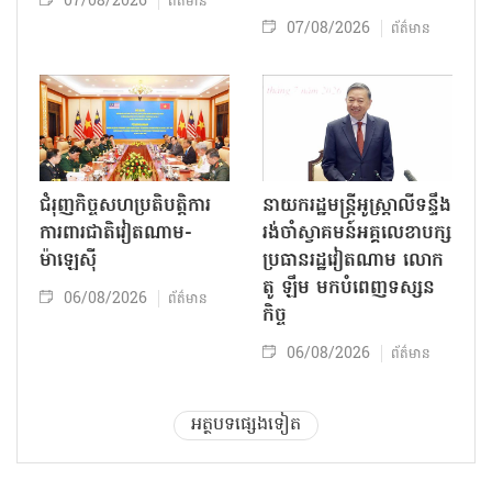
07/08/2026
ព័ត៌មាន
07/08/2026
ព័ត៌មាន
ជំរុញកិច្ចសហប្រតិបត្តិការ
នាយករដ្ឋមន្ត្រីអូស្ត្រាលីទន្ទឹង
ការពារជាតិវៀតណាម-
រង់ចាំស្វាគមន៍អគ្គលេខាបក្ស
ម៉ាឡេស៊ី
ប្រធានរដ្ឋវៀតណាម លោក
តូ ឡឹម មកបំពេញទស្សន
06/08/2026
ព័ត៌មាន
កិច្ច
06/08/2026
ព័ត៌មាន
អត្ថបទផ្សេងទៀត