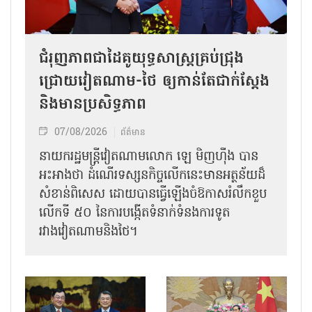
ជំរុញភាពជាដៃគូយុទ្ធសាស្ត្រគ្រប់ជ្រុង
ជ្រោយវៀតណាម-ថៃ ឲ្យកាន់តែជាក់ស្ដែង
និងមានប្រសិទ្ធភាព
07/08/2026
ព័ត៌មាន
នាយករដ្ឋមន្ត្រីវៀតណាមលោក ឡេ មិញហ៊ឹង បាន
អះអាងថា ដំណើរទស្សនកិច្ចលើកនេះមានអត្ថន័យដ៏
សំខាន់ពិសេស ដោយបានធ្វើឡើងចំឱកាសរំលឹកខួប
លើកទី ៥០ នៃការបង្កើតទំនាក់ទំនងការទូត
រវាងវៀតណាមនិងថៃ។