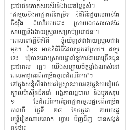
ប្រជាជនកោតសរសើរនិងវាយតម្លៃខ្ពស់។
“ជាមួយនឹងអាជ្ញាធរពីរកម្រិត នីតិវិធីរដ្ឋបាលកាន់តែ
តឹងរ៉ឹង ដំណើរការដោះ ស្រាយឯកសារកាន់តែ
សាមញ្ញនិងងាយស្រួលសម្រាប់ប្រជាជន”។
“ពេលទៅធ្វើនីតិវិធី ខ្ញុំឃើញថាវាងាយស្រួលជាង
មុន។ ពីមុន មាននីតិវិធីដែលត្រូវទៅស្រុក។ ឥឡូវ
នេះ ឃុំបានដោះស្រាយផ្ទាល់នូវការងារជាច្រើនជូន
ប្រជាពល រដ្ឋ។ យើងសប្បាយចិត្តខ្លាំងណាស់នៅ
ពេលអាជ្ញាធរពីរកម្រិតចូលដំណើរការ”។
នៅក្នុងសន្និសីទវាយតម្លៃស្ថានភាពអនុវត្តន៍ការរៀបចំ
ក្បាលម៉ាស៊ីនដឹកនាំ អង្គភាពរដ្ឋបាល និងបូកសរុប
១ ខែដំណើរការគំរូអាជ្ញាធរមូលដ្ឋានពីរកម្រិត
កាលពី ថ្ងៃទី ២៨ ខែកក្កដា នាយករដ្ឋ
មន្ត្រីវៀតណាមលោក ហ្វាម មិញជីញ បានសង្កត់
ធ្ងន់ថា៖