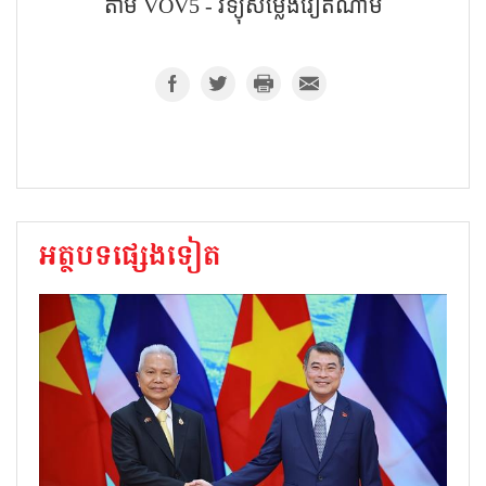
តាម​ VOV5 - វិទ្យុសម្លេងវៀតណាម
អត្ថបទផ្សេងទៀត