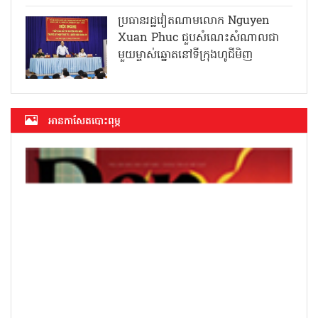
ប្រធានរដ្ឋវៀតណាមលោក Nguyen
Xuan Phuc ជួបសំណេះសំណាលជា
មួយម្ចាស់ឆ្នោតនៅទីក្រុងហូជីមិញ
អាន​កាសែត​បោះពុម្ភ