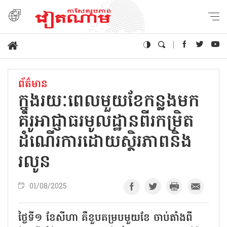
ព័ត៌មាន
ក្នុងរយៈពេលមួយខែកន្លងមក
គំរូអាជ្ញាធរមូលដ្ឋានពីរកម្រិត
ដំណើរការដោយស្ថិរភាពនិង
រលូន
01/08/2025
ថ្ងៃទី១ ខែសីហា គឺខួបគម្របមួយខែ ចាប់តាំងពី