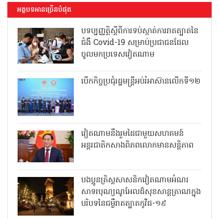
អត្ថបទអានច្រើនបំផុត
បទប្បញ្ញត្តិស្តីពីការទប់ស្កាត់ការរាតត្បាតនៃ
ជំងឺ Covid-19 សម្រាប់ប្រជាជនដែល
ចូលមកប្រទេសវៀតណាម
បើកកិច្ចប្រជុំរដ្ឋមន្ត្រីអប់រំអាស៊ានលើកទី១២
វៀតណាមនឹងរួមដៃជាមួយសហគមន៍
អន្តរជាតិកសាងពិភពលោកមានសន្តិភាព
បងប្អូនគ្រិស្តសាសនិកវៀតណាមអំណរ
សាទរបុណ្យណូអែលដ៏សុខសាន្តត្រាណក្នុង
បរិបទនៃជម្ងឺរាតត្បាតកូវីដ-១៩