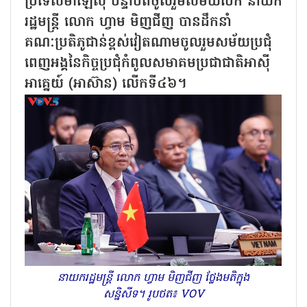
ប្រទេសម៉ាឡេស៊ី បន្ទាប់ពីចូលរួមសម័យបើក នាយក
រដ្ឋមន្ត្រី លោក ហ្វាម មិញជីញ បានដឹកនាំ
គណៈប្រតិភូជាន់ខ្ពស់វៀតណាមចូលរួមសម័យប្រជុំ
ពេញអង្គនៃកិច្ចប្រជុំកំពូលសមាគមប្រជាជាតិអាស៊ី
អាគ្នេយ៍ (អាស៊ាន) លើកទី៤៦។
នាយករដ្ឋមន្ត្រី លោក ហ្វាម មិញជីញ ថ្លែងមតិក្នុង
សន្និសីទ។ រូបថត៖ VOV