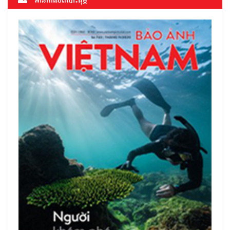
អាន​កាសែត​បោះពុម្ភ