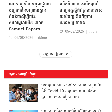
លោក តូ ឡឹម ទទួលជួបមេ
លើកទី៣៣៖ សម័យប្រជុំ
បញ្ជាការនៃបញ្ជាការដ្ឋាន
ពេញអង្គស្តីពីកិច្ច​ការបរទេស
តំបន់ប៉ាស៊ីហ្វិកនៃ
របស់​បក្ស និងកិច្ច​ការ
សហរដ្ឋអាមេរិក លោក
បរទេសប្រជាជន
Samuel Paparo
05/08/2026
ព័ត៌មាន
06/08/2026
ព័ត៌មាន
អត្ថបទផ្សេងទៀត
អត្ថបទអានច្រើនបំផុត
បទប្បញ្ញត្តិស្តីពីការទប់ស្កាត់ការរាតត្បាតនៃ
ជំងឺ Covid-19 សម្រាប់ប្រជាជនដែល
ចូលមកប្រទេសវៀតណាម
បើកកិច្ចប្រជុំរដ្ឋមន្ត្រីអប់រំអាស៊ានលើកទី១២