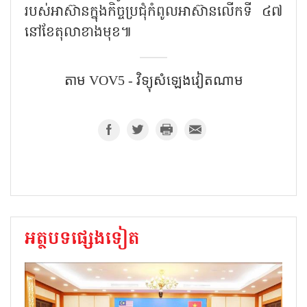
របស់អាស៊ានក្នុងកិច្ចប្រជុំកំពូលអាស៊ានលើកទី ៤៧
នៅខែតុលាខាងមុខ៕
តាម VOV5 - វិទ្យុសំឡេង​វៀតណាម
អត្ថបទផ្សេងទៀត