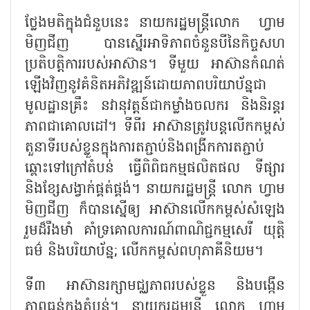
ថ្លែងមតិក្នុងជំនួបនេះ នាយករដ្ឋមន្ត្រីលោក ហ្វាម
មិញជីញ បានស្នើរអាទិភាពចំនួនបីនៃកិច្ចសហ
ប្រតិបត្តិការរបស់អាស៊ាន។ ទីមួយ អាស៊ានកំណត់
ឡើងវិញនូវគំនិតអភិវឌ្ឍន៍ដោយភាពបរិយាប័ន្នជា
មូលដ្ឋានគ្រឹះ នវានុវត្តន៍ជាកម្លាំងចលករ និងនិរន្តរ
ភាពជាគោលដៅ។ ទីពីរ អាស៊ានត្រូវបន្តលើកកម្ពស់
តួនាទីរបស់ខ្លួនក្នុងការតភ្ជាប់និងពង្រីកការតភ្ជាប់
ឆ្ពោះទៅក្រៅតំបន់ ធ្វើពិពិធកម្មផលិតផល ទីផ្សារ
និងខ្សែសង្វាក់ផ្គត់ផ្គង់។ នាយករដ្ឋមន្ត្រី លោក ហ្វាម
មិញជីញ ក៏បានស្នើឲ្យ អាស៊ានលើកកម្ពស់សំឡេង
រួមដ៏រឹងមាំ គាំទ្រគោលការណ៍ពាណិជ្ជកម្មសេរី យុត្តិ
ធម៌ និងបរិយាប័ន្ន
; លើកកម្ពស់ពហុភាគីនិយម។
ទី៣ អាស៊ានរក្សាមជ្ឈភាពរបស់ខ្លួន និងបង្កើន
ភាពធន់ក្នុងតំបន់។ នាយករដ្ឋមន្ត្រី លោក ហ្វាម