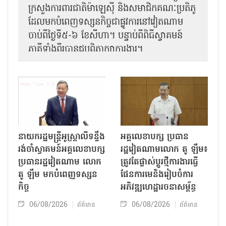
ក្រសួងការពារជាតិម៉ាឡេស៊ី និងសមាជិកគណៈប្រតិភូ
ដែលមកបំពេញទស្សនកិច្ចជាផ្លូវការនៅវៀតណាម
ចាប់ពីថ្ងៃទី៥-៦ ខែសីហា។ បន្ទាប់ពីពិធីស្វាគមន៍
ភាគីទាំងពីរបានជួបពិភាក្សាការងារ​។
នាយករដ្ឋមន្ត្រីអូស្ត្រាលីទន្ទឹង
អគ្គលេខាបក្ស ប្រធាន
រង់ចាំស្វាគមន៍អគ្គលេខាបក្ស
រដ្ឋវៀតណាមលោក តូ ឡឹម៖
ប្រធានរដ្ឋវៀតណាម លោក
ត្រូវតែផ្លាស់ប្ដូរថ្មីការងារធ្វើ
តូ ឡឹម មកបំពេញទស្សន
ផែនការមេនិងរៀបចំការ
កិច្ច
អភិវឌ្ឍហេដ្ឋារចនាសម្ព័ន្ធ
06/08/2026
06/08/2026
ព័ត៌មាន
ព័ត៌មាន