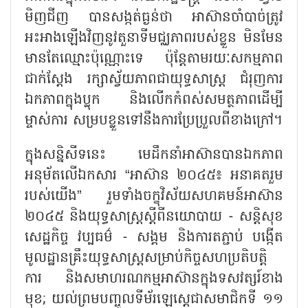
មិញជីញ បានសង្កត់ធ្ងន់ថា អាស៊ានចាំបាច់ត្រូវ
អះអាងឡើងវិញនូវតួនាទីមជ្ឈភាពរបស់ខ្លួន មិនមែន
មានតែឈ្មោះប៉ុណ្ណោះទេ ប៉ុន្តែតាមរយៈសកម្មភាព
ជាក់ស្តែង រក្សាស្វ័យភាពជាយុទ្ធសាស្ត្រ ជំរុញការ
ឯកភាពក្នុងប្លុក និងលើកកំពស់សមត្ថភាពដើម្បី
ម្ចាស់ការ សម្របខ្លួនទៅនឹងការប្រែប្រួលពីខាងក្រៅ។
ក្នុងសន្និសីទនេះ មេដឹកនាំអាស៊ានបានឯកភាព
អនុម័តលើឯកសារ
“អាស៊ាន ២០៤៥៖ អនាគតរួម
របស់យើង” រួមទាំងចក្ខុវិស័យសហគមន៍អាស៊ាន
២០៤៥ និងយុទ្ធសាស្ត្រស្តីពីនយោបាយ - សន្តិសុខ
សេដ្ឋកិច្ច វប្បធម៌ - សង្គម និងការតភ្ជាប់ បង្កើត
មូលដ្ឋានគ្រឹះយុទ្ធសាស្ត្រសម្រាប់កិច្ចសហប្រតិបត្តិ
ការ និងសមាហរណកម្មអាស៊ានក្នុងទសវត្សរ៍ខាង
មុខ; យល់ព្រមបញ្ចូលទីម័រឡេស្តេជាសមាជិកទី ១១