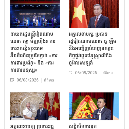
នាយករដ្ឋមន្ត្រីវៀតណាម
អគ្គលេខាបក្ស ប្រធាន
លោក ឡេ មិញហ៊ឹង៖ ការ
រដ្ឋវៀតណាមលោក តូ ឡឹម
ធានាសន្តិសុខតាម
នឹងអញ្ជើញបំពេញទស្សន
អ៊ីនធឺណិតត្រូវតែភ្ជាប់ «ការ
កិច្ចផ្លូវរដ្ឋនៅអូស្ត្រាលីនិង
ការពារប្រព័ន្ធ» និង «ការ
នូវែលសេឡង់
ការពារមនុស្ស»
06/08/2026
ព័ត៌មាន
06/08/2026
ព័ត៌មាន
អគ្គលេខាបក្ស ប្រធានរដ្ឋ
សន្និសីទការទូត