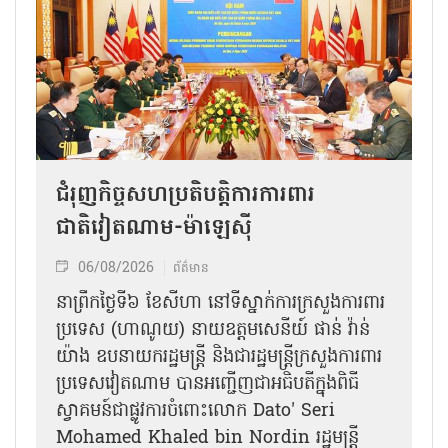
ជំរុញកិច្ចសហប្រតិបត្តិការការពារ
ជាតិវៀតណាម-ម៉ាឡេស៊ី
06/08/2026
ព័ត៌មាន
នា​ព្រឹកថ្ងៃទី៦ ខែសីហា នៅទីស្នាក់ការក្រសួងការពារ
ប្រទេស (ហាណូយ) នាយឧត្តមសេនីយ៍ ផាន់ វ៉ាន់
យ៉ាង ឧបនាយករដ្ឋមន្ត្រី និងជារដ្ឋមន្ត្រីក្រសួងការពារ
ប្រទេសវៀតណាម បានអញ្ជើញជាអធិបតីក្នុងពិធី
ស្វាគមន៍ជាផ្លូវការ​ចំពោះលោក Dato' Seri
Mohamed Khaled bin Nordin រដ្ឋមន្ត្រី