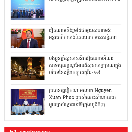
វៀតណាមនឹងរួមដៃជាមួយសហគមន៍
អន្តរជាតិកសាងពិភពលោកមានសន្តិភាព
បងប្អូនគ្រិស្តសាសនិកវៀតណាមអំណរ
សាទរបុណ្យណូអែលដ៏សុខសាន្តត្រាណក្នុង
បរិបទនៃជម្ងឺរាតត្បាតកូវីដ-១៩
ប្រធានរដ្ឋវៀតណាមលោក Nguyen
Xuan Phuc ជួបសំណេះសំណាលជា
មួយម្ចាស់ឆ្នោតនៅទីក្រុងហូជីមិញ