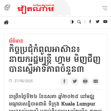
ព័ត៌មាន
កិច្ចប្រជុំកំពូលអាស៊ាន៖
នាយករដ្ឋមន្ត្រី ហ្វាម មិញជីញ
បានស្នើអាទិភាពចំនួន៣
27/05/2025
នាព្រឹកថ្ងៃទី២៦ ខែឧសភា ឆ្នាំ២០២៥ នៅមជ្ឈ
មណ្ឌលសន្និបាតជាតិ ទីក្រុង Kuala Lumpur