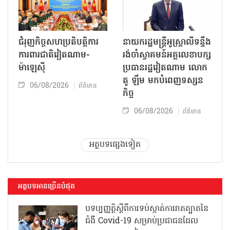
ជំរុញកិច្ចសហប្រតិបត្តិការ
នាយករដ្ឋមន្ត្រីអូស្ត្រាលីទន្ទឹង
ការពារជាតិវៀតណាម-
រង់ចាំស្វាគមន៍អគ្គលេខាបក្ស
ម៉ាឡេស៊ី
ប្រធានរដ្ឋវៀតណាម លោក
តូ ឡឹម មកបំពេញទស្សន
06/08/2026
ព័ត៌មាន
កិច្ច
06/08/2026
ព័ត៌មាន
អត្ថបទផ្សេងទៀត
អត្ថបទអានច្រើនបំផុត
បទប្បញ្ញត្តិស្តីពីការទប់ស្កាត់ការរាតត្បាតនៃ
ជំងឺ Covid-19 សម្រាប់ប្រជាជនដែល