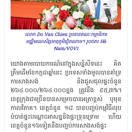
លោក Do Van Chien ប្រធានគណៈកម្មាធិការ
មជ្ឈិមរណសិរ្សមាតុភូមិវៀតណាម។ រូបថត៖ Hà
Nam/VOV1
យោងតាមរបាយការណ៍នៅក្នុងសន្និសីទនេះ គិត
ត្រឹមដើមខែកក្កដាឆ្នាំនេះ ប្រទេស​ទាំងមូលបានគាំទ្រ
ការសាងសង់ និងជួសជុលផ្ទះចំនួន
២៦៤.០០០/២៦៤.០០០ខ្នង ត្រូវនឹង ៩៥,៣%។
ខេត្តក្រុងជាច្រើនបានសម្រេចបានអត្រាខ្ពស់ ឬមុន
កាលវិភាគ។ ខេត្តចំនួន ១៨ បានបញ្ចប់កម្មវិធីលុប
បំបាត់ផ្ទះបណ្តោះអាសន្ននិងផ្ទះទ្រុឌទ្រោម ហើយ
ខេត្តចំនួន១៦ទៀតនឹងបញ្ចប់ការ​សាងសង់ផ្ទះ