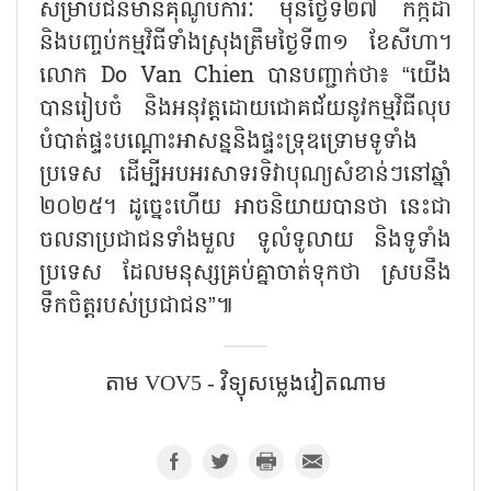
សម្រាប់ជនមានគុណូបការៈ មុនថ្ងៃទី២៧ កក្កដា
និងបញ្ចប់កម្មវិធីទាំងស្រុងត្រឹមថ្ងៃទី៣១ ខែសីហា។
លោក Do Van Chien បានបញ្ជាក់ថា៖ “យើង
បានរៀបចំ និងអនុវត្តដោយជោគជ័យនូវកម្មវិធីលុប
បំបាត់ផ្ទះបណ្តោះអាសន្ននិងផ្ទះទ្រុឌទ្រោមទូទាំង
ប្រទេស ដើម្បីអបអរសាទរទិវាបុណ្យសំខាន់ៗនៅឆ្នាំ
២០២៥។ ដូច្នេះហើយ អាចនិយាយបានថា នេះជា
ចលនាប្រជាជនទាំងមួល ទូលំទូលាយ និងទូទាំង
ប្រទេស ដែលមនុស្សគ្រប់គ្នាចាត់ទុកថា ស្របនឹង
ទឹកចិត្តរបស់ប្រជាជន”៕
តាម​ VOV5 - វិទ្យុសម្លេងវៀតណាម