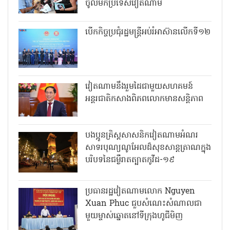
ចូលមកប្រទេសវៀតណាម
បើកកិច្ចប្រជុំរដ្ឋមន្ត្រីអប់រំអាស៊ានលើកទី១២
វៀតណាមនឹងរួមដៃជាមួយសហគមន៍
អន្តរជាតិកសាងពិភពលោកមានសន្តិភាព
បងប្អូនគ្រិស្តសាសនិកវៀតណាមអំណរ
សាទរបុណ្យណូអែលដ៏សុខសាន្តត្រាណក្នុង
បរិបទនៃជម្ងឺរាតត្បាតកូវីដ-១៩
ប្រធានរដ្ឋវៀតណាមលោក Nguyen
Xuan Phuc ជួបសំណេះសំណាលជា
មួយម្ចាស់ឆ្នោតនៅទីក្រុងហូជីមិញ