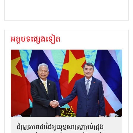
អត្ថបទផ្សេងទៀត
ជំរុញភាពជាដៃគូយុទ្ធសាស្ត្រគ្រប់ជ្រុង