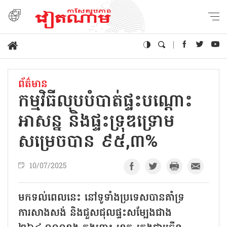
ព័ត៌មាន
កម្មវិធី​លុប​បំបាត់​ផ្ទះ​បណ្ដោះ​
អាសន្ន និង​​ផ្ទះទ្រុឌទ្រោម​
សម្រេច​បាន ៩៥,៣%
10/07/2025
មកទល់ពេលនេះ នៅទូទាំងប្រទេសបានគាំទ្រ
ការសាងសង់ និងជួសជុលផ្ទះសម្បែងជាង