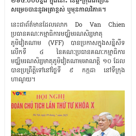
២៦៤.០០០ខ្នង ក្នុងនោះ ខេត្ត-ក្រុងជាច្រើន
សម្រេចបាននូវអត្រាខ្ពស់ ឬមុនកាលវិភាគ។
នេះជាព័ត៌មានដែលលោក Do Van Chien
ប្រធានគណៈកម្មាធិការមជ្ឈិមរណសិរ្សមាតុ
ភូមិវៀតណាម (VFF) បានប្រកាសក្នុងសន្និសីទ
លើកទី ៤ នៃគណៈប្រធានគណៈកម្មាធិការ
មជ្ឈិមរណសិរ្សមាតុភូមិវៀតណាមអាណត្តិ ១០ ដែល
បានប្រព្រឹត្តិទៅនៅថ្ងៃទី ៩ កក្កដា នៅទីក្រុង
ហាណូយ។