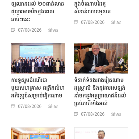
ឲ្យឈានដល់ ២០ពាន់លាន
ក្នុងចំណោមដៃគូ
ដុល្លារអាមេរិកក្នុងពេល
សំខាន់ឈានមុខគេ
ឆាប់ៗនេះ
07/08/2026
ព័ត៌មាន
07/08/2026
ព័ត៌មាន
ការទូតរួមដំណើរជា
ទំនាក់ទំនងរវាងវៀតណាម
មួយសហគ្រាស ពង្រីកលំហ
អូស្ត្រាលី និងនូវែលសេឡង់
អភិវឌ្ឍន៍សម្រាប់វៀតណាម
នាំមកនូវអត្ថប្រយោជន៍ដល់
គ្រប់ភាគីទាំងអស់
07/08/2026
ព័ត៌មាន
07/08/2026
ព័ត៌មាន