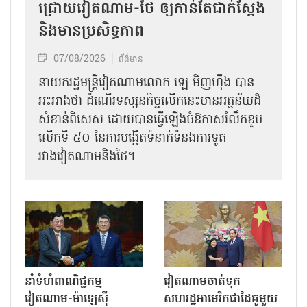
ជ្រោយវៀតណាម-ថៃ ឲ្យកាន់តែជាក់ស្ដែង
និងមានប្រសិទ្ធភាព
07/08/2026
ព័ត៌មាន
នាយករដ្ឋមន្ត្រីវៀតណាមលោក ឡេ មិញហ៊ឹង បាន
អះអាងថា ដំណើរទស្សនកិច្ចលើកនេះមានអត្ថន័យដ៏
សំខាន់ពិសេស ដោយបានធ្វើឡើងចំឱកាសរំលឹកខួប
លើកទី ៥០ នៃការបង្កើតទំនាក់ទំនងការទូត
រវាងវៀតណាមនិងថៃ។
នាំទំហំពាណិជ្ជកម្ម
វៀតណាមចាត់ទុក
វៀតណាម-ម៉ាឡេស៊ី
សហរដ្ឋអាមេរិកជាដៃគូមួយ