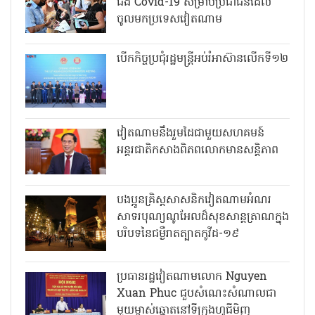
ជំងឺ Covid-19 សម្រាប់ប្រជាជនដែល
ចូលមកប្រទេសវៀតណាម
បើកកិច្ចប្រជុំរដ្ឋមន្ត្រីអប់រំអាស៊ានលើកទី១២
វៀតណាមនឹងរួមដៃជាមួយសហគមន៍
អន្តរជាតិកសាងពិភពលោកមានសន្តិភាព
បងប្អូនគ្រិស្តសាសនិកវៀតណាមអំណរ
សាទរបុណ្យណូអែលដ៏សុខសាន្តត្រាណក្នុង
បរិបទនៃជម្ងឺរាតត្បាតកូវីដ-១៩
ប្រធានរដ្ឋវៀតណាមលោក Nguyen
Xuan Phuc ជួបសំណេះសំណាលជា
មួយម្ចាស់ឆ្នោតនៅទីក្រុងហូជីមិញ