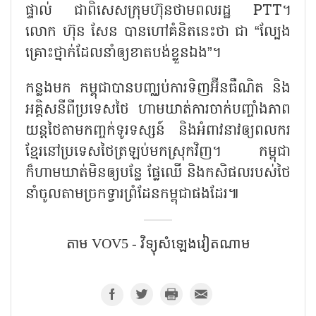
ផ្ទាល់ ជាពិសេសក្រុមហ៊ុនថាមពលរដ្ឋ
PTT។
លោក ហ៊ុន សែន បានហៅគំនិតនេះថា ជា “ល្បែង
គ្រោះថ្នាក់ដែលនាំឲ្យខាតបង់ខ្លួនឯង”។
កន្លងមក កម្ពុជាបានបញ្ឈប់ការទិញអ៊ីនធឺណិត និង
អគ្គិសនីពីប្រទេសថៃ ហាមឃាត់ការចាក់បញ្ចាំងភាព
យន្តថៃតាមកញ្ចក់ទូរទស្សន៍ និងអំពាវនាវឲ្យពលករ
ខ្មែរនៅប្រទេសថៃត្រឡប់មកស្រុកវិញ។ កម្ពុជា
ក៏ហាមឃាត់មិនឲ្យបន្លែ ផ្លែឈើ និងកសិផលរបស់ថៃ
នាំចូលតាមច្រកទ្វារព្រំដែនកម្ពុជាផងដែរ៕
តាម​ VOV5​ - វិទ្យុសំឡេងវៀតណាម​