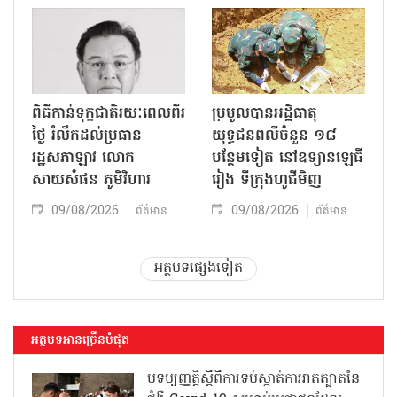
ពិធីកាន់ទុក្ខជាតិរយៈពេលពីរ
ប្រមូលបានអដ្ឋិធាតុ
ថ្ងៃ រំលឹកដល់ប្រធាន
យុទ្ធជនពលីចំនួន ១៨
រដ្ឋសភាឡាវ លោក
បន្ថែមទៀត នៅឧទ្យានឡេធី
សាយសំផន ភូមិវិហារ
រៀង ទីក្រុងហូជីមិញ
09/08/2026
09/08/2026
ព័ត៌មាន
ព័ត៌មាន
អត្ថបទផ្សេងទៀត
អត្ថបទអានច្រើនបំផុត
បទប្បញ្ញត្តិស្តីពីការទប់ស្កាត់ការរាតត្បាតនៃ