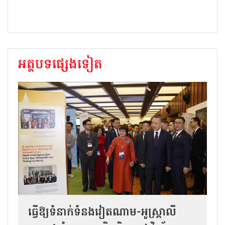
អត្ថបទផ្សេងទៀត
ធ្វើឱ្យទំនាក់ទំនងវៀតណាម-អូស្ត្រាលី