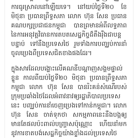
ការធូរស្រាលនៅឡើយទេ។ នៅយប់ថ្ងៃទី២០ ខែ
មិថុនា ប្រធានព្រឹទ្ធសភា លោក ហ៊ុន សែន ប្រធាន
គណបក្សប្រជាជនកម្ពុជា បានព្រមានអំពីលទ្ធភាព
នៃការអនុវត្តវិធានការតបតសេដ្ឋកិច្ចដ៏តឹងរ៉ឹងជាបន្ត
បន្ទាប់ ទៅនឹងប្រទេសថៃ រួមទាំងការបញ្ឈប់ការនាំ
ចូលប្រេងពីប្រទេសជិតខាងផងដែរ។
ក្នុងសារដែលបង្ហោះលើគណនីបណ្តាញសង្គមផ្ទាល់
ខ្លួន កាលពីយប់ថ្ងៃទី២០ មិថុនា ប្រធានព្រឹទ្ធសភា
កម្ពុជា លោក ហ៊ុន សែន បានរិះគន់សំណើរបស់
ក្រុមប្រឆាំងថៃដែលអំពាវនាវឲ្យរដ្ឋាភិបាលប្រទេស
នេះ បញ្ឈប់ការនាំចេញប្រេងទៅកាន់កម្ពុជា។ លោក
ហ៊ុន សែន ចាត់ទុកថា សកម្មភាពនេះនឹងបង្កឲ្យ
មានតែផលប៉ះពាល់បញ្ច្រាសប៉ុណ្ណោះ ហើយនាំមក
នូវការខាតបង់សេដ្ឋកិច្ចយ៉ាងខ្លាំងដល់ប្រទេសថៃ