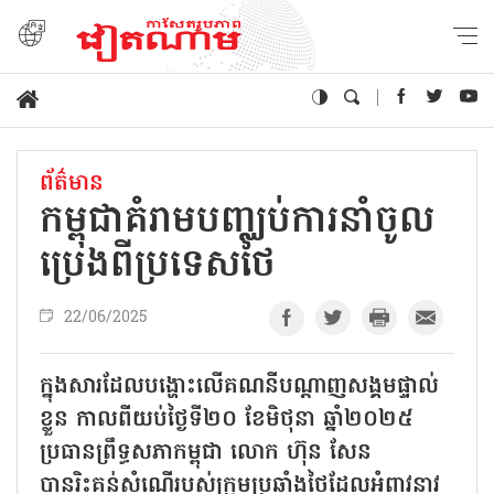
ព័ត៌មាន
កម្ពុជាគំរាមបញ្ឈប់ការនាំចូល
ប្រេងពីប្រទេសថៃ
22/06/2025
ក្នុងសារដែលបង្ហោះលើគណនីបណ្តាញសង្គមផ្ទាល់
ខ្លួន កាលពីយប់ថ្ងៃទី២០ ខែមិថុនា ឆ្នាំ២០២៥
ប្រធានព្រឹទ្ធសភាកម្ពុជា លោក ហ៊ុន សែន
បានរិះគន់សំណើរបស់ក្រុមប្រឆាំងថៃដែលអំពាវនាវ