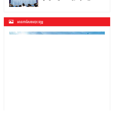
អាន​កាសែត​បោះពុម្ភ