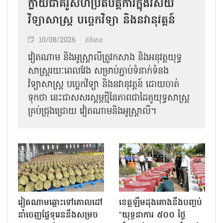
ក្លាយជាគំរូសហប្រតិបត្តិការក្នុងវិស័យ
វិទ្យាសាស្ត្រ បច្ចេកវិទ្យា និងនវានុវត្តន៍
10/08/2026
ព័ត៌មាន
វៀតណាម និងអូស្ត្រាលីត្រូវកសាង និងអនុវត្តយុទ្ធ
សាស្ត្ររយៈពេលវែង សម្រាប់ភ្ជាប់ទំនាក់ទំនង
វិទ្យាសាស្ត្រ បច្ចេកវិទ្យា និងនវានុវត្តន៍ ដោយចាត់
ទុកថា នេះជាសសរស្តម្ភថ្មីនៃភាពជាដៃគូយុទ្ធសាស្ត្រ
គ្រប់ជ្រុងជ្រោយ វៀតណាមនិងអូស្ត្រាលី។
វៀតណាមឆ្ពោះទៅគោលដៅ
ខេត្តឡឹមដុងគោងនឹងបញ្ចប់
នាំចេញផ្លែទុរេននឹងសម្រច
“យុទ្ធនាការ ៥០០ ថ្ងៃ