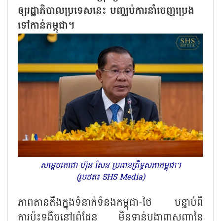
ឲ្យរដ្ឋាភិបាលប្រទេសនេះ បញ្ឈប់ការនាំចេញប្រេង
ទៅកាន់កម្ពុជា។
សម្តេចតេជោ ហ៊ុន សែន ប្រធានព្រឹទ្ធសភាកម្ពុជា។
(រូបថត៖ SHS Media)
ភាពតានតឹងក្នុងទំនាក់ទំនងកម្ពុជា-ថៃ បន្ទាប់ពី
ការប៉ះទង្គិចនៅព្រំដែន មិនទាន់បង្ហាញសញ្ញានៃ