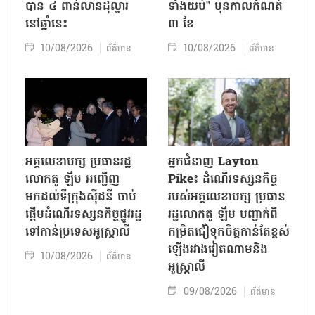
បាន ៤ ពាន់លានដុល្លារ
ទាំងយប់” មុនកាលកំណត់
នៅឆ្នាំនេះ
៣ ខែ
10/08/2026
10/08/2026
ព័ត៌មាន
ព័ត៌មាន
អគ្គលេខាបក្ស ប្រធានរដ្ឋ
អ្នកជំនាញ Layton
លោកតូ ឡឹម អញ្ជើញ
Pike៖ ដំណើរទស្សនកិច្ច
មកដល់ទីក្រុងស៊ីដនី ចាប់
របស់អគ្គលេខាបក្ស ប្រធាន
ផ្តើមដំណើរទស្សនកិច្ចផ្លូវរដ្ឋ
រដ្ឋលោកតូ ឡឹម បញ្ជាក់ពី
ទៅកាន់ប្រទេសអូស្ត្រាលី
កម្រិតជឿទុកចិត្តកាន់តែខ្ពស់
ឡើងរវាងវៀតណាមនិង
10/08/2026
ព័ត៌មាន
អូស្ត្រាលី
09/08/2026
ព័ត៌មាន