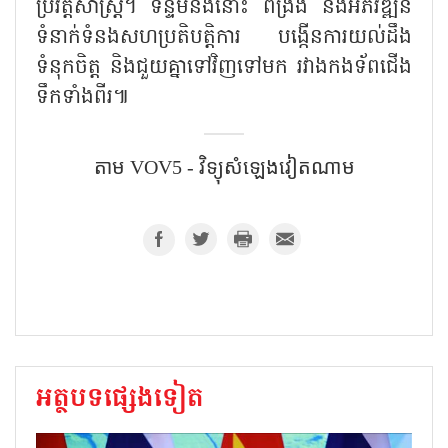
ប្រវត្តិសាស្ត្រ។ ទន្ទឹមនឹងនោះ ពង្រឹង និងអភិវឌ្ឍន៍
ទំនាក់ទំនងសហប្រតិបត្តិការ បង្កើនការយល់ដឹង
ទំនុកចិត្ត និងជួយគ្នាទៅវិញទៅមក រវាងកងទ័ពជើង
ទឹកទាំងពីរ៕
តាម VOV5 - វិទ្យុសំឡេងវៀតណាម
អត្ថបទផ្សេងទៀត