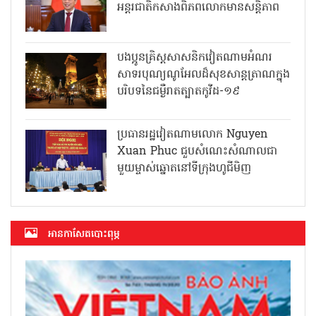
អន្តរជាតិកសាងពិភពលោកមានសន្តិភាព
បងប្អូនគ្រិស្តសាសនិកវៀតណាមអំណរ
សាទរបុណ្យណូអែលដ៏សុខសាន្តត្រាណក្នុង
បរិបទនៃជម្ងឺរាតត្បាតកូវីដ-១៩
ប្រធានរដ្ឋវៀតណាមលោក Nguyen
Xuan Phuc ជួបសំណេះសំណាលជា
មួយម្ចាស់ឆ្នោតនៅទីក្រុងហូជីមិញ
អាន​កាសែត​បោះពុម្ភ