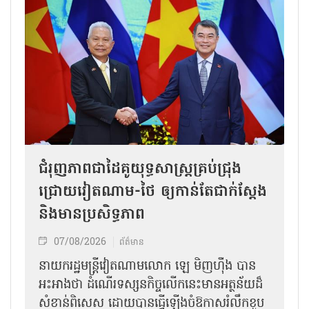
ជំរុញភាពជាដៃគូយុទ្ធសាស្ត្រគ្រប់ជ្រុង
ជ្រោយវៀតណាម-ថៃ ឲ្យកាន់តែជាក់ស្ដែង
និងមានប្រសិទ្ធភាព
07/08/2026
ព័ត៌មាន
នាយករដ្ឋមន្ត្រីវៀតណាមលោក ឡេ មិញហ៊ឹង បាន
អះអាងថា ដំណើរទស្សនកិច្ចលើកនេះមានអត្ថន័យដ៏
សំខាន់ពិសេស ដោយបានធ្វើឡើងចំឱកាសរំលឹកខួប