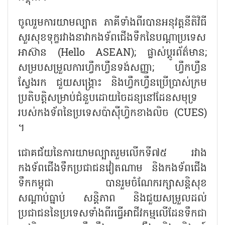
ចូលរួមការយាមល្បាត ភាគីទាំងពីរបានអនុវត្តនីតិវិធី
សួរសុខទុក្ខរវាងនាវាកងទ័ពជើងទឹកនៃបណ្តាប្រទេស
អាស៊ាន (
Hello ASEAN);
ផ្លាស់ប្តូរព័ត៌មាន
;
សម្របសម្រួលការហ្វឹកហ្វឺនទង់សញ្ញា
;
ហ្វឹកហ្វឺន
ស្វែងរក ជួយសង្គ្រោះ និងហ្វឹកហ្វឺនប្រើប្រាស់ក្រម
ប្រតិបត្តិសម្រាប់ជំនួបដោយចៃដន្យនៅដែនសមុទ្រ
របស់កងទ័ពនៃប្រទេសប៉ាស៊ីហ្វិកខាងលិច (
CUES)
។
ជោគជ័យនៃការយាមល្បាតរួមលើកទី៧៥ រវាង
កងទ័ពជើងទឹកប្រជាជនវៀតណាម និងកងទ័ពជើង
ទឹកកម្ពុជា បានរួមចំណែករក្សាសន្តិសុខ
សណ្តាប់ធ្នាប់ សន្តិភាព និងជួយសម្រួលដល់
ប្រជាជននៃប្រទេសទាំងពីរធ្វើអាជីវកម្មលើដែនទឹកជា