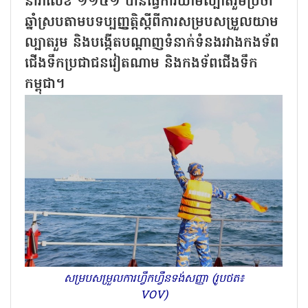
នាវាលេខ ១១៤១ បានធ្វើការយាមល្បាតរួមប្រចាំ
ឆ្នាំស្របតាមបទប្បញ្ញត្តិស្តីពីការសម្របសម្រួលយាម
ល្បាតរួម និងបង្កើតបណ្តាញទំនាក់ទំនងរវាងកងទ័ព
ជើងទឹកប្រជាជនវៀតណាម និងកងទ័ពជើងទឹក
កម្ពុជា។
សម្របសម្រួលការហ្វឹកហ្វឺនទង់សញ្ញា (រូបថត៖
VOV)