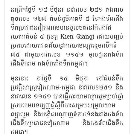
នាព្រឹកថ្ងៃទី ១៥ មិថុនា នាវាលេខ ២៥១ កងពល
តូចលេខ ១២៧ តំបន់ភូមិភាគទី ៥ នៃកងទ័ពជើង
ទឹកប្រជាជនវៀតណាមបានចូលចតនៅកំពង់ផែ
យោធាតំបន់ ៥ (ខេត្ត
Kien Giang)
ដោយបញ្ចប់
ប្រកបដោយជោគជ័យនូវការយាមល្បាតរួមលើកទី
៧៥ ជាមួយនាវាលេខ ១១៤១ មូលដ្ឋានកងទ័ព
ជើងទឹករាម កងទ័ពជើងទឹកកម្ពុជា។
មុននោះ នាថ្ងៃទី ១៤ មិថុនា នៅតំបន់ទឹក
ប្រវត្តិសាស្ត្រវៀតណាម-កម្ពុជា នាវាលេខ២៥១ និង
នាវាលេខ ១១៤១ បានធ្វើការយាមល្បាតរួមប្រចាំឆ្នាំ
ស្របតាមបទប្បញ្ញត្តិស្តីពីការសម្របសម្រួលយាម
ល្បាតរួម និងបង្កើតបណ្តាញទំនាក់ទំនងរវាងកងទ័ព
ជើងទឹកប្រជាជនវៀតណាម និងកងទ័ពជើងទឹក
កម្ពុជា។