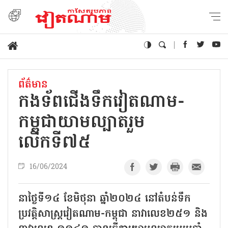
ព័ត៌មាន
កងទ័ពជើងទឹកវៀតណាម-
កម្ពុជាយាមល្បាតរួម
លើកទី៧៥
16/06/2024
នាថ្ងៃទី១៤ ខែមិថុនា ឆ្នាំ២០២៤ នៅតំបន់ទឹក
ប្រវត្តិសាស្ត្រវៀតណាម-កម្ពុជា នាវាលេខ២៥១ និង