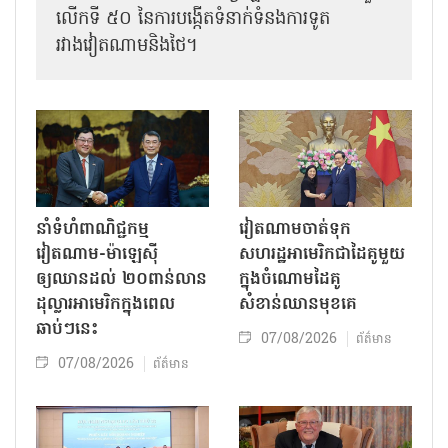
លើកទី ៥០ នៃការបង្កើតទំនាក់ទំនងការទូត
រវាងវៀតណាមនិងថៃ។
នាំទំហំពាណិជ្ជកម្ម
វៀតណាមចាត់ទុក
វៀតណាម-ម៉ាឡេស៊ី
សហរដ្ឋអាមេរិកជាដៃគូមួយ
ឲ្យឈានដល់ ២០ពាន់លាន
ក្នុងចំណោមដៃគូ
ដុល្លារអាមេរិកក្នុងពេល
សំខាន់ឈានមុខគេ
ឆាប់ៗនេះ
07/08/2026
ព័ត៌មាន
07/08/2026
ព័ត៌មាន