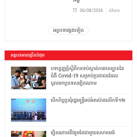
កិច្ច
06/08/2026
ព័ត៌មាន
អត្ថបទផ្សេងទៀត
អត្ថបទអានច្រើនបំផុត
បទប្បញ្ញត្តិស្តីពីការទប់ស្កាត់ការរាតត្បាតនៃ
ជំងឺ Covid-19 សម្រាប់ប្រជាជនដែល
ចូលមកប្រទេសវៀតណាម
បើកកិច្ចប្រជុំរដ្ឋមន្ត្រីអប់រំអាស៊ានលើកទី១២
វៀតណាមនឹងរួមដៃជាមួយសហគមន៍