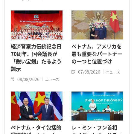
経済警察力伝統記念日
ベトナム、アメリカを
70周年、国会議長が
最も重要なパートナー
「鋭い宝剣」たるよう
の一つと位置づけ
訓示
07/08/2026
ニュース
08/08/2026
ニュース
ベトナム・タイ包括的
レ・ミン・フン首相