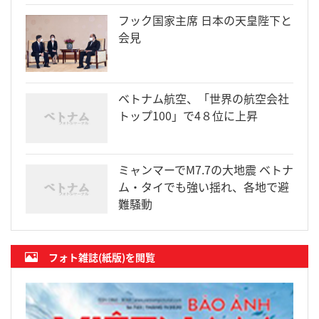
フック国家主席 日本の天皇陛下と
会見
ベトナム航空、「世界の航空会社
トップ100」で4８位に上昇
ミャンマーでM7.7の大地震 ベトナ
ム・タイでも強い揺れ、各地で避
難騒動
フォト雑誌(紙版)を閲覧