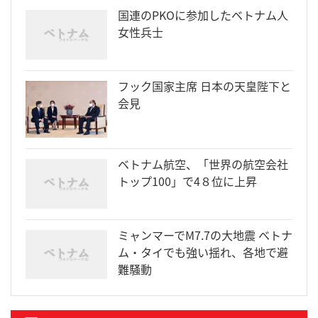
国連のPKOに参加したベトナム人
女性兵士
フック国家主席 日本の天皇陛下と
会見
ベトナム航空、「世界の航空会社
トップ100」で4８位に上昇
ミャンマーでM7.7の大地震 ベトナ
ム・タイでも強い揺れ、各地で避
難騒動