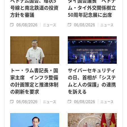
ベトナム国会、環状5
タイ国会議長 ベトナ
号線と南北鉄道の投資
ム・タイ外交関係樹立
方針を審議
50周年記念展に出席
06/08/2026
06/08/2026
ニュース
ニュース
トー・ラム書記長・国
サイバーセキュリティ
家主席 インフラ整備
の日、首相が「システ
の計画策定と推進体制
ムと人の保護」の連携
の刷新を要求
を訴える
06/08/2026
06/08/2026
ニュース
ニュース