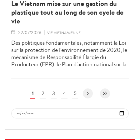
Le Vietnam mise sur une gestion du
plastique tout au long de son cycle de
vie
22/07/2026
VIE VIETNAMIENNE
Des politiques fondamentales, notamment la Loi
sur la protection de l'environnement de 2020, le
mécanisme de Responsabilité Élargie du
Producteur (EPR), le Plan d'action national sur la
gestion des déchets plastiques océaniques à
l'horizon 2030, ainsi que le projet de
développement de l'économie circulaire ont été
promulguées pour viser à instaurer les fondations
1
2
3
4
5
d'une production et d'une consommation
durables tout en réduisant progressivement
l'usage du plastique jetable.