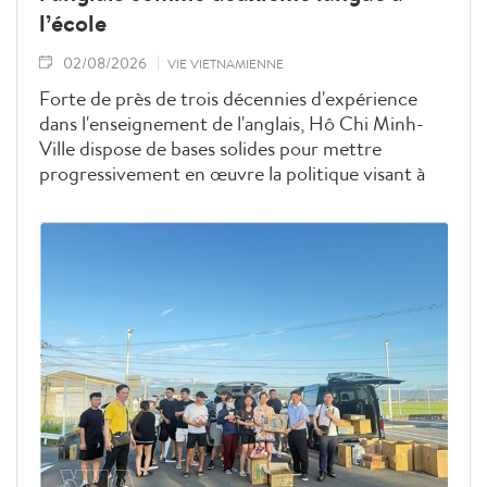
l’école
02/08/2026
VIE VIETNAMIENNE
Forte de près de trois décennies d'expérience
dans l'enseignement de l'anglais, Hô Chi Minh-
Ville dispose de bases solides pour mettre
progressivement en œuvre la politique visant à
faire de l'anglais une deuxième langue dans les
établissements scolaires. La ville mise sur la
qualité des enseignants, la modernisation des
infrastructures et la création d'un
environnement propice à l'usage quotidien de
cette langue.