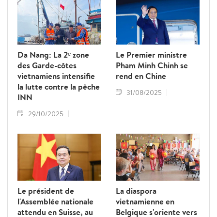
» accélère la modernisation de ses
infrastructures et de ses services en vue de
l'APEC 2027.
Da Nang: La 2ᵉ zone
Le Premier ministre
des Garde-côtes
Pham Minh Chinh se
vietnamiens intensifie
rend en Chine
la lutte contre la pêche
31/08/2025
INN
29/10/2025
Le président de
La diaspora
l'Assemblée nationale
vietnamienne en
attendu en Suisse, au
Belgique s'oriente vers