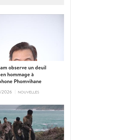
ation en matière de
e conseil stratégique et
ue, contribuant ainsi à
stratégique global
t l’Inde.
nam observe un deuil
l en hommage à
phone Phomvihane
/2026
NOUVELLES