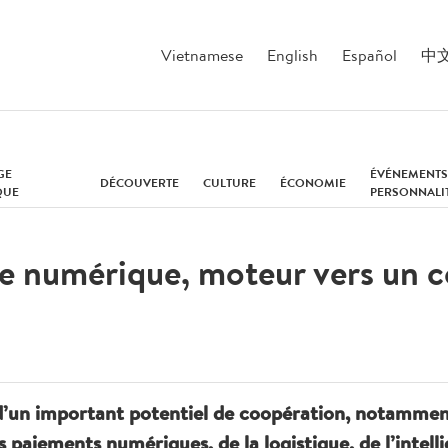
Vietnamese
English
Español
中
GE
ÉVÉNEMENTS
DÉCOUVERTE
CULTURE
ÉCONOMIE
QUE
PERSONNALI
e numérique, moteur vers un 
 d’un important potentiel de coopération, notamm
 paiements numériques, de la logistique, de l’intelli