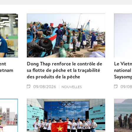
renforcement de la coopér
recherche, de formation, d
de mise en réseau académiq
approfondir le partenariat 
renforcé entre le Vietnam e
ent
Dong Thap renforce le contrôle de
Le Viet
ietnam
sa flotte de pêche et la traçabilité
nationa
des produits de la pêche
Saysom
09/08/2026
09/08
NOUVELLES