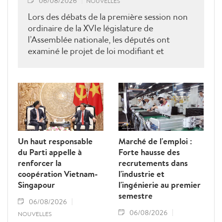
06/08/2026
NOUVELLES
Lors des débats de la première session non
ordinaire de la XVIe législature de
l’Assemblée nationale, les députés ont
examiné le projet de loi modifiant et
complétant la Loi sur les travailleurs
vietnamiens employés à l’étranger sous
contrat. Ils ont proposé plusieurs mesures
visant à renforcer la gestion de l’État, à
lutter contre les fraudes et à mieux
protéger les droits et les intérêts légitimes
des travailleurs.
Un haut responsable
Marché de l'emploi :
du Parti appelle à
Forte hausse des
renforcer la
recrutements dans
coopération Vietnam-
l'industrie et
Singapour
l'ingénierie au premier
semestre
06/08/2026
06/08/2026
NOUVELLES