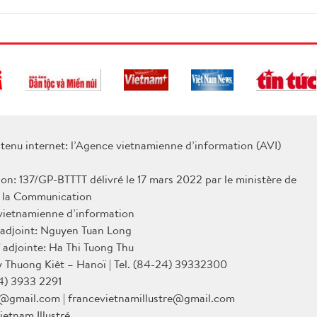
tenu internet: l’Agence vietnamienne d’information (AVI)
ion: 137/GP-BTTTT délivré le 17 mars 2022 par le ministère de
e la Communication
 vietnamienne d’information
 adjoint: Nguyen Tuan Long
 adjointe: Ha Thi Tuong Thu
Ly Thuong Kiêt – Hanoï | Tel. (84-24) 39332300
4) 3933 2291
@gmail.com | francevietnamillustre@gmail.com
ietnam Illustré