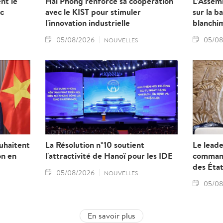
nt le
Hai Phong renforce sa coopération
L’Assem
uc
avec le KIST pour stimuler
sur la b
l'innovation industrielle
blanchi
05/08/2026
05/08
NOUVELLES
ouhaitent
La Résolution n°10 soutient
Le leade
on en
l'attractivité de Hanoï pour les IDE
comman
des État
05/08/2026
NOUVELLES
05/08
En savoir plus