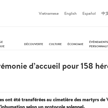
Vietnamese
English
Español
中
GE
ÉVÉNEMENTS
DÉCOUVERTE
CULTURE
ÉCONOMIE
QUE
PERSONNALI
émonie d’accueil pour 158 hér
les ont été transférées au cimetière des martyrs d
inhumation selon un protocole solennel.