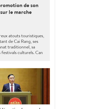
promotion de son
 sur le marche
ux atouts touristiques,
ant de Cai Rang, ses
anat traditionnel, sa
festivals culturels. Can
 une offre touristique de
telligente, axée sur le
risme de villégiature, le
el, ainsi que le tourisme