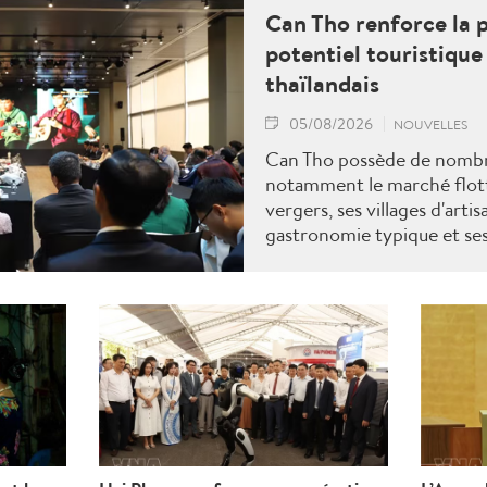
Can Tho renforce la 
potentiel touristique
thaïlandais
05/08/2026
NOUVELLES
Can Tho possède de nombre
notamment le marché flott
vergers, ses villages d'artis
gastronomie typique et ses 
Tho s'attache à développer
haute qualité, durable et in
tourisme écologique, le tou
tourisme culturel et spiritu
MICE.