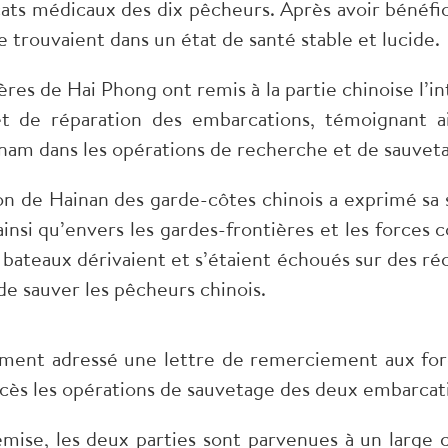
icats médicaux des dix pêcheurs. Après avoir bénéfic
e trouvaient dans un état de santé stable et lucide.
ières de Hai Phong ont remis à la partie chinoise l’i
t de réparation des embarcations, témoignant ai
am dans les opérations de recherche et de sauveta
on de Hainan des garde-côtes chinois a exprimé sa si
nsi qu’envers les gardes-frontières et les forces
 bateaux dérivaient et s’étaient échoués sur des réci
e sauver les pêcheurs chinois.
ement adressé une lettre de remerciement aux for
cès les opérations de sauvetage des deux embarcati
emise, les deux parties sont parvenues à un large 