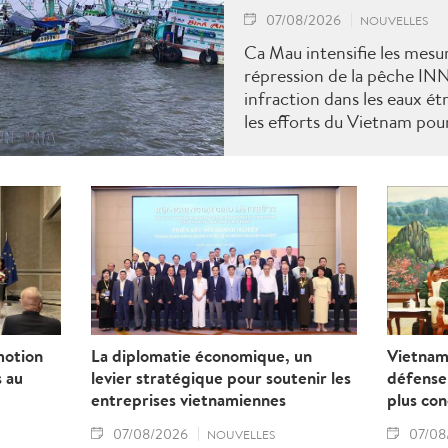
07/08/2026
NOUVELLES
Ca Mau intensifie les mesu
répression de la pêche IN
infraction dans les eaux ét
les efforts du Vietnam pour
"carton jaune" de la Comm
motion
La diplomatie économique, un
Vietnam
s au
levier stratégique pour soutenir les
défense 
entreprises vietnamiennes
plus co
07/08/2026
07/08
NOUVELLES