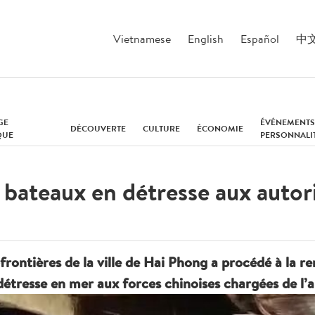
Vietnamese
English
Español
中
GE
ÉVÉNEMENTS
DÉCOUVERTE
CULTURE
ÉCONOMIE
QUE
PERSONNALI
bateaux en détresse aux autori
ntières de la ville de Hai Phong a procédé à la re
étresse en mer aux forces chinoises chargées de l’ap