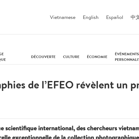
Vietnamese
English
Español
中
GE
ÉVÉNEMENTS
DÉCOUVERTE
CULTURE
ÉCONOMIE
QUE
PERSONNALI
hies de l’EFEO révèlent un p
e scientifique international, des chercheurs vietnam
urelle exceptionnelle de la collection photographiqu