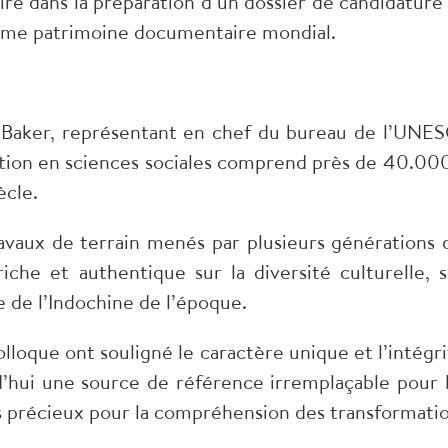
e dans la préparation d’un dossier de candidature d
me patrimoine documentaire mondial.
 Baker, représentant en chef du bureau de l’UNESC
ation en sciences sociales comprend près de 40.000
ècle.
travaux de terrain menés par plusieurs générations 
che et authentique sur la diversité culturelle, s
 de l’Indochine de l’époque.
colloque ont souligné le caractère unique et l’intég
hui une source de référence irremplaçable pour le
précieux pour la compréhension des transformations