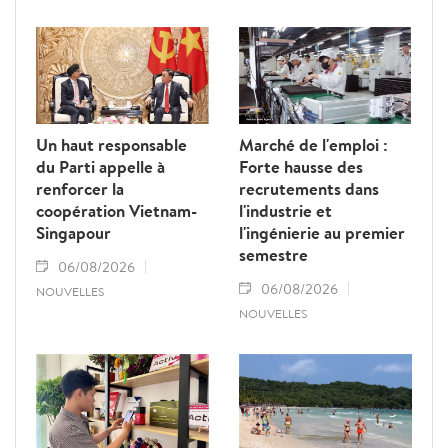
vietnamiens employés à l’étranger sous
contrat. Ils ont proposé plusieurs mesures
visant à renforcer la gestion de l’État, à
lutter contre les fraudes et à mieux
protéger les droits et les intérêts légitimes
des travailleurs.
Un haut responsable
Marché de l'emploi :
du Parti appelle à
Forte hausse des
renforcer la
recrutements dans
coopération Vietnam-
l'industrie et
Singapour
l'ingénierie au premier
semestre
06/08/2026
06/08/2026
NOUVELLES
NOUVELLES