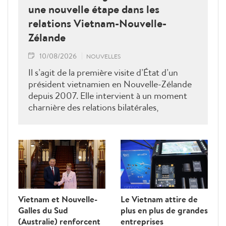
une nouvelle étape dans les
relations Vietnam-Nouvelle-
Zélande
10/08/2026
NOUVELLES
Il s’agit de la première visite d’État d’un
président vietnamien en Nouvelle-Zélande
depuis 2007. Elle intervient à un moment
charnière des relations bilatérales,
développées depuis plus de 50 ans dans les
domaines du commerce, de l’éducation, de
la coopération au développement, de la
sécurité et des échanges entre les peuples, a
déclaré le ministre néo-zélandais des
Affaires étrangères, Winston Peters.
Vietnam et Nouvelle-
Le Vietnam attire de
Galles du Sud
plus en plus de grandes
(Australie) renforcent
entreprises