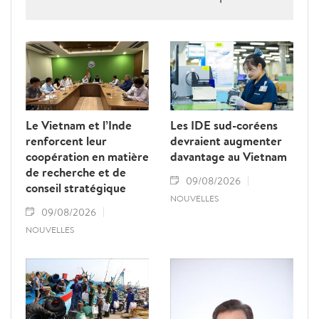
rendre hommage au défunt président de
l’Assemblée nationale lao Saysomphone
Phomvihane, soulignant ses contributions
au renforcement des relations d’amitié et
de solidarité entre les deux pays.
Le Vietnam et l’Inde
Les IDE sud-coréens
renforcent leur
devraient augmenter
coopération en matière
davantage au Vietnam
de recherche et de
09/08/2026
conseil stratégique
NOUVELLES
09/08/2026
NOUVELLES