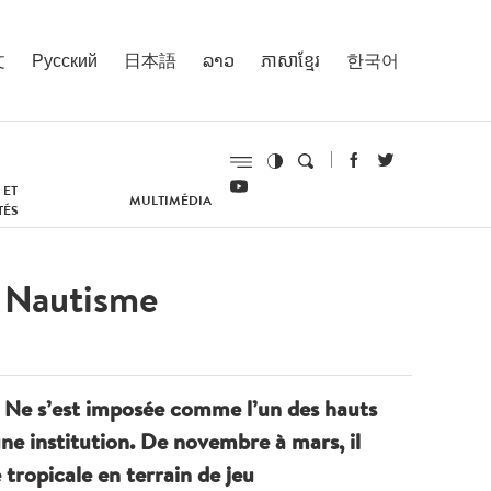
文
Русский
日本語
ລາວ
ភាសាខ្មែរ
한국어
 ET
MULTIMÉDIA
TÉS
o Nautisme
i Ne s’est imposée comme l’un des hauts
une institution. De novembre à mars, il
tropicale en terrain de jeu