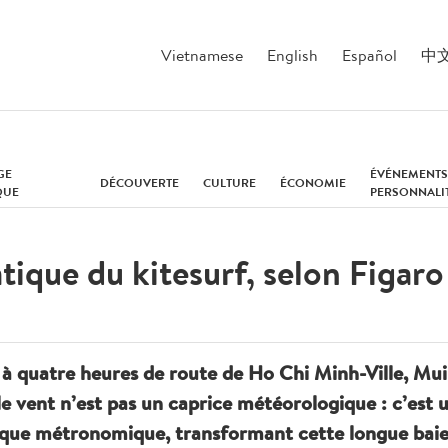
Vietnamese
English
Español
中
GE
ÉVÉNEMENTS
DÉCOUVERTE
CULTURE
ÉCONOMIE
QUE
PERSONNALI
atique du kitesurf, selon Figar
 à quatre heures de route de Ho Chi Minh-Ville, Mu
 le vent n’est pas un caprice météorologique : c’est 
sque métronomique, transformant cette longue baie 