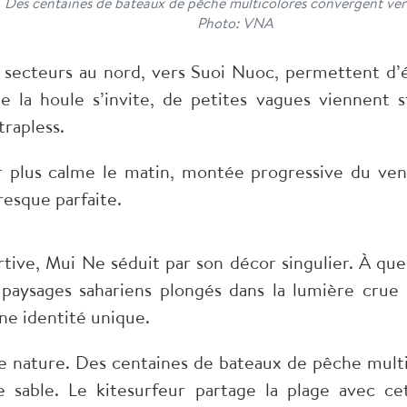
 Des centaines de bateaux de pêche multicolores convergent vers le 
Photo: VNA
ns secteurs au nord, vers Suoi Nuoc, permettent d’é
e la houle s’invite, de petites vagues viennent s
trapless.
 plus calme le matin, montée progressive du ven
esque parfaite.
tive, Mui Ne séduit par son décor singulier. À qu
paysages sahariens plongés dans la lumière crue d
ne identité unique.
de nature. Des centaines de bateaux de pêche multi
 le sable. Le kitesurfeur partage la plage avec c