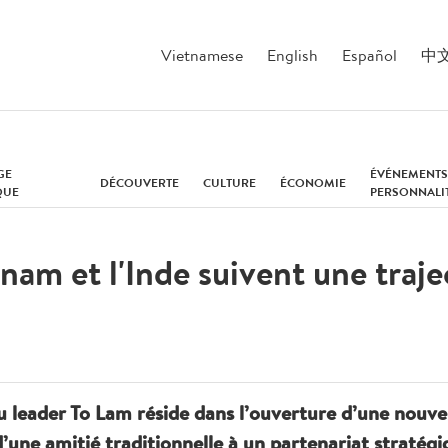
Vietnamese
English
Español
中
GE
ÉVÉNEMENTS
DÉCOUVERTE
CULTURE
ÉCONOMIE
QUE
PERSONNALI
etnam et l'Inde suivent une tra
u leader To Lam réside dans l’ouverture d’une nouvell
une amitié traditionnelle à un partenariat stratég