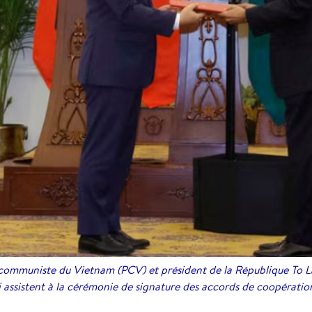
 communiste du Vietnam (PCV) et président de la République To L
 assistent à la cérémonie de signature des accords de coopérat