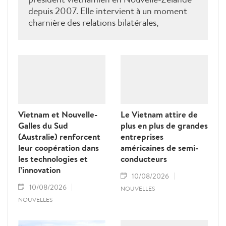
depuis 2007. Elle intervient à un moment
charnière des relations bilatérales,
développées depuis plus de 50 ans dans les
domaines du commerce, de l’éducation, de
la coopération au développement, de la
sécurité et des échanges entre les peuples, a
déclaré le ministre néo-zélandais des
Affaires étrangères, Winston Peters.
Vietnam et Nouvelle-
Le Vietnam attire de
Galles du Sud
plus en plus de grandes
(Australie) renforcent
entreprises
leur coopération dans
américaines de semi-
les technologies et
conducteurs
l’innovation
10/08/2026
10/08/2026
NOUVELLES
NOUVELLES