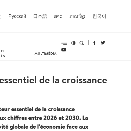
文
Русский
日本語
ລາວ
ភាសាខ្មែរ
한국어
 ET
MULTIMÉDIA
TÉS
ssentiel de la croissance
eur essentiel de la croissance
ux chiffres entre 2026 et 2030. La
vité globale de l’économie face aux