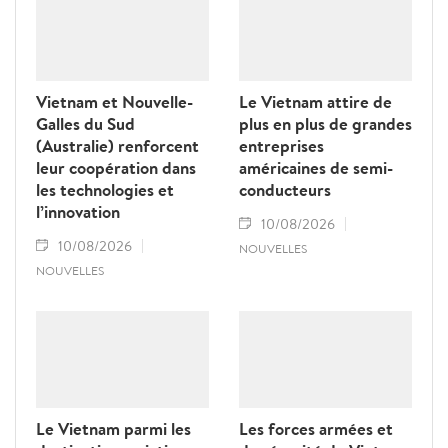
sécurité et des échanges entre les peuples, a
déclaré le ministre néo-zélandais des
Affaires étrangères, Winston Peters.
Vietnam et Nouvelle-
Le Vietnam attire de
Galles du Sud
plus en plus de grandes
(Australie) renforcent
entreprises
leur coopération dans
américaines de semi-
les technologies et
conducteurs
l’innovation
10/08/2026
10/08/2026
NOUVELLES
NOUVELLES
Le Vietnam parmi les
Les forces armées et