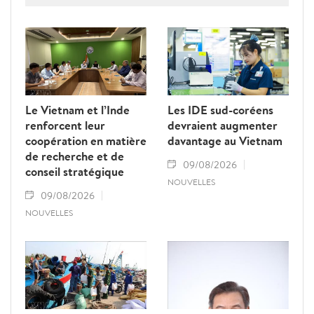
l’Assemblée nationale lao Saysomphone
Phomvihane, soulignant ses contributions
au renforcement des relations d’amitié et
de solidarité entre les deux pays.
Le Vietnam et l’Inde
Les IDE sud-coréens
renforcent leur
devraient augmenter
coopération en matière
davantage au Vietnam
de recherche et de
09/08/2026
conseil stratégique
NOUVELLES
09/08/2026
NOUVELLES