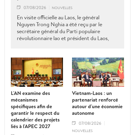
07/08/2026
NOUVELLES
En visite officielle au Laos, le général
Nguyen Trong Nghia a été reçu par le
secrétaire général du Parti populaire
révolutionnaire lao et président du Laos,
Thongloun Sisoulith, ainsi que par le Premier
ministre Sonexay Siphandone. Les deux
parties ont réaffirmé leur volonté de
renforcer une coopération politico-militaire
étroite et efficace.
L'AN examine des
Vietnam-Laos : un
mécanismes
partenariat renforcé
spécifiques afin de
autour d'une économie
garantir le respect du
autonome
calendrier des projets
07/08/2026
liés à l'APEC 2027
NOUVELLES