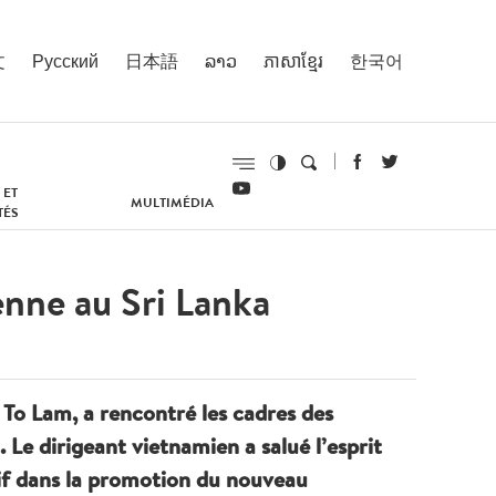
文
Русский
日本語
ລາວ
ភាសាខ្មែរ
한국어
 ET
MULTIMÉDIA
TÉS
nne au Sri Lanka
, To Lam, a rencontré les cadres des
Le dirigeant vietnamien a salué l’esprit
tif dans la promotion du nouveau