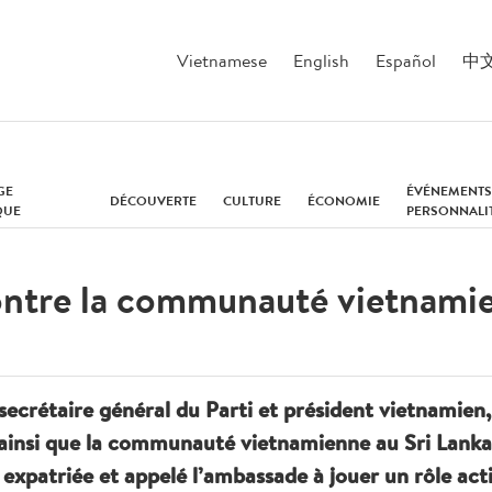
Vietnamese
English
Español
中
GE
ÉVÉNEMENTS
DÉCOUVERTE
CULTURE
ÉCONOMIE
QUE
PERSONNALI
ontre la communauté vietnamie
e secrétaire général du Parti et président vietnamien
insi que la communauté vietnamienne au Sri Lanka. 
expatriée et appelé l’ambassade à jouer un rôle ac