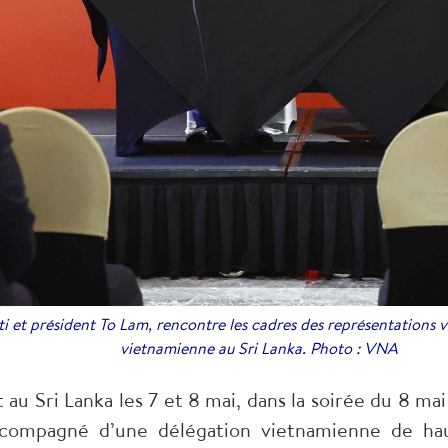
rti et président To Lam, rencontre les cadres des représentations
vietnamienne au Sri Lanka. Photo : VNA
t au Sri Lanka les 7 et 8 mai, dans la soirée du 8 ma
ccompagné d’une délégation vietnamienne de hau