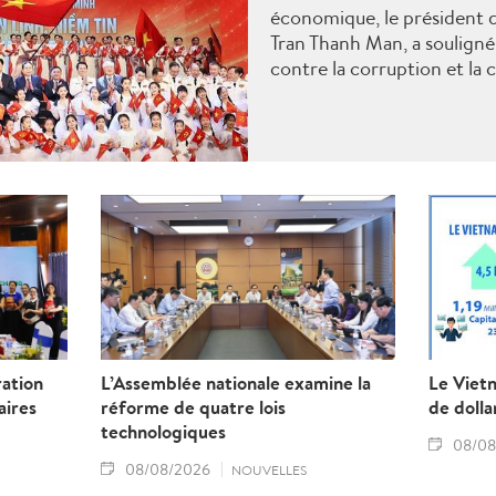
économique, le président d
Tran Thanh Man, a souligné 
contre la corruption et la
ration
L’Assemblée nationale examine la
Le Vietn
aires
réforme de quatre lois
de dolla
technologiques
08/08
08/08/2026
NOUVELLES