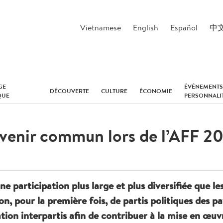
Vietnamese
English
Español
中
GE
ÉVÉNEMENTS
DÉCOUVERTE
CULTURE
ÉCONOMIE
QUE
PERSONNALI
avenir commun lors de l’AFF 2
e participation plus large et plus diversifiée que l
on, pour la première fois, de partis politiques des p
ion interpartis afin de contribuer à la mise en œu