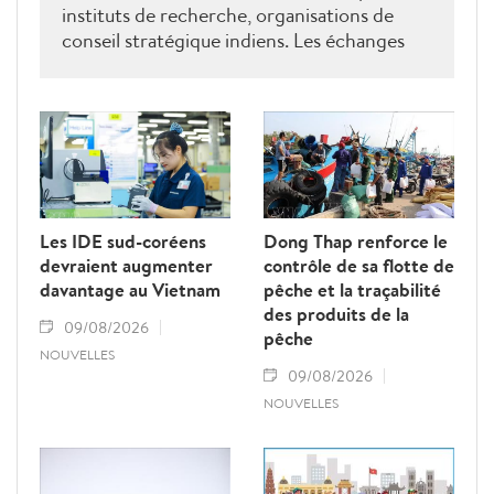
instituts de recherche, organisations de
conseil stratégique indiens. Les échanges
ont porté sur le renforcement de la
coopération en matière de recherche, de
formation, de conseil stratégique et de mise
en réseau académique, contribuant ainsi à
approfondir le partenariat stratégique
global renforcé entre le Vietnam et l’Inde.
Les IDE sud-coréens
Dong Thap renforce le
devraient augmenter
contrôle de sa flotte de
davantage au Vietnam
pêche et la traçabilité
des produits de la
09/08/2026
pêche
NOUVELLES
09/08/2026
NOUVELLES