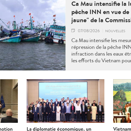
Ca Mau intensifie la l
pêche INN en vue de 
jaune" de la Commis
07/08/2026
NOUVELLES
Ca Mau intensifie les mesu
répression de la pêche IN
infraction dans les eaux ét
les efforts du Vietnam pour
"carton jaune" de la Comm
motion
La diplomatie économique, un
Vietnam