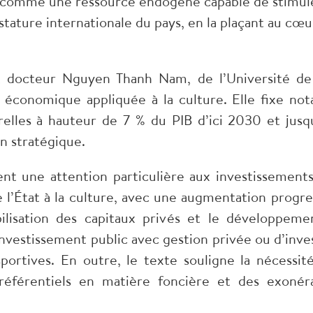
i comme une ressource endogène capable de stimule
stature internationale du pays, en la plaçant au c
et docteur Nguyen Thanh Nam, de l’Université de 
 économique appliquée à la culture. Elle fixe not
urelles à hauteur de 7 % du PIB d’ici 2030 et jus
n stratégique.
nt une attention particulière aux investissements 
l’État à la culture, avec une augmentation progress
ilisation des capitaux privés et le développemen
vestissement public avec gestion privée ou d’inves
 sportives. En outre, le texte souligne la nécess
éférentiels en matière foncière et des exonérat