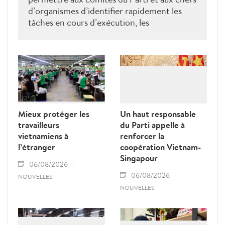
d’organismes d’identifier rapidement les
tâches en cours d’exécution, les
responsables, les délais, l’état d’avancement,
la conformité des résultats aux normes
requises, les tâches en retard, les causes de
ces retards, les personnes devant en
répondre, ainsi que les décisions à prendre
pour lever les blocages.
Mieux protéger les
Un haut responsable
travailleurs
du Parti appelle à
vietnamiens à
renforcer la
l’étranger
coopération Vietnam-
Singapour
06/08/2026
06/08/2026
NOUVELLES
NOUVELLES