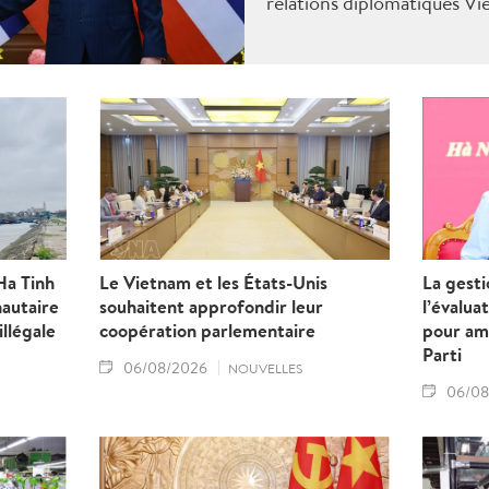
relations diplomatiques Vi
Ha Tinh
Le Vietnam et les États-Unis
La gest
autaire
souhaitent approfondir leur
l’évalua
illégale
coopération parlementaire
pour am
Parti
06/08/2026
NOUVELLES
06/08