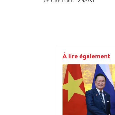
ce carburant. -VNA/VI
À lire également