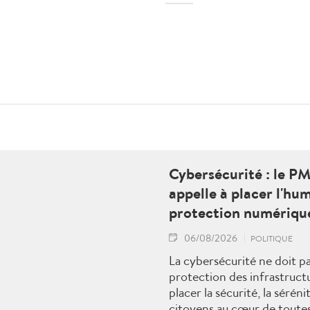
Cybersécurité : le P
appelle à placer l'hu
protection numériqu
06/08/2026
POLITIQUE
La cybersécurité ne doit pas
protection des infrastruct
placer la sécurité, la séréni
citoyens au cœur de toutes 