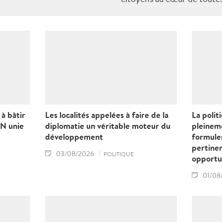
Tel est le message fort adr
ministre Lê Minh Hung lors
vietnamienne de la cybersé
appelé à une mobilisation d
société pour bâtir un cyber
humain.
à bâtir
Les localités appelées à faire de la
La polit
N unie
diplomatie un véritable moteur du
pleineme
développement
formule
pertinen
03/08/2026
POLITIQUE
opport
01/08