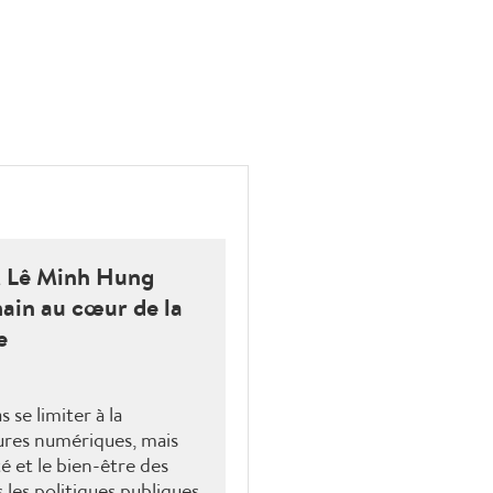
M Lê Minh Hung
main au cœur de la
e
 se limiter à la
ures numériques, mais
té et le bien-être des
les politiques publiques.