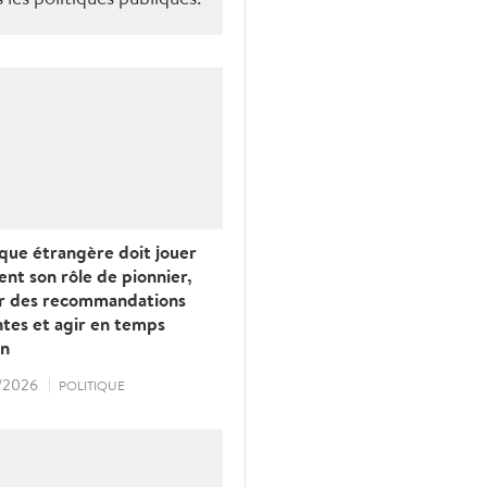
essé par le Premier
 de la Journée
curité 2026, qui a
e l'ensemble de la
espace sûr, fiable et
ique étrangère doit jouer
nt son rôle de pionnier,
r des recommandations
tes et agir en temps
un
/2026
POLITIQUE