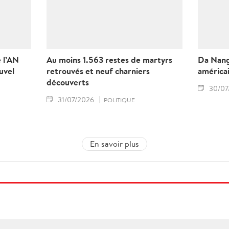
e l’AN
Au moins 1.563 restes de martyrs
Da Nang
uvel
retrouvés et neuf charniers
américa
découverts
30/07
31/07/2026
POLITIQUE
En savoir plus