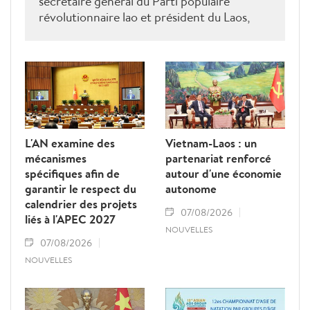
secrétaire général du Parti populaire
révolutionnaire lao et président du Laos,
Thongloun Sisoulith, ainsi que par le Premier
ministre Sonexay Siphandone. Les deux
parties ont réaffirmé leur volonté de
renforcer une coopération politico-militaire
étroite et efficace.
L'AN examine des
Vietnam-Laos : un
mécanismes
partenariat renforcé
spécifiques afin de
autour d'une économie
garantir le respect du
autonome
calendrier des projets
07/08/2026
liés à l'APEC 2027
NOUVELLES
07/08/2026
NOUVELLES