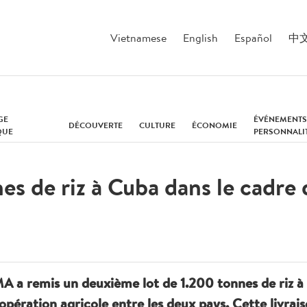
Vietnamese
English
Español
中
GE
ÉVÉNEMENTS
DÉCOUVERTE
CULTURE
ÉCONOMIE
QUE
PERSONNALI
s de riz à Cuba dans le cadre 
 a remis un deuxième lot de 1.200 tonnes de riz à l
pération agricole entre les deux pays. Cette livraiso