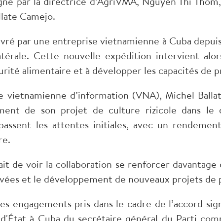
igné par la directrice d’AgriVMA, Nguyên Thi Thom,
llate Camejo.
z livré par une entreprise vietnamienne à Cuba depui
atérale. Cette nouvelle expédition intervient alo
curité alimentaire et à développer les capacités de p
e vietnamienne d’information (VNA), Michel Ballat
nt de son projet de culture rizicole dans le dis
passent les attentes initiales, avec un rendeme
re.
ait de voir la collaboration se renforcer davantage
tivées et le développement de nouveaux projets de p
es engagements pris dans le cadre de l’accord sign
e d'État à Cuba du secrétaire général du Parti co