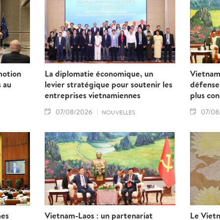
motion
La diplomatie économique, un
Vietnam
s au
levier stratégique pour soutenir les
défense 
entreprises vietnamiennes
plus co
07/08/2026
07/08
NOUVELLES
mes
Vietnam-Laos : un partenariat
Le Vietn