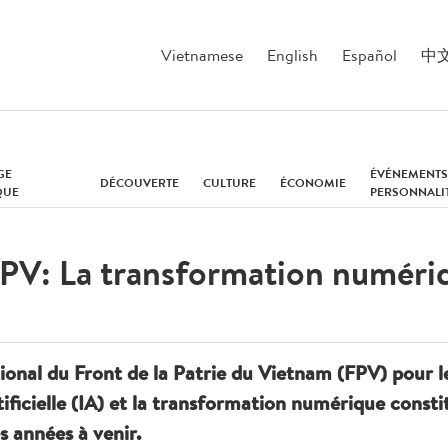
Vietnamese
English
Español
中
GE
ÉVÉNEMENTS
DÉCOUVERTE
CULTURE
ÉCONOMIE
QUE
PERSONNALI
FPV: La transformation numéri
tional du Front de la Patrie du Vietnam (FPV) pour
artificielle (IA) et la transformation numérique cons
 années à venir.