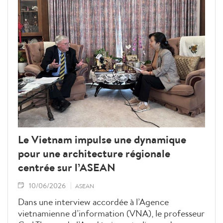
entre les peuples, à promouvoir la connectivité et
à bâtir une communauté de l’ASEAN durable,
inclusive et axée sur le citoyen, a-t-il indiqué,
ajoutant que les idées et propositions
substantielles issues du forum seront soumises
aux dirigeants de l’ASEAN.
Le Vietnam impulse une dynamique
pour une architecture régionale
centrée sur l’ASEAN
10/06/2026
ASEAN
Dans une interview accordée à l’Agence
vietnamienne d’information (VNA), le professeur