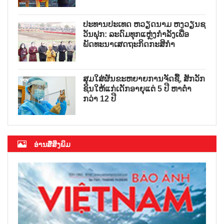
ປະທານປະເທດ ຫວຽດນາມ ຫງວຽນຊ
ວັນຟຸກ: ລະດົມທຸກແຫຼ່ງກຳລັງເພື່ອ
ພັດທະນາເສດຖະກິດກະສິກຳ
ສຸມໃສ່ຜັນຂະຫຍາຍການຈັດຊື້, ສັກວັກ
ຊິນໃຫ້ແກ່ເດັກອາຍຸແຕ່ 5 ປີ ຫາຕ່ຳ
ກວ່າ 12 ປີ
ອ່ານສື່ສິ່ງພິມ