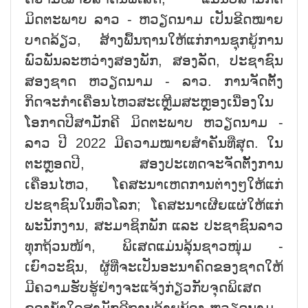
ມິດຕະພາບ ລາວ - ຫວຽດນາມ ເປັນຂີດໝາຍ
ບາດລ້ຽວ, ສ້າງພື້ນຖານໃຫ້ແກ່ການຊຸກຍູ້ການ
ພົວພັນລະຫວ່າງສອງພັກ, ສອງລັດ, ປະຊາຊົນ
ສອງຊາດ ຫວຽດນາມ - ລາວ. ການຈັດຕັ້ງ
ກິດຈະກຳເຄື່ອນໄຫວສະເຫຼີມສະຫຼອງເນື່ອງໃນ
ໂອກາດປີສາມັກຄີ ມິດຕະພາບ ຫວຽດນາມ -
ລາວ ປີ 2022 ມີຄວາມໝາຍສຳຄັນທີ່ສຸດ. ໃນ
ຕະຫຼອດປີ, ສອງປະເທດຈະຈັດຕັ້ງການ
ເຄື່ອນໄຫວ, ໂຄສະນາເຫດການຕ່າງໆໃຫ້ແກ່
ປະຊາຊົນໃນທົ່ວໂລກ; ໂຄສະນາເຜີຍແຜ່ໃຫ້ແກ່
ພະນັກງານ, ສະມາຊິກພັກ ແລະ ປະຊາຊົນລາວ
ທຸກຖ້ວນໜ້າ, ພິເສດແມ່ນລຸ້ນຊາວໜຸ່ມ -
ເຍົາວະຊົນ, ຜູ້ທີ່ຈະເປັນອະນາຄົດຂອງຊາດໃຫ້
ມີຄວາມຮັບຮູ້ຢ່າງຈະແຈ້ງກ່ຽວກັບຈຸດພິເສດ