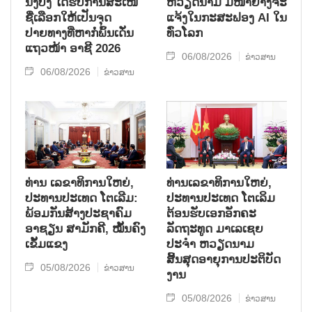
ນີງບິ່ງ ໄດ້ຮັບການສະເໜີ
ຫວຽດນາມ ມີໜ້າຢ່າງຈະ
ຊື່ເລືອກໃຫ້ເປັນຈຸດ
ແຈ້ງໃນກະສະຟອງ AI ໃນ
ປາຍທາງທີ່ຫາກໍ່ພົ້ນເດັ່ນ
ທົ່ວໂລກ
ແຖວໜ້າ ອາຊີ 2026
06/08/2026
ຂ່າວສານ
06/08/2026
ຂ່າວສານ
ທ່ານ ເລຂາທິການໃຫຍ່,
ທ່ານເລຂາທິການໃຫຍ່,
ປະທານປະເທດ ໂຕເລີມ:
ປະທານປະເທດ ໂຕເລິມ
ພ້ອມກັນສ້າງປະຊາຄົມ
ຕ້ອນຮັບເອກອັກຄະ
ອາຊຽນ ສາມັກຄີ, ໝັ້ນຄົງ
ລັດຖະທູດ ມາເລເຊຍ
ເຂັ້ມແຂງ
ປະຈຳ ຫວຽດນາມ
ສິ້ນສຸດອາຍຸການປະຕິບັດ
05/08/2026
ຂ່າວສານ
ງານ
05/08/2026
ຂ່າວສານ