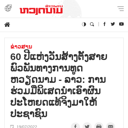
ຂ່າວສານ
60 ປີແຫ່ງວັນສ້າງຕັ້ງສາຍ
ພົວພັນທາງການທູດ
ຫວຽດນາມ - ລາວ: ການ
ຮ່ວມມືພິເສດນຳເອົາຜົນ
ປະໂຫຍດແທ້ຈິງມາໃຫ້
ປະຊາຊົນ
19/07/2022