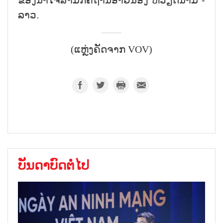
ຂອງນ້ຳໃຈສາມັກຄີຖານອ້າຍນ້ອງ ຫວຽດນາມ -
ລາວ.
(ແຫຼ່ງຄັດຈາກ VOV)
ບັນດາບົດຕໍ່ໄປ