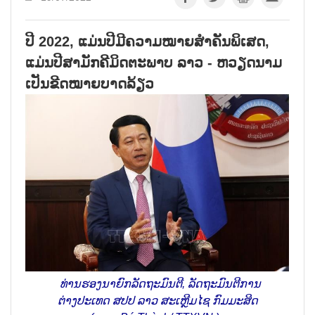
ປີ 2022, ແມ່ນປີມີຄວາມໝາຍສຳຄັນພິເສດ,
ແມ່ນປີສາມັກຄີມິດຕະພາບ ລາວ - ຫວຽດນາມ
ເປັນຂີດໝາຍບາດລ້ຽວ
ທ່ານຮອງນາຍົກລັດຖະມົນຕີ, ລັດຖະມົນຕີການ
ຕ່າງປະເທດ ສປປ ລາວ ສະເຫຼີມໄຊ ກົມມະສິດ