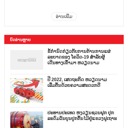
ອ່ານເພີ່ມ
ບົດອ່ານຫຼາຍ
ຂໍ້ກຳນົດກ່ຽວກັບການຕ້ານການແຜ່
ລະບາດຂອງ ໂຄວິດ-19 ສຳລັບຜູ້
ເດີນທາງເຂົ້າມາ ຫວຽດນາມ
ປີ 2022, ເສດຖະກິດ ຫວຽດນາມ
ເລີ່ມຕົ້ນດ້ວຍຄວາມສະດວກດີ
ປະທານປະເທດ ຫງວຽນຊວນຟຸກ ປຸກ
ລະດົມວັນບຸນປູກຕົ້ນໄມ້ຢູ່ແຂວງຝູເຖາະ