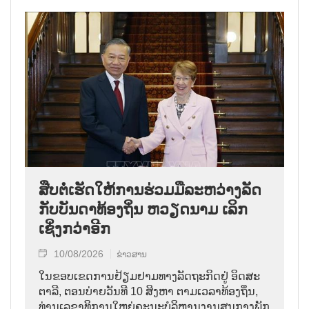
ສືບ​ຕໍ່​ເຮັດ​ໃຫ້​ການ​ຮ່ວມມື​ລະ​ຫວ່າງ​ລັດ
ກັບ​ບັນ​ດາ​ທ້ອງ​ຖິ່ນ ຫວຽດ​ນາມ ເລິກ​
ເຊິ່ງກວ່າ​ອີກ
10/08/2026
ຂ່າວສານ
ໃນ​ຂອບ​ເຂດ​ການ​ຢ້ຽມ​ຢາ​ມ​ທາງ​ລັດ​ຖະ​ກິດ​ຢູ່ ອິດ​ສະ​
ຕາ​ລີ, ຕອນ​ບ່າຍ​ວັນ​ທີ 10 ສິງ​ຫາ ຕາມ​ເວ​ລາ​ທ້ອງ​ຖິ່ນ,
ທ່ານ​ເລ​ຂາ​ທິ​ການ​ໃຫຍ່ຄະ​ນະ​ບໍ​ລິ​ຫານ​ງານ​ສູນ​ກາງ​ພັກ​