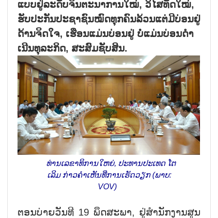
ແບບ​ຢູ່​ລະ​ດັບ​ຈິນ​ຕະ​ນາ​ການ​ໃໝ່, ວິ​ໄສ​ທັດ​ໃໝ່,
ຮັບ​ປະ​ກັນ​ປະ​ຊາ​ຊົນ​ໝົດ​ທຸກ​ຄົນ​ລ້ວນ​ແຕ່​ມີ​ບ່ອນ​ຢູ່​
ດ້ານ​ຈິດ​ໃຈ, ເຮືອນ​ແມ່ນ​ບ່ອນ​ຢູ່ ບໍ່​ແມ່ນ​ບ່ອນ​ດຳ​
ເນີນ​ທຸ​ລະ​ກິດ, ສະ​ສົມ​ຊັ​ບ​ສິນ.
ທ່ານເລຂາທິການໃຫຍ່, ປະທານປະເທດ ໂຕ
ເລິມ ກ່າວ​ຄຳ​ເຫັນ​ທີ່​ການ​ເຮັດ​ວຽກ (ພາບ:
VOV)
ຕອນ​ບ່າຍ​ວັນ​ທີ 19 ພຶດ​ສະ​ພາ, ຢູ່​ສຳ​ນັກ​ງານ​ສູນ​