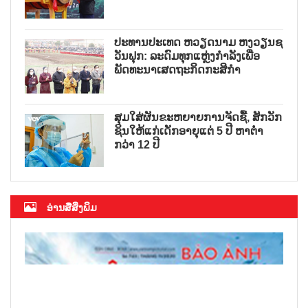
ປະທານປະເທດ ຫວຽດນາມ ຫງວຽນຊ
ວັນຟຸກ: ລະດົມທຸກແຫຼ່ງກຳລັງເພື່ອ
ພັດທະນາເສດຖະກິດກະສິກຳ
ສຸມໃສ່ຜັນຂະຫຍາຍການຈັດຊື້, ສັກວັກ
ຊິນໃຫ້ແກ່ເດັກອາຍຸແຕ່ 5 ປີ ຫາຕ່ຳ
ກວ່າ 12 ປີ
ອ່ານສື່ສິ່ງພິມ