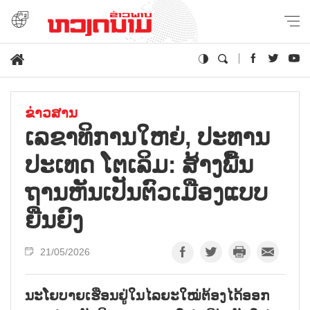
ຂ່າວສານ
ເລ​ຂາ​ທິ​ການ​ໃຫຍ່, ປະ​ທານ​
ປະ​ເທດ ໂຕ​ເລິມ: ສ້າງ​ພື້ນ​
ຖານ​ຫັນ​ເປັນ​ຕົວ​ເມືອງ​ແບບ​
ຍືນ​ຍົງ
21/05/2026
ນະ​ໂຍ​ບາຍ​ເຮືອນ​ຢູ່​ໃນ​ໄລ​ຍະ​ໃໝ່​ຕ້ອງ​ໄດ້​ອອກ​