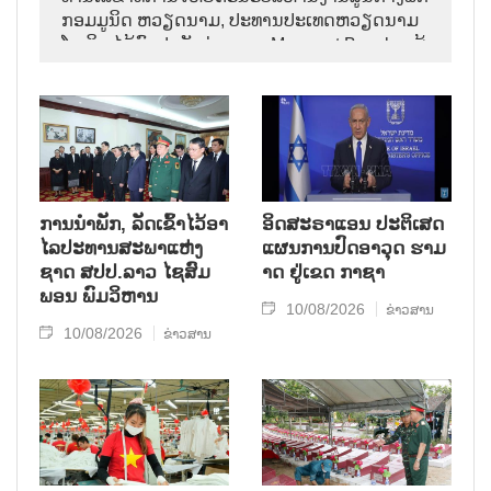
ກອມ​ມູ​ນິດ ຫວຽດ​ນາມ, ປ​ະ​ທານ​ປະ​ເທດ​ຫວຽດ​ນາມ
ໂຕ​ເລິມ ໄດ້​ພົບ​ປະ​ກັບ​ທ່ານ​ນາງ Margaret Beazley ຜູ້​
ວ່າ​ການ​ລັດ New South Wales.
ການ​ນຳ​ພັກ​, ລັດ​ເຂົ້າ​ໄວ້​ອາ​
ອິດສະຣາແອນ ປະຕິເສດ
ໄລ​ປະ​ທານ​ສະ​ພາ​ແຫ່ງ​
ແຜນການປົດອາວຸດ ຮາມ
ຊາດ ສ​ປ​ປ.ລາວ ໄຊ​ສົມ​
າດ ຢູ່ເຂດ ກາຊາ
ພອນ ພົມ​ວິ​ຫານ
10/08/2026
ຂ່າວສານ
10/08/2026
ຂ່າວສານ