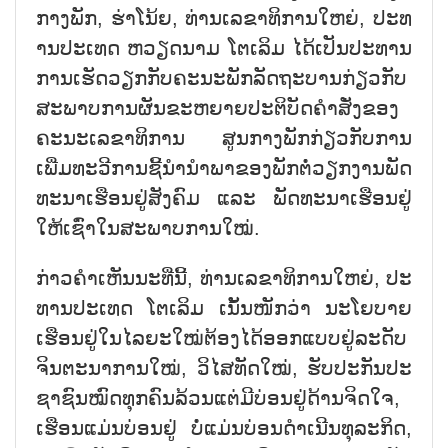
ກາງ​ພັກ, ຮ່າ​ໂນ້ຍ, ທ່ານ​ເລ​ຂາ​ທິ​ການ​ໃຫຍ່, ປະ​ທ​
ານ​ປະ​ເທດ ຫວຽດ​ນາມ ໂຕ​ເລິມ ໄດ້​ເປັນ​ປະ​ທານ​
ກາ​ນ​ເຮັດ​ວຽກ​ກັບ​ຄະ​ນະ​ພັ​ກ​ລັດ​ຖະ​ບານ​ກ່ຽວ​ກັບ​
ສະ​ພາບ​ການ​ຜັນ​ຂະ​ຫຍາຍ​ປະ​ຕິ​ບັດ​ຄຳ​ສັ່ງ​ຂອງ​
ຄະ​ນະ​ເລ​ຂາ​ທິ​ການ ສູນກາງພັກກ່ຽວ​ກັບ​ການ​
ເພີ່ມ​ທະ​ວີ​ການ​ຊີ້​ນຳ​ນຳ​ພາ​ຂອງ​ພັກ​ຕໍ່​ວຽກ​ງານ​ພັດ​
ທະ​ນາ​ເຮືອນ​ຢູ່​ສັງ​ຄົມ ແລະ ພັດ​ທະ​ນາ​ເຮືອນ​ຢູ່​
ໃຫ້​ເຊົ່າ​ໃນ​ສະ​ພາບ​ການ​ໃໝ່.
ກ່າວ​ຄຳ​ເຫັນ​ນະ​ທີ່​ນີ້, ທ່ານ​ເລ​ຂາ​ທິ​ການ​ໃຫຍ່, ປະ​
ທານ​ປະ​ເທດ ໂຕ​ເລິມ ເນັ້ນ​ໜັກ​ວ່າ ນະ​ໂຍ​ບາຍ​
ເຮືອນ​ຢູ່​ໃນ​ໄລ​ຍະ​ໃໝ່​ຕ້ອງ​ໄດ້​ອອກ​ແບບ​ຢູ່​ລະ​ດັບ​
ຈິນ​ຕະ​ນາ​ການ​ໃໝ່, ວິ​ໄສ​ທັດ​ໃໝ່, ຮັບ​ປະ​ກັນ​ປະ​
ຊາ​ຊົນ​ໝົດ​ທຸກ​ຄົນ​ລ້ວນ​ແຕ່​ມີ​ບ່ອນ​ຢູ່​ດ້ານ​ຈິດ​ໃຈ,
ເຮືອນ​ແມ່ນ​ບ່ອນ​ຢູ່ ບໍ່​ແມ່ນ​ບ່ອນ​ດຳ​ເນີນ​ທຸ​ລະ​ກິດ,