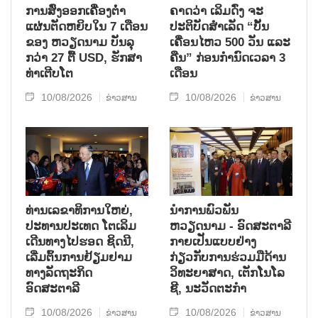
ການສົ່ງອອກເຄື່ອງຕ່ຳ
ຄາດວ່າ ເລິມດົ່ງ ຈະ
ແຜ່ນຕັດຫຍິບໃນ 7 ເດືອນ
ປະຕິບັດສຳເລັດ “ບັ້ນ
ຂອງ ຫວຽດນາມ ບັນລຸ
ເຄື່ອນໄຫວ 500 ວັນ ແລະ
ກວ່າ 27 ຕື້ USD, ຮັກສາ
ຄືນ” ກ່ອນກຳນົດເວລາ 3
ທ່າເຕີບໂຕ
ເດືອນ
10/08/2026
10/08/2026
ຂ່າວສານ
ຂ່າວສານ
ທ່ານເລຂາທິການໃຫຍ່,
ນຳການພົວພັນ
ປະທານປະເທດ ໂຕເລິມ
ຫວຽດນາມ - ອົດສະຕາລີ
ເດີນທາງໄປຮອດ ຊິດນີ,
ກາຍເປັນແບບຢ່າງ
ເລີ່ມຕົ້ນການຢ້ຽມຢາມ
ກ່ຽວກັບການຮ່ວມມືດ້ານ
ທາງລັດຖະກິດ
ວິທະຍາສາດ, ເຕັກໂນໂລ
ອົດສະຕາລີ
ຊີ, ນະວັດຕະກຳ
10/08/2026
10/08/2026
ຂ່າວສານ
ຂ່າວສານ