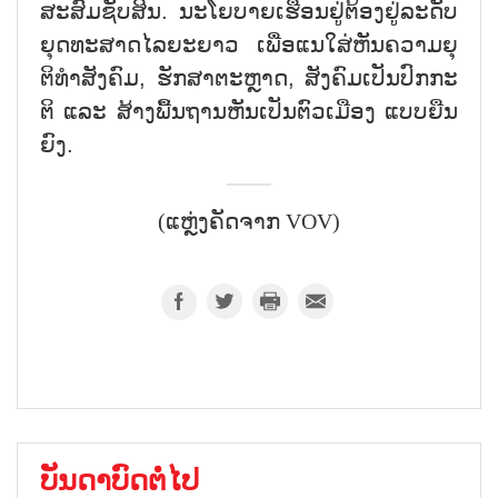
ສະ​ສົມ​ຊັ​ບ​ສິນ. ນະ​ໂຍ​ບາຍ​ເຮືອນ​ຢູ່​ຕ້ອງ​ຢູ່​ລະ​ດັບ​
ຍຸດ​ທະ​ສາດ​ໄລ​ຍະ​ຍາວ ເພື່ອ​ແນ​ໃສ່​ຫັນ​ຄວາມ​ຍຸ​
ຕິ​ທຳ​ສັງ​ຄົມ, ຮັກ​ສາ​ຕະຫຼາດ, ສັງ​ຄົມ​ເປັນ​ປົກ​ກະ​
ຕິ ແລະ ສ້າງ​ພື້ນ​ຖານ​ຫັນ​ເປັນ​ຕົວ​ເມືອງ ແບບ​ຍື​ນ​
ຍົງ.
(ແຫຼ່ງຄັດຈາກ VOV)
ບັນດາບົດຕໍ່ໄປ