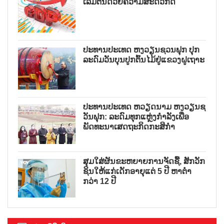
ເລີ່ມຕົ້ນດ້ວຍຄວາມສະດວກດີ
ປະທານປະເທດ ຫງວຽນຊວນຟຸກ ປຸກ
ລະດົມວັນບຸນປູກຕົ້ນໄມ້ຢູ່ແຂວງຝູເຖາະ
ປະທານປະເທດ ຫວຽດນາມ ຫງວຽນຊ
ວັນຟຸກ: ລະດົມທຸກແຫຼ່ງກຳລັງເພື່ອ
ພັດທະນາເສດຖະກິດກະສິກຳ
ສຸມໃສ່ຜັນຂະຫຍາຍການຈັດຊື້, ສັກວັກ
ຊິນໃຫ້ແກ່ເດັກອາຍຸແຕ່ 5 ປີ ຫາຕ່ຳ
ກວ່າ 12 ປີ