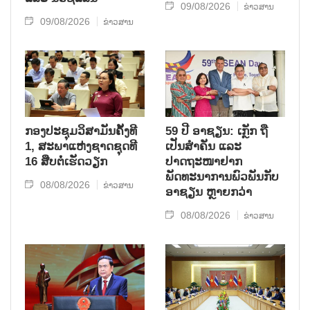
09/08/2026
ຂ່າວສານ
09/08/2026
ຂ່າວສານ
ກອງປະຊຸມວິສາມັນຄັ້ງທີ
59 ປີ ອາຊຽນ: ເກຼັກ ຖື
1, ສະພາແຫ່ງຊາດຊຸດທີ
ເປັນສຳຄັນ ແລະ
16 ສືບຕໍ່ເຮັດວຽກ
ປາດຖະໜາຢາກ
ພັດທະນາການພົວພັນກັບ
08/08/2026
ຂ່າວສານ
ອາຊຽນ ຫຼາຍກວ່າ
08/08/2026
ຂ່າວສານ