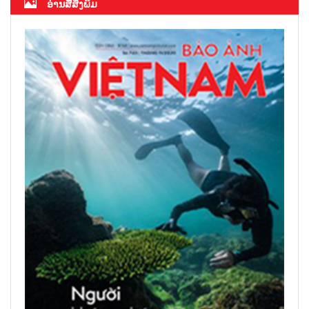
ອ່ານສື່ສິ່ງພິມ