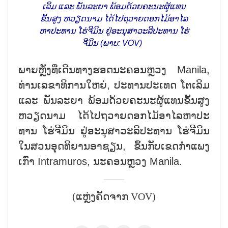
ເລິມ ແລະ ພັນ​ລະ​ຍາ ພ້ອມ​ດ້ວຍ​ຄະ​ນະ​ຜູ້​ແທນ​
ຂັ້ນ​ສູງ ຫວຽດ​ນາມ ໄດ້​ໄປຖວາຍດອກໄມ້ອາ​ໄລ​
ຫາ​ປະ​ທານ ໂຮ່​ຈີ​ມິນ ​ຢູ່​ອະ​ນຸ​ສາ​ວະ​ລີ​ປະ​ທານ ໂຮ່​
ຈີ​ມິນ (ພາບ: VOV)
ພາຍຫຼັງ​ທີ່​ເດີນ​ທາງ​ຮອດ​ນະ​ຄອນຫຼວງ Manila,
ທ່ານ​ເລ​ຂາ​ທິ​ການ​ໃຫຍ່, ປະ​ທານ​ປະ​ເທດ ໂຕ​ເລິມ
ແລະ ພັນ​ລະ​ຍາ ພ້ອມ​ດ້ວຍ​ຄະ​ນະ​ຜູ້​ແທນ​ຂັ້ນ​ສູງ
ຫວຽດ​ນາມ ໄດ້​ໄປຖວາຍດອກໄມ້ອາ​ໄລ​ຫາ​ປະ​
ທານ ໂຮ່​ຈີ​ມິນ ​ຢູ່​ອະ​ນຸ​ສາ​ວະ​ລີ​ປະ​ທານ ໂຮ່​ຈີ​ມິນ
ໃນ​ສວນອຸດທິຍານອາ​ຊຽນ, ຂຶ້ນ​ກັບ​ເຂດ​ກຳແພງ
ເກົ່າ​ Intramuros, ນະ​ຄອນຫຼວງ Manila.
(ແຫຼ່ງຄັດຈາກ VOV)