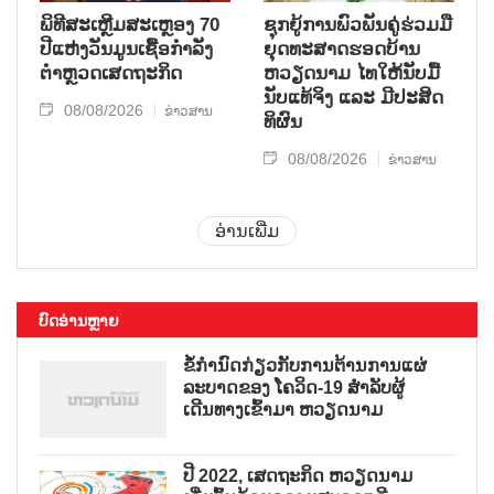
ພິທີສະເຫຼີມສະເຫຼອງ 70
ຊຸກ​ຍູ້​ການ​ພົວ​ພັນ​ຄູ່​ຮ່ວມ​ມື​
ປີແຫ່ງວັນມູນເຊື້ອກຳລັງ
ຍຸດ​ທະ​ສາດ​ຮອດ​ບ້ານ
ຕຳຫຼວດເສດຖະກິດ
ຫວຽດ​ນາມ ໄທ​ໃຫ້​ນັບ​ມື້​
ນັບ​ແທ້​ຈິງ ແລະ ມີ​ປະ​ສິດ​
08/08/2026
ຂ່າວສານ
ທິ​ຜົນ
08/08/2026
ຂ່າວສານ
ອ່ານເພີ່ມ
ບົດອ່ານຫຼາຍ
ຂໍ້ກຳນົດກ່ຽວກັບການຕ້ານການແຜ່
ລະບາດຂອງ ໂຄວິດ-19 ສຳລັບຜູ້
ເດີນທາງເຂົ້າມາ ຫວຽດນາມ
ປີ 2022, ເສດຖະກິດ ຫວຽດນາມ