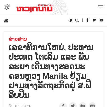
ຂ່າວສານ
ເລ​ຂາທິ​ການ​ໃຫຍ່, ປະ​ທານ​
ປະ​ເທດ ໂຕ​ເລິມ ແລະ ພັນ​
ລະ​ຍາ ເດີນ​ທາງ​ຮອດນະ​
ຄອນຫຼວງ Manila ຢ້ຽມ​
ຢາມ​ທາງ​ລັດ​ຖະ​ກິດ​ຢູ່ ສ.ຟີ​
ລິບ​ປິນ
01/06/2026