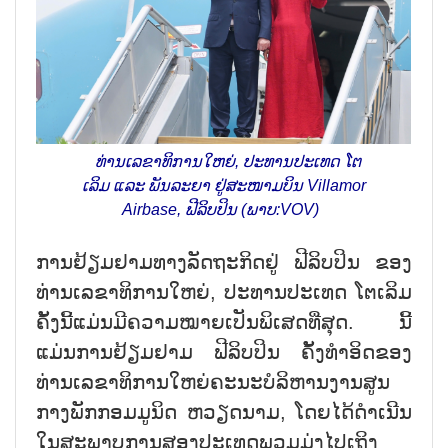
ທ່ານ​ເລ​ຂາ​ທິ​ການ​ໃຫ​ຍ່, ປະ​ທານ​ປະ​ເທດ ໂຕ​
ເລິມ ແລະ ພັນ​ລະ​ຍາ ຢູ່​ສະ​ໜາມ​ບິນ Villamor
Airbase, ຟີ​ລິບ​ປິນ (ພາບ:VOV)
ການ​ຢ້ຽມ​ຢາມ​ທາງ​ລັດ​ຖະ​ກິດ​ຢູ່ ຟີ​ລິບ​ປິນ​ ຂອງ​
ທ່ານ​ເລ​ຂາ​ທິ​ການ​ໃຫຍ່, ປະ​ທານ​ປະ​ເທດ ໂຕເລິມ
ຄັ້ງ​ນີ້​ແມ່ນ​ມີ​ຄວາມ​ໝາຍ​ເປັນ​ພິ​ເສດ​ທີ່​ສຸດ. ນີ້​
ແມ່ນ​ການ​ຢ້ຽມ​ຢາມ​ ຟີ​ລິບ​ປິນ​ ຄັ້ງ​ທໍ​າ​ອິດ​ຂອງ​
ທ່ານ​ເລ​ຂາ​ທິ​ການ​ໃຫຍ່​ຄະ​ນະ​ບໍ​ລິ​ຫານ​ງານ​ສູນ​
ກາງ​ພັກ​ກອມ​ມູ​ນິດ ຫວຽດ​ນາມ, ໂດຍ​ໄດ້​ດຳ​ເນີນ​
ໃນ​ສະ​ພາບ​ການ​ສອງ​ປະ​ເທດ​ພວມ​ມຸ່ງ​ໄປ​ເຖິງ​