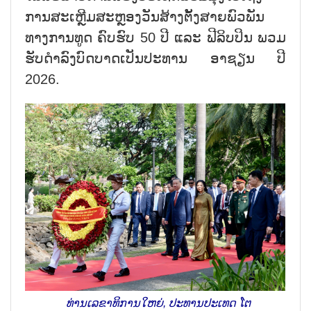
ການ​ສະ​ເຫຼີມ​ສະຫຼອງ​ວັນ​ສ້າງ​ຕັ້ງ​ສາຍ​ພົວ​ພັນ​
ທາງ​ການ​ທູດ ຄົບ​ຮົບ 50 ປີ ແລະ ຟີ​ລິບ​ປິນ ພວມ​
ຮັບ​ດຳ​ລົງ​ບົດ​ບາດ​ເປັນ​ປະ​ທານ ອາ​ຊຽນ ປີ
2026.
ທ່ານ​ເລ​ຂາ​ທິ​ການ​ໃຫຍ່, ປະ​ທານ​ປະ​ເທດ ໂຕ​