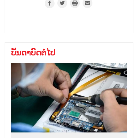
ບັນດາບົດຕໍ່ໄປ