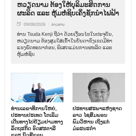
ຫວຽດນາມ ຕ້ອງໃຫ້ບຸລິມະສິດການ
ຜະລິດ ແລະ ຫຸ້ມຫໍ່ຊິບເຄິ່ງຊັກນຳໄຟຟ້າ
09/08/2026
ຂ່າວສານ
ທ່ານ Tsuda Kenji ຖືວ່າ ດ້ວຍເງື່ອນໄຂໃນປະຈຸບັນ,
ຫວຽດນາມ ຕ້ອງສຸມໃສ່ເຂົ້າໃນບັນດາຂົງເຂດມີທ່າ
ແຮງພັດທະນາກ່ອນ, ພິເສດແມ່ນການຜະລິດ ແລະ
ຫຸ້ມຫໍ່ຊິບ
ທ່ານເລຂາທິການໃຫຍ່,
ປະທານສະພາແຫ່ງຊາດ
ປະທານປະເທດ ໂຕເລິມ
ລາວ ໄຊສົມພອນ
ເດີນທາງໄປຢ້ຽມຢາມທາງ
ພົມວິຫານ ເຖິງແກ່
ລັດຖະກິດ ອົດສະຕາລີ
ມໍລະນະກຳ
ແລະ ນິວຊີແລນ