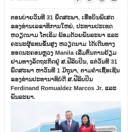
ຕອນ​ບ່າຍ​ວັນ​ທີ 31 ພຶດ​ສະ​ພາ, ເຮືອ​ບິນ​ພິ​ເສດ​
ຂອງ​ທ່ານ​ເລ​ຂາ​ທິ​ການ​ໃຫຍ່, ປະ​ທານ​ປະ​ເທດ
ຫວຽດ​ນາມ ໂຕ​ເລິມ ພ້ອມ​ດ້ວຍ​ພັນ​ລະ​ຍາ ແລະ
ຄະ​ນະ​ຜູ້​ແທນ​ຂັ້​ນ​ສູງ ຫວຽດ​ນາມ ໄດ້​ເດີນ​ທາງ​
ຮອດ​ນະ​ຄອນຫຼວງ Manila ເລີ່ມ​ຕົ້ນ​ການ​ຢ້ຽມ​
ຢາມ​ທາ​ງ​ລັດ​ຖະ​ກິດ​ຢູ່ ສ.ຟີ​ລິບ​ປິນ, ແຕ່​ວັນ​ທີ 31
ພຶດ​ສະ​ພາ ຫາ​ວັນ​ທີ 1 ມິ​ຖຸ​ນາ, ຕາມ​ຄຳ​ເຊື້ອ​ເຊີນ​
ຂອງ​ທ່ານ​ປະ​ທາ​ນາ​ທິ​ບໍ​ດີ ສ.ຟີ​ລິບ​ປິນ
Ferdinand Romualdez Marcos Jr. ແລະ
ພັນ​ລະ​ຍາ.