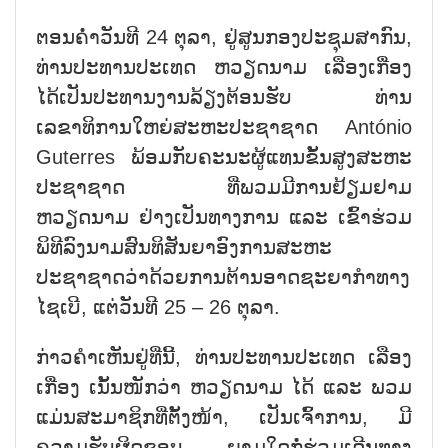
ຕອນຄ່ຳວັນທີ 24 ຕຸລາ, ຢູ່ສູນກອງປະຊຸມສາກົນ,
ທ່ານປະທານປະເທດ ຫວຽດນາມ ເລືອງເກື່ອງ
ໄດ້ເປັນປະທານງານລ້ຽງຕ້ອນຮັບ ທ່ານ
ເລຂາທິການໃຫຍ່ສະຫະປະຊາຊາດ António
Guterres ພ້ອມກັບຄະນະຜູ້ແທນຂັ້ນສູງສະຫະ
ປະຊາຊາດ ທີ່ພວມມີການຢ້ຽມຢາມ
ຫວຽດນາມ ຢ່າງເປັນທາງການ ແລະ ເຂົ້າຮ່ວມ
ພິທີລົງນາມສົນທິສັນຍາອົງການສະຫະ
ປະຊາຊາດວ່າດ້ວຍການຕ້ານອາດຊະຍາກຳທາງ
ໄຊເບີ, ແຕ່ວັນທີ 25 – 26 ຕຸລາ.
ກ່າວຄຳເຫັນຢູ່ທີ່ນີ້, ທ່ານປະທານປະເທດ ເລືອງ
ເກື່ອງ ເນັ້ນໜັກວ່າ ຫວຽດນາມ ໄດ້ ແລະ ພວມ
ແມ່ນສະມາຊິກທີ່ຕັ້ງໜ້າ, ເປັນເຈົ້າການ, ມີ
ຄວາມຮັບຜິດຊອບ, ຍາມໃດກໍ່ຮ່ວມເດີນທາງ