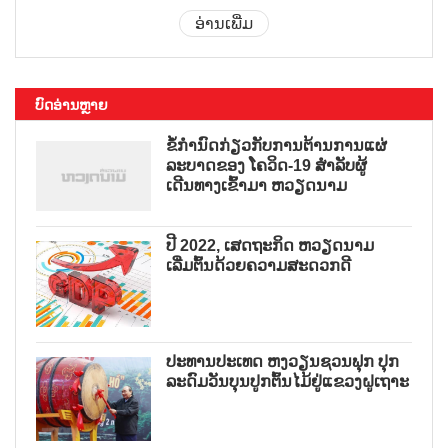
ອ່ານເພີ່ມ
ບົດອ່ານຫຼາຍ
ຂໍ້ກຳນົດກ່ຽວກັບການຕ້ານການແຜ່
ລະບາດຂອງ ໂຄວິດ-19 ສຳລັບຜູ້
ເດີນທາງເຂົ້າມາ ຫວຽດນາມ
ປີ 2022, ເສດຖະກິດ ຫວຽດນາມ
ເລີ່ມຕົ້ນດ້ວຍຄວາມສະດວກດີ
ປະທານປະເທດ ຫງວຽນຊວນຟຸກ ປຸກ
ລະດົມວັນບຸນປູກຕົ້ນໄມ້ຢູ່ແຂວງຝູເຖາະ