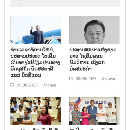
ທ່ານເລຂາທິການໃຫຍ່,
ປະທານສະພາແຫ່ງຊາດ
ປະທານປະເທດ ໂຕເລິມ
ລາວ ໄຊສົມພອນ
ເດີນທາງໄປຢ້ຽມຢາມທາງ
ພົມວິຫານ ເຖິງແກ່
ລັດຖະກິດ ອົດສະຕາລີ
ມໍລະນະກຳ
ແລະ ນິວຊີແລນ
09/08/2026
ຂ່າວສານ
09/08/2026
ຂ່າວສານ