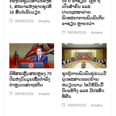
ກອງປະຊຸມວິສາມັນຄັ້ງທີ
59 ປີ ອາຊຽນ: ເກຼັກ ຖື
1, ສະພາແຫ່ງຊາດຊຸດທີ
ເປັນສຳຄັນ ແລະ
16 ສືບຕໍ່ເຮັດວຽກ
ປາດຖະໜາຢາກ
ພັດທະນາການພົວພັນກັບ
08/08/2026
ຂ່າວສານ
ອາຊຽນ ຫຼາຍກວ່າ
08/08/2026
ຂ່າວສານ
ພິທີສະເຫຼີມສະເຫຼອງ 70
ຊຸກ​ຍູ້​ການ​ພົວ​ພັນ​ຄູ່​ຮ່ວມ​ມື​
ປີແຫ່ງວັນມູນເຊື້ອກຳລັງ
ຍຸດ​ທະ​ສາດ​ຮອດ​ບ້ານ
ຕຳຫຼວດເສດຖະກິດ
ຫວຽດ​ນາມ ໄທ​ໃຫ້​ນັບ​ມື້​
ນັບ​ແທ້​ຈິງ ແລະ ມີ​ປະ​ສິດ​
08/08/2026
ຂ່າວສານ
ທິ​ຜົນ
08/08/2026
ຂ່າວສານ