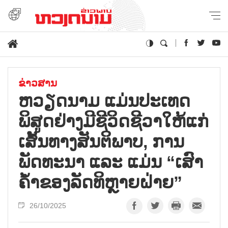
ຂ່າວສານ
ຫວຽດນາມ ແມ່ນປະເທດ
ພິສູດຢ່າງມີຊີວິດຊີວາໃຫ້ແກ່
ເສັ້ນທາງສັນຕິພາບ, ການ
ພັດທະນາ ແລະ ແມ່ນ “ເສົາ
ຄ້ຳຂອງລັດທິຫຼາຍຝ່າຍ”
26/10/2025