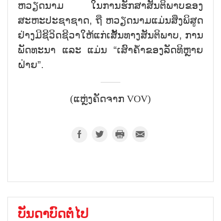
ຫວຽດນາມ ໃນການຮັກສາສັນຕິພາບຂອງ
ສະຫະປະຊາຊາດ, ຖື ຫວຽດນາມແມ່ນສິ່ງພິສູດ
ຢ່າງມີຊີວິດຊີວາໃຫ້ແກ່ເສັ້ນທາງສັນຕິພາບ, ການ
ພັດທະນາ ແລະ ແມ່ນ “ເສົາຄ້ຳຂອງລັດທິຫຼາຍ
ຝ່າຍ”.
(ແຫຼ່ງຄັດຈາກ VOV)
ບັນດາບົດຕໍ່ໄປ