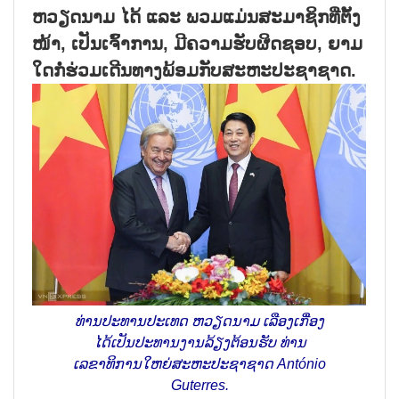
ຫວຽດນາມ ໄດ້ ແລະ ພວມແມ່ນສະມາຊິກທີ່ຕັ້ງ
ໜ້າ, ເປັນເຈົ້າການ, ມີຄວາມຮັບຜິດຊອບ, ຍາມ
ໃດກໍ່ຮ່ວມເດີນທາງພ້ອມກັບສະຫະປະຊາຊາດ.
ທ່ານປະທານປະເທດ ຫວຽດນາມ ເລືອງເກື່ອງ
ໄດ້ເປັນປະທານງານລ້ຽງຕ້ອນຮັບ ທ່ານ
ເລຂາທິການໃຫຍ່ສະຫະປະຊາຊາດ António
Guterres.