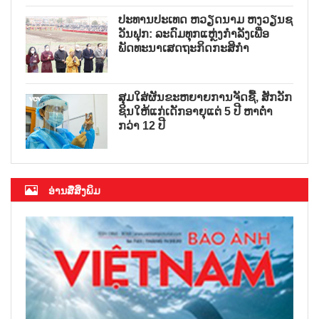
ປະທານປະເທດ ຫວຽດນາມ ຫງວຽນຊ
ວັນຟຸກ: ລະດົມທຸກແຫຼ່ງກຳລັງເພື່ອ
ພັດທະນາເສດຖະກິດກະສິກຳ
ສຸມໃສ່ຜັນຂະຫຍາຍການຈັດຊື້, ສັກວັກ
ຊິນໃຫ້ແກ່ເດັກອາຍຸແຕ່ 5 ປີ ຫາຕ່ຳ
ກວ່າ 12 ປີ
ອ່ານສື່ສິ່ງພິມ