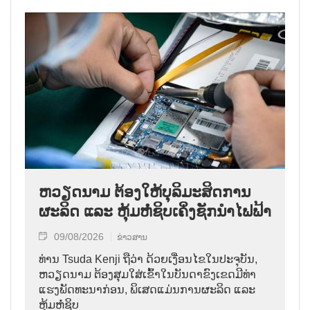
ຫວຽດນາມ ຕ້ອງໃຫ້ບຸລິມະສິດການ
ຜະລິດ ແລະ ຫຸ້ມຫໍ່ຊິບເຄິ່ງຊັກນຳໄຟຟ້າ
09/08/2026
ຂ່າວສານ
ທ່ານ Tsuda Kenji ຖືວ່າ ດ້ວຍເງື່ອນໄຂໃນປະຈຸບັນ,
ຫວຽດນາມ ຕ້ອງສຸມໃສ່ເຂົ້າໃນບັນດາຂົງເຂດມີທ່າ
ແຮງພັດທະນາກ່ອນ, ພິເສດແມ່ນການຜະລິດ ແລະ
ຫຸ້ມຫໍ່ຊິບ