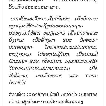
ພ້ອມກັບສະຫະປະຊາຊາດ.
“ພວກຂ້າພະເຈົ້າຍາມໃດກໍ່ຈົດຈຳ, ເຄົາລົບການ
ໜູນຊ່ວຍທີ່ລ້ຳຄ່າເຊິ່ງສະຫະປະຊາຊາດ
ສະຫງວນໃຫ້ແກ່ ຫວຽດນາມ ເພື່ອຮຳບາດແຜ
ສົງຄາມ,
ເພື່ອ
ສ້າງສາ ແລະ ພັດທະນາ
ປະເທດຊາດ.
ໂດຍ
ຈາກສະຫະປະຊາຊາດ,
ຫວຽດນາມ ໄດ້
ອອກໄປສູ່
ໂລກ, ເພື່ອຮ່ວມມື
ພັດທະນາ ແລະ ເຊື່ອມໂຍງ, ປະກອບສ່ວນເຂົ້າ
ໃນຄວາມມານະພະຍາຍາມລວມ ເພື່ອ
ສັນຕິພາບ, ການພັດທະນາ ແລະ ຄວາມ
ກ້າວໜ້າ”.
ສ່ວນທ່ານເລຂາທິການໃຫຍ່ António Guterres
ຕີລາຄາສູງບັນດາການປະກອບສ່ວນຂອງ