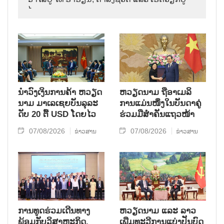
ໄທ.
ນຳ​ວົງ​ເງິນ​ການ​ຄ້າ ຫວຽດ​
ຫ​ວຽດ​ນາມ ຖື​ອາ​ເມ​ລິ​
ນາມ ມາ​ເລ​ເຊຍ​ບັນ​ລຸ​ລະ​
ການ​ແມ່ນ​ໜຶ່ງ​ໃນ​ບັນ​ດາ​ຄູ່​
ດັບ 20 ຕື້ USD ໂດຍ​ໄວ
ຮ່ວມ​ມື​ສຳ​ຄັນ​ແຖວ​ໜ້າ
07/08/2026
07/08/2026
ຂ່າວສານ
ຂ່າວສານ
ການ​ທູດ​ຮ່ວມ​ເດີນ​ທາງ​
ຫວຽດ​ນາມ ແລະ ລາວ​
ພ້ອມກັບ​ວິ​ສາ​ຫະ​ກ​ິດ,
ເພີ່ມ​ທະ​ວີ​ການ​ແບ່​ງ​ປັນ​ບົດ​