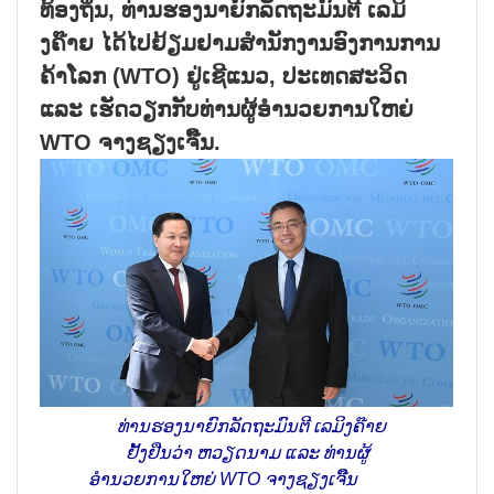
ທ້ອງຖິ່ນ, ທ່ານຮອງນາຍົກລັດຖະມົນຕີ ເລມິ
ງຄ໊າຍ ໄດ້ໄປຢ້ຽມຢາມສຳນັກງານອົງການການ
ຄ້າໂລກ (WTO) ຢູ່ເຊີແນວ, ປະເທດສະວິດ
ແລະ ເຮັດວຽກກັບທ່ານຜູ້ອຳນວຍການໃຫຍ່
WTO ຈາງຊຽງເຈິ໊ນ.
ທ່ານຮອງນາຍົກລັດຖະມົນຕີ ເລມິງຄ໊າຍ
ຢັ້ງຢືນວ່າ ຫວຽດນາມ ແລະ ທ່ານຜູ້
ອຳນວຍການໃຫຍ່ WTO ຈາງຊຽງເຈິ໊ນ