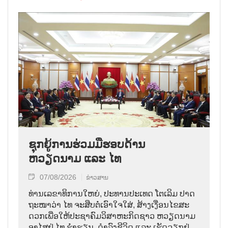
ຊຸກຍູ້ການຮ່ວມມືຮອບດ້ານ
ຫວຽດນາມ ແລະ ໄທ
07/08/2026
ຂ່າວສານ
ທ່ານ​ເລ​ຂາ​ທິ​ການ​ໃຫຍ່, ປະ​ທານ​ປະ​ເທດ ໂຕ​ເລິມ ປາດ​
ຖະ​ໜາ​ວ່າ ໄທ​ ຈະ​ສືບ​ຕໍ່​ເອົາ​ໃຈ​ໃສ່, ສ້າງ​ເງື່ອນ​ໄຂ​ສະ​
ດວກ​ເພື່ອ​ໃຫ້​ປະ​ຊາ​ຄົມ​ວ​ິ​ສາ​ຫະ​ກິດ​ຊາວ ຫວຽດ​ນາມ
ອາ​ໄສ​ຢູ່ ໄທ ຮ່ຳ​ຮຽນ, ດຳ​ລົງ​ຊີ​ວິດ ແລະ ເຮັດ​ວຽກ​ຢູ່​