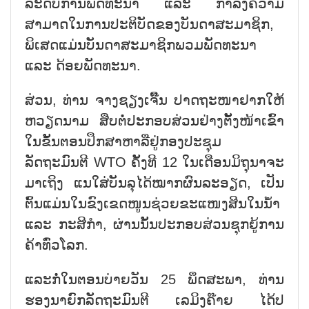
ລະດັບການພັດທະນາ ແລະ ກຳລັງຄວາມ
ສາມາດໃນການປະຕິບັດຂອງບັນດາສະມາຊິກ
,
ພິເສດແມ່ນບັນດາສະມາຊິກພວມພັດທະນາ
ແລະ ດ້ອຍພັດທະນາ.
ສ່ວນ
,
ທ່ານ ຈາງຊຽງເຈິ໊ນ ປາດຖະໜາຢາກໃຫ້
ຫວຽດນາມ ສືບຕໍ່ປະກອບສ່ວນຢ່າງຕັ້ງໜ້າເຂົ້າ
ໃນຂັ້ນຕອນປຶກສາຫາລືຢູ່ກອງປະຊຸມ
ລັດຖະມົນຕີ
WTO
ຄັ້ງທີ
12
ໃນເດືອນມິຖຸນາຈະ
ມາເຖິງ ແນໃສ່ບັນລຸໄດ້ໝາກຜົນລະອຽດ
,
ເປັນ
ຕົ້ນແມ່ນໃນຂົງເຂດໜູນຊ່ວຍຂະແໜງສິນໃນນ້ຳ
ແລະ ກະສິກຳ
,
ຜ່ານນັ້ນປະກອບສ່ວນຊຸກຍູ້ການ
ຄ້າທົ່ວໂລກ.
ແລະກໍ່ໃນຕອນບ່າຍວັນ
25
ພຶດສະພາ
,
ທ່ານ
ຮອງນາຍົກລັດຖະມົນຕີ ເລມິງຄ໊າຍ ໄດ້ປ