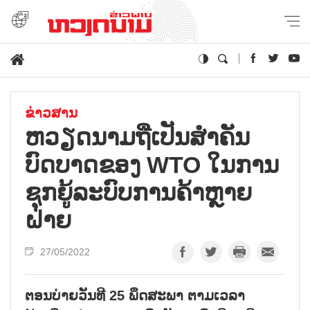
ຂ່າວສານ
ຫວຽດນາມຖືເປັນສຳຄັນ
ບົດບາດຂອງ WTO ໃນການ
ຊຸກຍູ້ລະບົບການຄ້າຫຼາຍ
ຝ່າຍ
27/05/2022
ຕອນບ່າຍວັນທີ 25 ພຶດສະພາ ຕາມເວລາ