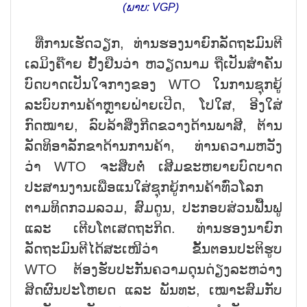
(ພາບ: VGP)
ທີ່ການເຮັດວຽກ
,
ທ່ານຮອງນາຍົກລັດຖະມົນຕີ
ເລມິງຄ໊າຍ ຢັ້ງຢືນວ່າ ຫວຽດນາມ ຖືເປັນສຳຄັນ
ບົດບາດເປັນໃຈກາງຂອງ
WTO
ໃນການຊຸກຍູ້
ລະບົບການຄ້າຫຼາຍຝ່າຍເປີດ
,
ໂປໃສ
,
ອີງໃສ່
ກົດໝາຍ
,
ລົບລ້າສິ່ງກີດຂວາງດ້ານພາສີ
,
ຕ້ານ
ລັດທິອາລັກຂາດ້ານການຄ້າ
,
ທ່ານຄວາມຫວັງ
ວ່າ
WTO
ຈະສືບຕໍ່ ເສີມຂະຫຍາຍບົດບາດ
ປະສານງານເພື່ອແນໃສ່ຊຸກຍູ້ການຄ້າທົ່ວໂລກ
ຕາມທິດກວມລວມ
,
ສົມດູນ
,
ປະກອບສ່ວນຟື້ນຟູ
ແລະ ເຕີບໂຕເສດຖະກິດ. ທ່ານຮອງນາຍົກ
ລັດຖະມົນຕີໄດ້ສະເໜີວ່າ ຂັ້ນຕອນປະຕິຮູບ
WTO
ຕ້ອງຮັບປະກັນຄວາມດຸນດ່ຽງລະຫວ່າງ
ສິດຜົນປະໂຫຍດ ແລະ ພັນທະ
,
ເໝາະສົມກັບ