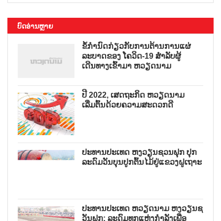
ບົດອ່ານຫຼາຍ
ຂໍ້ກຳນົດກ່ຽວກັບການຕ້ານການແຜ່
ລະບາດຂອງ ໂຄວິດ-19 ສຳລັບຜູ້
ເດີນທາງເຂົ້າມາ ຫວຽດນາມ
ປີ 2022, ເສດຖະກິດ ຫວຽດນາມ
ເລີ່ມຕົ້ນດ້ວຍຄວາມສະດວກດີ
ປະທານປະເທດ ຫງວຽນຊວນຟຸກ ປຸກ
ລະດົມວັນບຸນປູກຕົ້ນໄມ້ຢູ່ແຂວງຝູເຖາະ
ປະທານປະເທດ ຫວຽດນາມ ຫງວຽນຊ
ວັນຟຸກ: ລະດົມທຸກແຫຼ່ງກຳລັງເພື່ອ