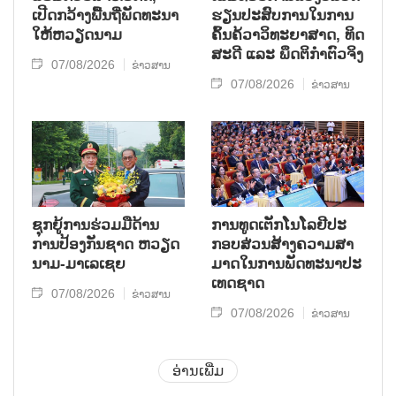
ເປີດກວ້າງ​ພື້ນ​ຖີ່​ພັດ​ທະ​ນາ​
ຮຽນ​ປະ​ສົບ​ການ​ໃນ​ການ​
ໃຫ້​ຫວຽດ​ນາມ
ຄົ້ນ​ຄ້​ວາ​ວິ​ທະ​ຍາ​ສາດ, ທິດ​
ສະ​ດີ ແລະ ພຶດ​ຕິ​ກຳຕົວ​ຈິງ
07/08/2026
ຂ່າວສານ
07/08/2026
ຂ່າວສານ
ຊຸກ​ຍູ້​ການ​ຮ່ວມ​ມື​ດ້ານ​
ການ​ທູດ​ເຕັກ​ໂນ​ໂລ​ຢີ​ປະ​
ການ​ປ້ອງ​ກັນ​ຊາດ ຫວຽດ​
ກອບ​ສ່ວນ​ສ້າງ​ຄວາມ​ສາ​
ນາມ-ມາ​ເລ​ເຊຍ
ມາດ​ໃນ​ການ​ພັດ​ທະ​ນາ​ປະ​
ເທດ​ຊາດ
07/08/2026
ຂ່າວສານ
07/08/2026
ຂ່າວສານ
ອ່ານເພີ່ມ