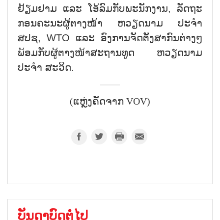
ຢ້ຽມຢາມ ແລະ ໂອ້ລົມກັບພະນັກງານ
,
ລັດຖະ
ກອນຄະນະຜູ້ຕາງໜ້າ ຫວຽດນາມ ປະຈຳ
ສປຊ
, WTO
ແລະ ອົງການຈັດຕັ້ງສາກົນຕ່າງໆ
ພ້ອມກັບຜູ້ຕາງໜ້າສະຖານທູດ ຫວຽດນາມ
ປະຈຳ ສະວິດ.
(ແຫຼ່ງຄັດຈາກ VOV)
ບັນດາບົດຕໍ່ໄປ