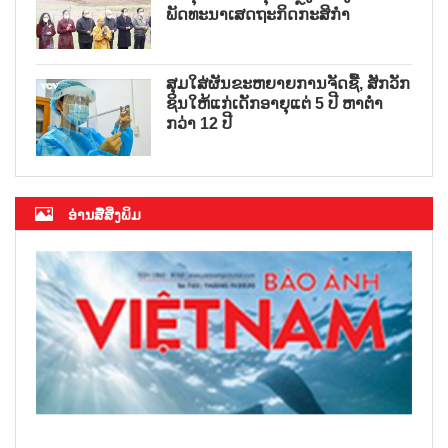
ພັດທະນາເສດຖະກິດກະສິກຳ
ສຸມໃສ່ຜັນຂະຫຍາຍການຈັດຊື້, ສັກວັກ
ຊິນໃຫ້ແກ່ເດັກອາຍຸແຕ່ 5 ປີ ຫາຕ່ຳ
ກວ່າ 12 ປີ
ອ່ານສື່ສິ່ງພິມ