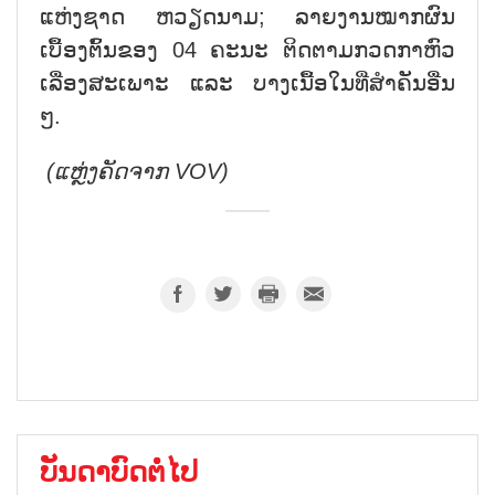
ແຫ່ງຊາດ ຫວຽດນາມ
;
ລາຍງານໝາກຜົນ
ເບື້ອງຕົ້ນຂອງ
04
ຄະນະ ຕິດຕາມກວດກາຫົວ
ເລື່ອງສະເພາະ ແລະ ບາງເນື້ອໃນທີ່ສຳຄັນອື່ນ
ໆ.
(ແຫຼ່ງຄັດຈາກ
VOV)
ບັນດາບົດຕໍ່ໄປ