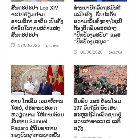
ສັນຕະປະປາ Leo XIV
ທ່ານນາຍົກລັດຖະມົນຕີ
ຈະໄປຢ້ຽມຢາມ
ເລມິນຮຶງ: ຮັບປະກັນ
ອາເມລິກາ ລາຕິນ ເປັນຄັ້ງ
ຄວາມໝັ້ນຄົງທາງໄຊເບີ
ທຳອິດໃນຖານະຕຳແໜ່ງ
ຕ້ອງຕິດພັນລະຫວ່າງ
ສັນຕະປະປາ
“ປົກປ້ອງລະບົບ” ແລະ
“ປົກປ້ອງມະນຸດ”
07/08/2026
ຂ່າວສານ
06/08/2026
ຂ່າວສານ
ທ່ານ ໂຕ​ເລິມ ເລ​ຂາ​ທິ​ການ​
ຄົ້ນ​ພົບ ແລະ ທ້ອນ​ໂຮມ
ໃຫຍ່, ປະ​ທານ​ປະ​ເທດ ​
197 ອັດ​ຖິ​ນັກ​ຮົບ​ເສຍ​
ຫວຽດ​ນາມ ໃຫ້​ການ​ຕ້ອນ​
ສະຫຼະ​ຊີ​ວິດ​ເພື່ອ​ຊາດ​ຢູ່​
ຮັບ​ທ່ານ Samuel
ສວນ​ສາ​ທາ​ລະ​ນະ ເລ​ທິ​
Paparo ຜູ້​ບັນ​ຊາ​ການ
ຣຽງ
ກອງ​ບັນ​ຊາ​ການພາກ​ພື້ນ​