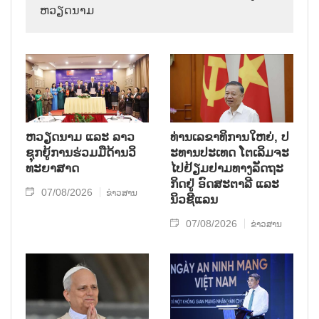
ຫວຽດ​ນາມ
ຫວຽດ​ນາມ ແລະ ລາວ​
ທ່ານ​ເລ​ຂາ​ທິ​ການ​ໃຫຍ່, ປ​
ຊຸກ​ຍູ້​ການ​ຮ່ວມ​ມື​ດ້ານວ​ິ​
ະ​ທານ​ປະ​ເທດ ໂຕ​ເລິມ​ຈະ​
ທະ​ຍາ​ສາດ
ໄປ​ຢ້ຽມ​ຢາມ​ທາງ​ລັດ​ຖະ​
ກິດ​ຢູ່ ອົດ​ສະ​ຕາ​ລີ ແລະ
07/08/2026
ຂ່າວສານ
ນິວ​ຊີ​ແລນ
07/08/2026
ຂ່າວສານ