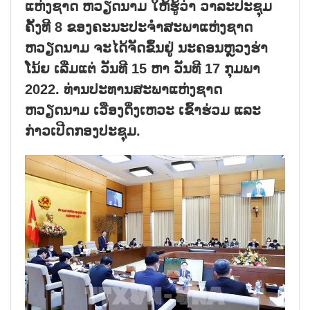
ແຫ່ງຊາດ ຫວຽດນາມ ໃຫ້ຮູ້ວ່າ ວາລະປະຊຸມ
ຄັ້ງທີ 8 ຂອງຄະນະປະຈຳສະພາແຫ່ງຊາດ
ຫວຽດນາມ ຈະໄດ້ຈັດຂຶ້ນຢູ່ ນະຄອນຫຼວງຮ່າ
ໂນ້ຍ ເລີ່ມແຕ່ ວັນທີ 15 ຫາ ວັນທີ 17 ກຸມພາ
2022. ທ່ານປະທານສະພາແຫ່ງຊາດ
ຫວຽດນາມ ເວືອງດິ່ງເຫວະ ເຂົ້າຮ່ວມ ແລະ
ກ່າວເປີດກອງປະຊຸມ.