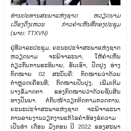
ທ່ານປະທານສະພາແຫ່ງຊາດ ຫວຽດນາມ
ເວືອງດິ່ງເຫວະ ກ່າວຄຳເຫັນທີ່ກອງປະຊຸມ
(ພາບ: TTXVN)
ຢູ່ທີ່ວາລະປະຊຸມ
,
ຄະນະປະຈຳສະພາແຫ່ງຊາດ
ຫວຽດນາມ ຈະພິຈາລະນາ
,
ໃຫ້ຄຳເຫັນ
ກ່ຽວກັບການອະທິບາຍ
,
ຮັບເອົາ
,
ປັດປຸງ ຮ່າງ
ກົດໝາຍ
02
ສະບັບຄື: ກົດໝາຍວ່າດ້ວຍ
ຕຳຫຼວດເຄື່ອນທີ່
;
ກົດໝາຍປັບປຸງ
,
ເພີ່ມເຕີມ
ບາງຂໍ້ມາດຕາ ຂອງກົດໝາຍວ່າດ້ວຍຊັບສິນ
ທາງປັນຍາ. ຕໍ່ກັບໜ້າວຽກຕິດຕາມກວດການ
,
ຄະນະປະຈຳສະພາແຫ່ງຊາດ ຈະພິຈາລະນາ
ການລາຍງານວຽກງານແກ້ໄຂຄຳຮ້ອງຂໍຄວາມ
ເປັນທຳ ເດືອນ ມັງກອນ ປີ
2022
ຂອງສະພາ