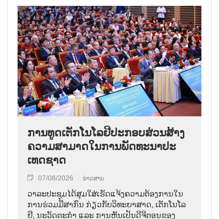
ການ​ທູດ​ເຕັກ​ໂນ​ໂລ​ຢີ​ປະ​ກອບ​ສ່ວນ​ສ້າງ​
ຄວາມ​ສາ​ມາດ​ໃນ​ການ​ພັດ​ທະ​ນາ​ປະ​
ເທດ​ຊາດ
07/08/2026
ຂ່າວສານ
ວາ​ລະ​ປະ​ຊຸມ​ໄດ້​ສຸມ​ໃສ່​ເຮັດ​ແຈ້ງ​ຄວາມ​ຕ້ອງ​ການ​ໃນ​
ການ​ຮ່ວມ​ມື​ສາ​ກົນ ກ່ຽວ​ກັບ​ວິ​ທະ​ຍາ​ສາດ, ເຕັກ​ໂນ​ໂລ​
ຢີ, ນະ​ວັດ​ຕະ​ກຳ ແລະ ການ​ຫັນ​ເປັນ​ດີ​ຈີ​ຕອນ​ຂອງ