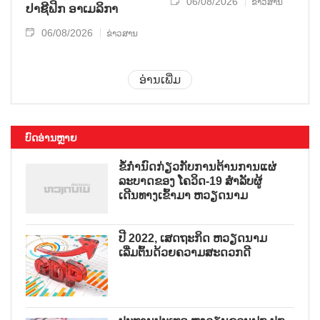
06/08/2026
ຂ່າວສານ
ປາ​ຊີ​ຟິກ ອາ​ເມ​ລິ​ກາ
06/08/2026
ຂ່າວສານ
ອ່ານເພີ່ມ
ບົດອ່ານຫຼາຍ
ຂໍ້ກຳນົດກ່ຽວກັບການຕ້ານການແຜ່
ລະບາດຂອງ ໂຄວິດ-19 ສຳລັບຜູ້
ເດີນທາງເຂົ້າມາ ຫວຽດນາມ
ປີ 2022, ເສດຖະກິດ ຫວຽດນາມ
ເລີ່ມຕົ້ນດ້ວຍຄວາມສະດວກດີ