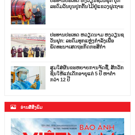
ປະທານປະເທດ ຫງວຽນຊວນຟຸກ ປຸກ
ລະດົມວັນບຸນປູກຕົ້ນໄມ້ຢູ່ແຂວງຝູເຖາະ
ປະທານປະເທດ ຫວຽດນາມ ຫງວຽນຊ
ວັນຟຸກ: ລະດົມທຸກແຫຼ່ງກຳລັງເພື່ອ
ພັດທະນາເສດຖະກິດກະສິກຳ
ສຸມໃສ່ຜັນຂະຫຍາຍການຈັດຊື້, ສັກວັກ
ຊິນໃຫ້ແກ່ເດັກອາຍຸແຕ່ 5 ປີ ຫາຕ່ຳ
ກວ່າ 12 ປີ
ອ່ານສື່ສິ່ງພິມ